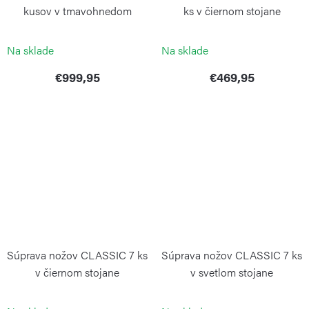
kusov v tmavohnedom
ks v čiernom stojane
stojane
WÜSTHOF
WÜSTHOF
Na sklade
Na sklade
€999,95
€469,95
Súprava nožov CLASSIC 7 ks
Súprava nožov CLASSIC 7 ks
v čiernom stojane
v svetlom stojane
WÜSTHOF
WÜSTHOF