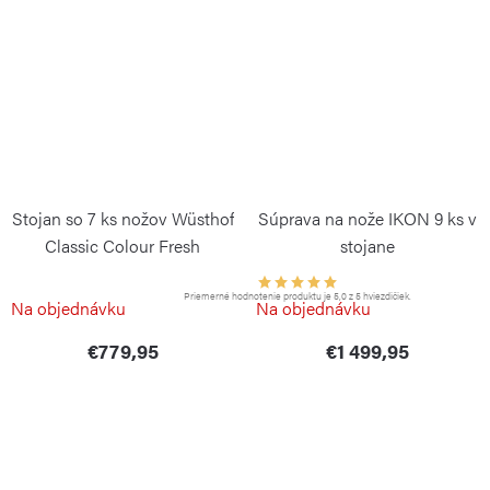
Stojan so 7 ks nožov Wüsthof
Súprava na nože IKON 9 ks v
Classic Colour Fresh
stojane
Rosemary
WÜSTHOF
Priemerné hodnotenie produktu je 5,0 z 5 hviezdičiek.
WÜSTHOF
Na objednávku
Na objednávku
€779,95
€1 499,95