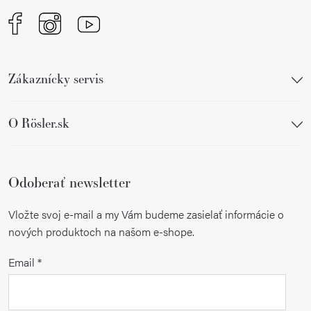
r
v
k
y
Zákaznícky servis
v
ý
p
O Rösler.sk
i
s
u
Odoberať newsletter
Vložte svoj e-mail a my Vám budeme zasielať informácie o
nových produktoch na našom e-shope.
Email