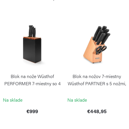
n
i
V
e
ý
p
p
r
i
o
s
d
p
u
r
k
Blok na nože Wüsthof
Blok na nožov 7-miestny
o
t
PERFORMER 7-miestny so 4
Wüsthof PARTNER s 5 nožmi,
d
ks nožov GP
ocilkou a nožnicami,buk GP
o
WÜSTHOF
WÜSTHOF
u
Na sklade
Na sklade
v
k
€999
€448,95
t
o