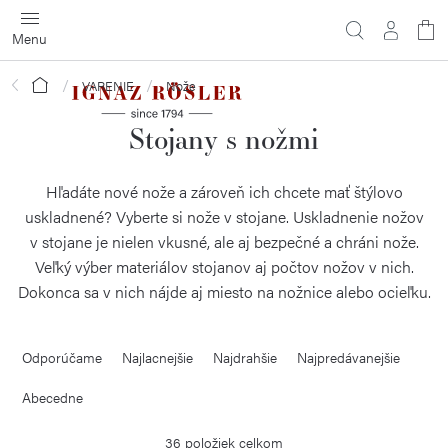
Prejsť
na
obsah
Domov
VARENIE
Nože
Stojany s nožmi
Hľadáte nové nože a zároveň ich chcete mať štýlovo
uskladnené? Vyberte si nože v stojane. Uskladnenie nožov
v stojane je nielen vkusné, ale aj bezpečné a chráni nože.
Veľký výber materiálov stojanov aj počtov nožov v nich.
Dokonca sa v nich nájde aj miesto na nožnice alebo ocieľku.
R
Odporúčame
Najlacnejšie
Najdrahšie
Najpredávanejšie
a
d
Abecedne
e
36
položiek celkom