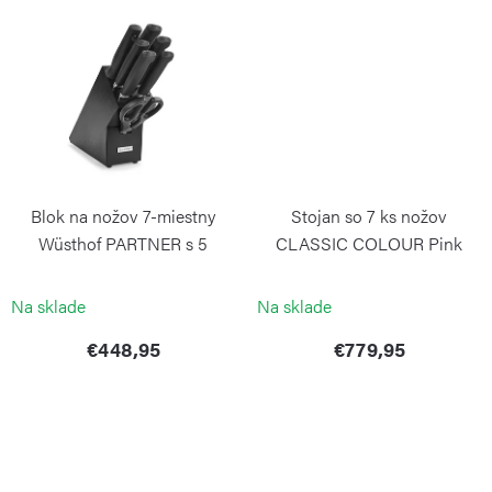
v
Blok na nožov 7-miestny
Stojan so 7 ks nožov
Wüsthof PARTNER s 5
CLASSIC COLOUR Pink
nožomi, ocilkou a nožnicami,
Himalayan Salt
čierny GP
WÜSTHOF
Na sklade
Na sklade
WÜSTHOF
€448,95
€779,95