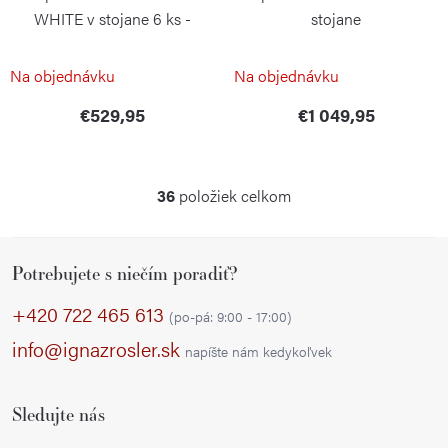
WHITE v stojane 6 ks -
stojane
Santoku
WÜSTHOF
WÜSTHOF
Na objednávku
Na objednávku
€529,95
€1 049,95
36
položiek celkom
O
v
Z
l
Potrebujete s niečím poradiť?
á
á
p
d
+420 722 465 613
(po-pá: 9:00 - 17:00)
a
ä
info@ignazrosler.sk
napíšte nám kedykoľvek
c
t
i
i
e
Sledujte nás
e
p