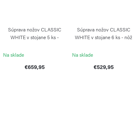
Súprava nožov CLASSIC
Súprava nožov CLASSIC
WHITE v stojane 5 ks -
WHITE v stojane 6 ks - nôž
Santoku
na chlieb
WÜSTHOF
WÜSTHOF
Na sklade
Na sklade
€659,95
€529,95