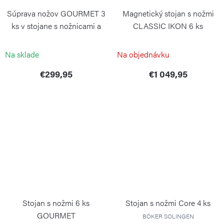
Súprava nožov GOURMET 3
Magnetický stojan s nožmi
ks v stojane s nožnicami a
CLASSIC IKON 6 ks
ocieľkou
WÜSTHOF
WÜSTHOF
Na sklade
Na objednávku
€299,95
€1 049,95
Stojan s nožmi 6 ks
Stojan s nožmi Core 4 ks
GOURMET
BÖKER SOLINGEN