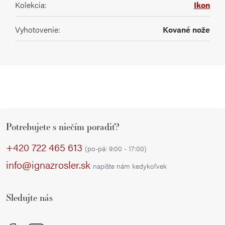
Kolekcia
:
Ikon
Vyhotovenie
:
Kované nože
Z
Potrebujete s niečím poradiť?
á
p
+420 722 465 613
(po-pá: 9:00 - 17:00)
ä
info@ignazrosler.sk
napíšte nám kedykoľvek
t
i
Sledujte nás
e