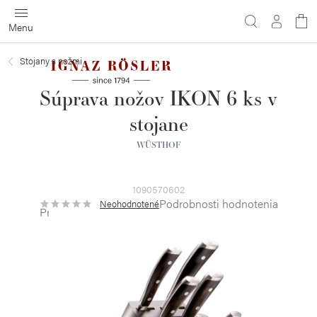
Prejsť
na
obsah
Stojany s nožmi
Súprava nožov IKON 6 ks v
stojane
WÜSTHOF
1090570602
Podrobnosti hodnotenia
Neohodnotené
Priemerné
hodnotenie
produktu
je
0,0
z
5
hviezdičiek.