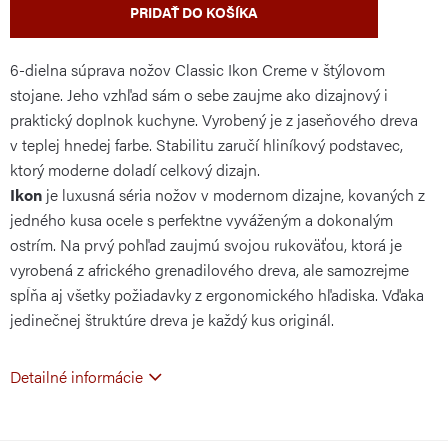
PRIDAŤ DO KOŠÍKA
6-dielna súprava nožov Classic Ikon Creme v štýlovom
stojane. Jeho vzhľad sám
o sebe zaujme ako dizajnový i
praktický doplnok kuchyne. Vyrobený je z jaseňového dreva
v teplej hnedej farbe. Stabilitu zaručí hliníkový podstavec,
ktorý moderne doladí celkový dizajn.
Ikon
je luxusná séria nožov v modernom dizajne, kovaných z
jedného kusa ocele s perfektne vyváženým a dokonalým
ostrím. Na prvý pohľad zaujmú svojou rukoväťou, ktorá je
vyrobená z afrického grenadilového dreva, ale samozrejme
spĺňa aj všetky požiadavky z ergonomického hľadiska. Vďaka
jedinečnej štruktúre dreva je každý kus originál.
Detailné informácie