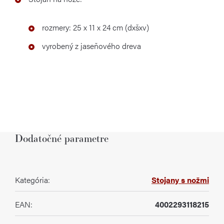
rozmery:
25 x
11
x
24 cm
(dxšxv)
vyrobený
z
jaseňového
dreva
Dodatočné parametre
Kategória
:
Stojany s nožmi
EAN
:
4002293118215