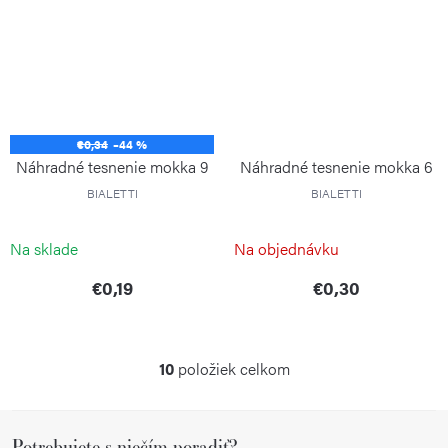
€0,34
–44 %
Náhradné tesnenie mokka 9
Náhradné tesnenie mokka 6
BIALETTI
BIALETTI
Na sklade
Na objednávku
€0,19
€0,30
10
položiek celkom
O
v
Z
l
Potrebujete s niečím poradiť?