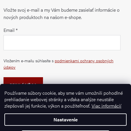
Vložte svoj e-mail a my Vám budeme zasielať informácie o
nových produktoch na našom e-shope.
Email
Vložením e-mailu súhlasíte s
podmienkami ochrany osobných
údajov
PRIHLÁSIŤ SA
Používame súbory cookie, aby sme vám umožnili pohodlné
prehliadanie webovej stránky a vďaka analýze neustále
zlepšovali jej funkcie, výkon a použiteľnosť.
Viac informácií
Nastavenie
Copyright 2026
Ignazrosler.sk
. Všetky práva vyhradené.