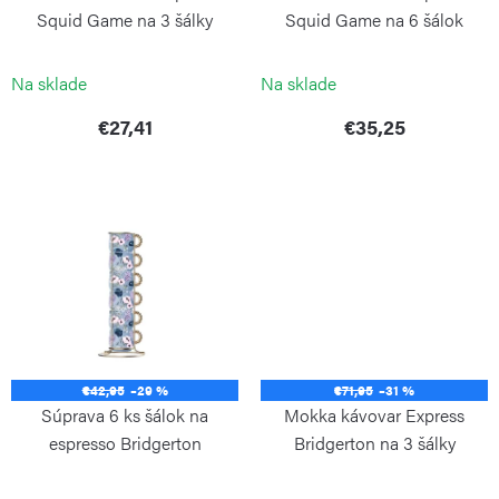
o
t
Squid Game na 3 šálky
Squid Game na 6 šálok
d
o
BIALETTI
BIALETTI
u
Na sklade
Na sklade
v
k
€27,41
€35,25
t
o
v
€42,95
–29 %
€71,95
–31 %
Súprava 6 ks šálok na
Mokka kávovar Express
espresso Bridgerton
Bridgerton na 3 šálky
BIALETTI
BIALETTI