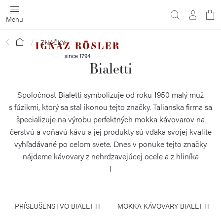
Prejsť
na
obsah
Domov
ZNAČKY
Bialetti
Spoločnosť Bialetti symbolizuje od roku 1950 malý muž
s fúzikmi, ktorý sa stal ikonou tejto značky. Talianska firma sa
špecializuje na výrobu perfektných mokka kávovarov na
čerstvú a voňavú kávu a jej produkty sú vďaka svojej kvalite
vyhľadávané po celom svete. Dnes v ponuke tejto značky
nájdeme kávovary z nehrdzavejúcej ocele a z hliníka
a nechýba ani ďalšie príslušenstvo.
PRÍSLUŠENSTVO BIALETTI
MOKKA KÁVOVARY BIALETTI