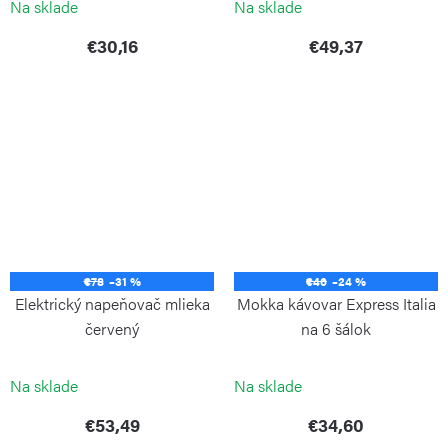
Na sklade
Na sklade
€30,16
€49,37
€78
–31 %
€46
–24 %
Elektrický napeňovač mlieka
Mokka kávovar Express Italia
červený
na 6 šálok
BIALETTI
BIALETTI
Na sklade
Na sklade
€53,49
€34,60