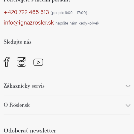
á
á
p
d
+420 722 465 613
(po-pá: 9:00 - 17:00)
a
ä
info@ignazrosler.sk
napíšte nám kedykoľvek
c
t
i
i
e
Sledujte nás
e
p
r
v
k
y
Zákaznícky servis
v
ý
p
O Rösler.sk
i
s
u
Odoberať newsletter