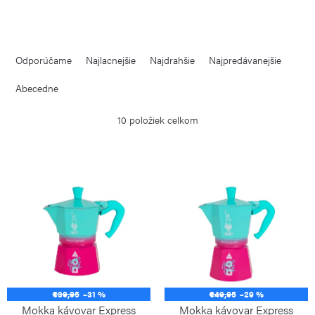
R
Odporúčame
Najlacnejšie
Najdrahšie
Najpredávanejšie
a
d
Abecedne
e
10
položiek celkom
n
i
V
e
ý
p
p
r
i
o
s
d
p
u
€39,95
–31 %
€49,95
–29 %
r
k
Mokka kávovar Express
Mokka kávovar Express