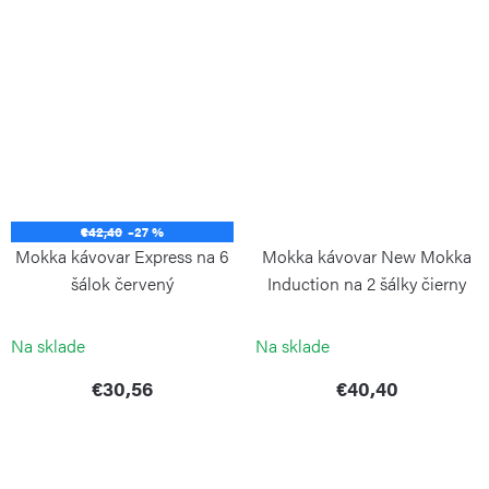
€42,40
–27 %
Mokka kávovar Express na 6
Mokka kávovar New Mokka
šálok červený
Induction na 2 šálky čierny
BIALETTI
BIALETTI
Na sklade
Na sklade
€30,56
€40,40