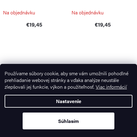
GUZZINI
GUZZINI
Na objednávku
Na objednávku
€19,45
€19,45
Používame súbory cookie, aby sme vám umožnili pohodlné
prehliadanie webovej stránky a vďaka analýze neustále
zlepšovali jej funkcie, výkon a použiteľnosť.
Viac informácií
Nastavenie
Súprava dezertných vidličiek
Súprava espresso lyžičiek
Zelda 6 ks
SUSHI EBONY 6 ks
GUZZINI
PINTINOX
Súhlasím
Na objednávku
Na objednávku