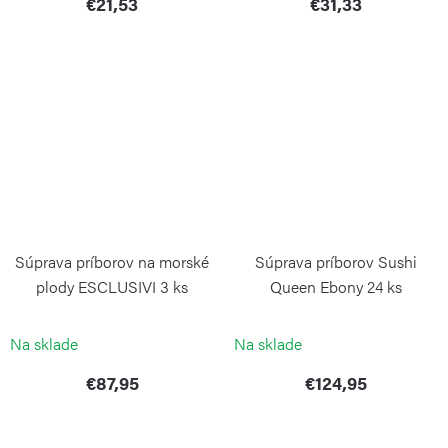
€21,53
€31,33
Súprava príborov na morské
Súprava príborov Sushi
plody ESCLUSIVI 3 ks
Queen Ebony 24 ks
PINTINOX
PINTINOX
Na sklade
Na sklade
€87,95
€124,95