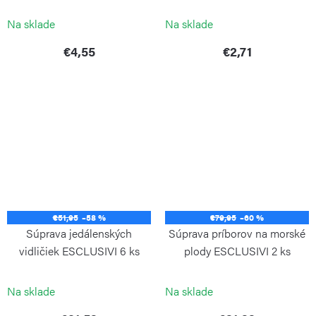
BLACK
PINTINOX
PINTINOX
Na sklade
Na sklade
€4,55
€2,71
€51,95
–58 %
€79,95
–60 %
Súprava jedálenských
Súprava príborov na morské
vidličiek ESCLUSIVI 6 ks
plody ESCLUSIVI 2 ks
PINTINOX
PINTINOX
Na sklade
Na sklade