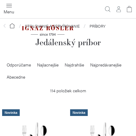
Prejsť
na
obsah
Domov
STOLOVANIE A SERVÍROVANIE
PRÍBORY
Jedálenský príbor
R
Odporúčame
Najlacnejšie
Najdrahšie
Najpredávanejšie
a
d
Abecedne
e
114
položiek celkom
n
i
V
e
Novinka
Novinka
ý
p
p
r