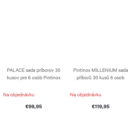
PALACE sada príborov 30
Pintinox MILLENIUM sada
kusov pre 6 osôb Pintinox
příborů 30 kusů 6 osob
PINTINOX
PINTINOX
Na objednávku
Na objednávku
€99,95
€119,95