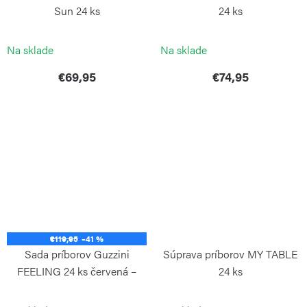
Sun 24 ks
24 ks
PINTINOX
PINTINOX
Na sklade
Na sklade
€69,95
€74,95
€119,95
–41 %
Sada príborov Guzzini
Súprava príborov MY TABLE
FEELING 24 ks červená –
24 ks
nerez a plast
GUZZINI
GUZZINI