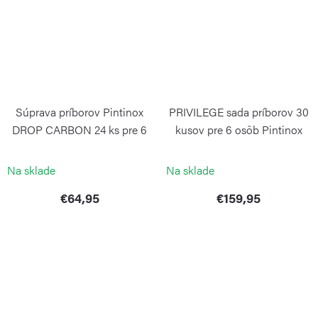
Súprava príborov Pintinox
PRIVILEGE sada príborov 30
DROP CARBON 24 ks pre 6
kusov pre 6 osôb Pintinox
osôb
PINTINOX
PINTINOX
Na sklade
Na sklade
€64,95
€159,95