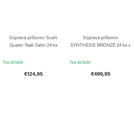
Súprava príborov Sushi
Súprava príborov
Queen Teak Satin 24 ks
SYNTHESIS BRONZE 24 ks v
drevenej krabici
PINTINOX
PINTINOX
Na sklade
Na sklade
€124,95
€499,95