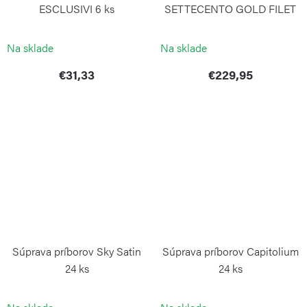
ESCLUSIVI 6 ks
SETTECENTO GOLD FILET
24 ks
PINTINOX
PINTINOX
Na sklade
Na sklade
€31,33
€229,95
Súprava príborov Sky Satin
Súprava príborov Capitolium
24 ks
24 ks
PINTINOX
PINTINOX