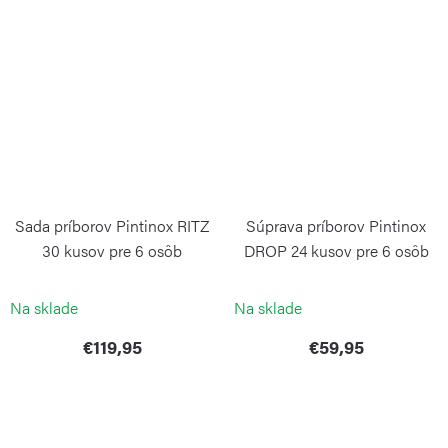
Sada príborov Pintinox RITZ
Súprava príborov Pintinox
30 kusov pre 6 osôb
DROP 24 kusov pre 6 osôb
darčekové balenie
PINTINOX
PINTINOX
Na sklade
Na sklade
€119,95
€59,95