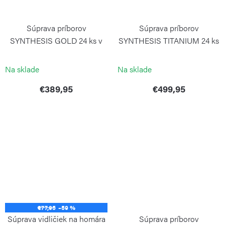
Súprava príborov
Súprava príborov
SYNTHESIS GOLD 24 ks v
SYNTHESIS TITANIUM 24 ks
drevenej krabici
v drevenej krabici
PINTINOX
PINTINOX
Na sklade
Na sklade
€389,95
€499,95
€77,95
–59 %
Súprava vidličiek na homára
Súprava príborov