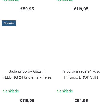
€59,95
€119,95
Novinka
Sada príborov Guzzini
Priborova sada 24 kusů
FEELING 24 ks čierná – nerez
Pintinox DROP SUN
a plast
PINTINOX
GUZZINI
Na sklade
Na sklade
€119,95
€54,95