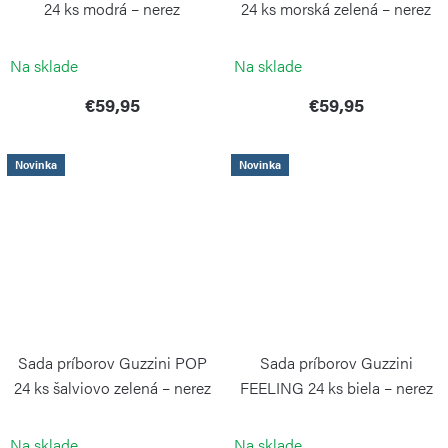
24 ks modrá – nerez
24 ks morská zelená – nerez
GUZZINI
GUZZINI
Na sklade
Na sklade
€59,95
€59,95
Novinka
Novinka
Sada príborov Guzzini POP
Sada príborov Guzzini
24 ks šalviovo zelená – nerez
FEELING 24 ks biela – nerez
a plast
GUZZINI
GUZZINI
Na sklade
Na sklade