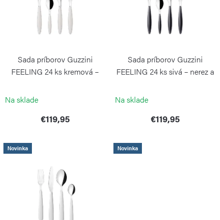
i
o
s
d
p
u
r
k
Sada príborov Guzzini
Sada príborov Guzzini
o
t
FEELING 24 ks kremová –
FEELING 24 ks sivá – nerez a
d
nerez a plast
plast
o
GUZZINI
GUZZINI
u
Na sklade
Na sklade
v
k
€119,95
€119,95
t
o
Novinka
Novinka
v