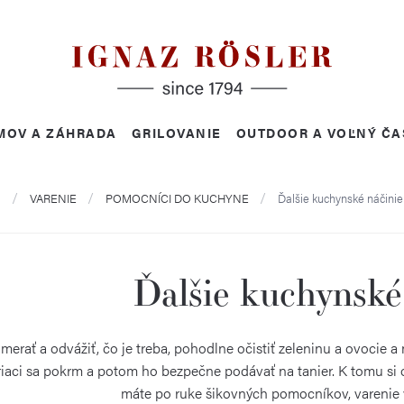
MOV A ZÁHRADA
GRILOVANIE
OUTDOOR A VOĽNÝ ČA
Domov
VARENIE
POMOCNÍCI DO KUCHYNE
Ďalšie kuchynské náčinie
Ďalšie kuchynské
erať a odvážiť, čo je treba, pohodlne očistiť zeleninu a ovocie a 
riaci sa pokrm a potom ho bezpečne podávať na tanier. K tomu si 
máte po ruke šikovných pomocníkov, varenie v