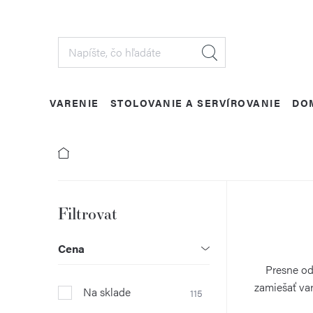
Prejsť
na
obsah
VARENIE
STOLOVANIE A SERVÍROVANIE
DO
B
o
Cena
č
Presne odm
zamiešať va
Na sklade
115
n