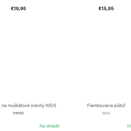
€19,95
€15,95
o na muškátové orechy WEIS
Flambovacia pištoľ
nerez
WEIS
WEIS
Na sklade
N