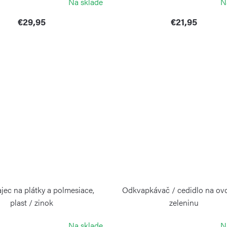
Na sklade
N
€29,95
€21,95
ajec na plátky a polmesiace,
Odkvapkávač / cedidlo na ovo
plast / zinok
zeleninu
WEIS
Na sklade
N