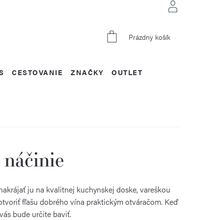
NÁKUPNÝ
Prázdny košík
KOŠÍK
S
CESTOVANIE
ZNAČKY
OUTLET
 náčinie
nakrájať ju na kvalitnej kuchynskej doske, vareškou
otvoriť fľašu dobrého vína praktickým otváračom. Keď
ás bude určite baviť.