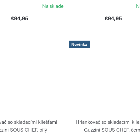
GUZZINI
GUZZINI
Na sklade
N
€94,95
€94,95
Novinka
ač so skladacími kliešťami
Hriankovač so skladacími kli
zini SOUS CHEF, bílý
Guzzini SOUS CHEF, čer
GUZZINI
GUZZINI