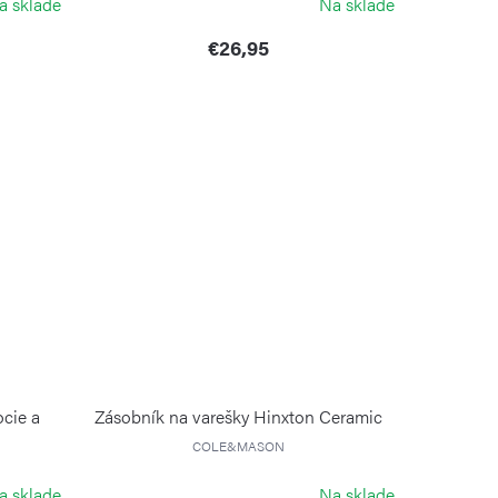
a sklade
Na sklade
€26,95
cie a
Zásobník na varešky Hinxton Ceramic
COLE&MASON
a sklade
Na sklade