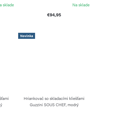
GUZZINI
a sklade
Na sklade
€94,95
Novinka
ešťami
Hriankovač so skladacími kliešťami
ný
Guzzini SOUS CHEF, modrý
GUZZINI