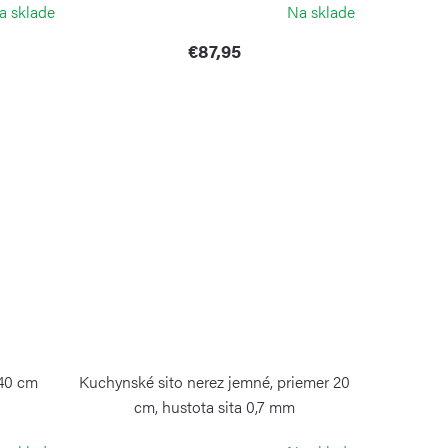
a sklade
Na sklade
€87,95
 40 cm
Kuchynské sito nerez jemné, priemer 20
cm, hustota sita 0,7 mm
WEIS