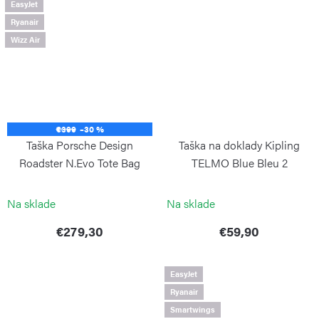
EasyJet
Ryanair
Wizz Air
€399
–30 %
Taška Porsche Design
Taška na doklady Kipling
Roadster N.Evo Tote Bag
TELMO Blue Bleu 2
Black
KIPLING
PORSCHE DESIGN
Na sklade
Na sklade
€279,30
€59,90
EasyJet
Ryanair
Smartwings