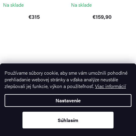
Na sklade
Na sklade
€315
€159,90
Používame súbory cookie, aby sme vám umožnili pohodlné
prehliadanie webovej stránky a vďaka analýze neustále
zlepšovali jej funkcie, výkon a použiteľnosť.
Viac informácií
Cestovná taška B|Y Ulisse
Cestovná taška Life Carry-On
Nastavenie
Holdall Rosa Perla
Holdall 18' Camel
BRIC`S
BRIC`S
Na objednávku
Na objednávku
Súhlasím
€89
€309