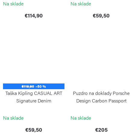
Na sklade
Na sklade
€114,90
€59,50
€119,90
–50 %
Taška Kipling CASUAL ART
Puzdro na doklady Porsche
Signature Denim
Design Carbon Passport
Holder
KIPLING
PORSCHE DESIGN
Na sklade
Na sklade
€59,50
€205