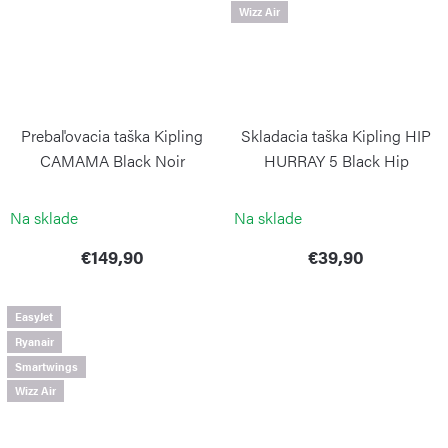
Wizz Air
Prebaľovacia taška Kipling
Skladacia taška Kipling HIP
CAMAMA Black Noir
HURRAY 5 Black Hip
KIPLING
KIPLING
Na sklade
Na sklade
€149,90
€39,90
EasyJet
Ryanair
Smartwings
Wizz Air