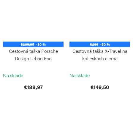
€269,95
–30 %
€299
–50 %
Cestovná taška Porsche
Cestovná taška X-Travel na
Design Urban Eco
kolieskach čierna
Weekender Black
BRIC`S
PORSCHE DESIGN
Na sklade
Na sklade
€188,97
€149,50