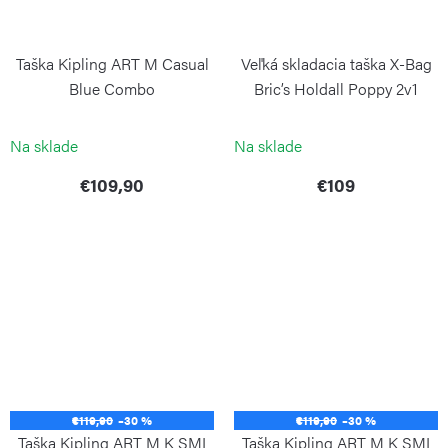
Taška Kipling ART M Casual
Veľká skladacia taška X-Bag
Blue Combo
Bric’s Holdall Poppy 2v1
KIPLING
BRIC`S
Na sklade
Na sklade
€109,90
€109
€119,90
–30 %
€119,90
–30 %
Taška Kipling ART M K SMI
Taška Kipling ART M K SMI