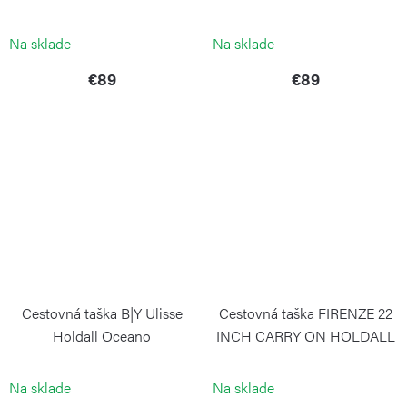
BRIC`S
BRIC`S
Na sklade
Na sklade
€89
€89
Cestovná taška B|Y Ulisse
Cestovná taška FIRENZE 22
Holdall Oceano
INCH CARRY ON HOLDALL
Cream
BRIC`S
BRIC`S
Na sklade
Na sklade