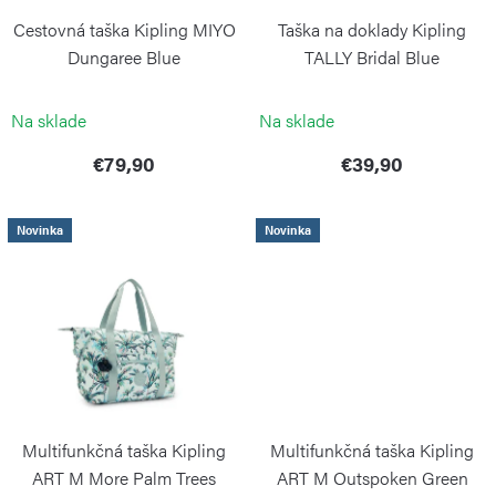
r
k
Cestovná taška Kipling MIYO
Taška na doklady Kipling
o
t
Dungaree Blue
TALLY Bridal Blue
d
o
KIPLING
KIPLING
u
Na sklade
Na sklade
v
k
€79,90
€39,90
t
o
Novinka
Novinka
v
Multifunkčná taška Kipling
Multifunkčná taška Kipling
ART M More Palm Trees
ART M Outspoken Green