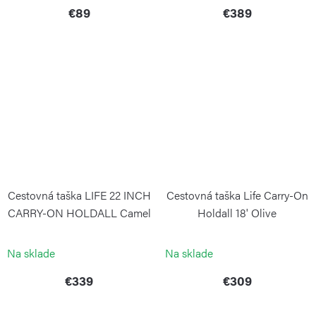
€89
€389
Cestovná taška LIFE 22 INCH
Cestovná taška Life Carry-On
CARRY-ON HOLDALL Camel
Holdall 18' Olive
BRIC`S
BRIC`S
Na sklade
Na sklade
€339
€309