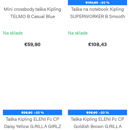
€154,90
–30 %
Mini crossbody taška Kipling
Taška na notebook Kipling
TELMO B Casual Blue
SUPERWORKER B Smooth
Khaki
KIPLING
KIPLING
Na sklade
Na sklade
€59,90
€108,43
€39,90
–30 %
€39,90
–30 %
Taška Kipling ELENI Fc CP
Taška Kipling ELENI Fc CP
Daisy Yellow G.RILLA GIRLZ
Goldish Brown G.RILLA