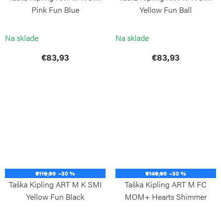
Pink Fun Blue
Yellow Fun Ball
KIPLING
KIPLING
Na sklade
Na sklade
€83,93
€83,93
€119,90
–30 %
€149,90
–30 %
Taška Kipling ART M K SMI
Taška Kipling ART M FC
Yellow Fun Black
MOM+ Hearts Shimmer
KIPLING
KIPLING