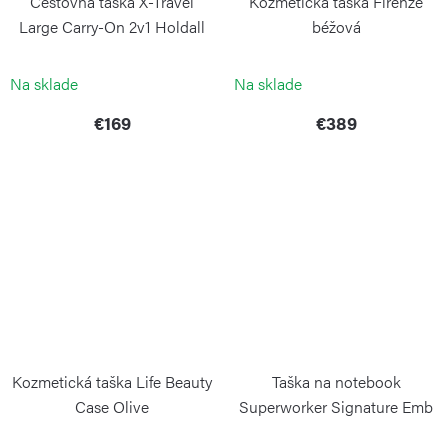
Cestovná taška X-Travel
Kozmetická taška Firenze
Large Carry-On 2v1 Holdall
béžová
Blue
BRIC`S
BRIC`S
Na sklade
Na sklade
€169
€389
Kozmetická taška Life Beauty
Taška na notebook
Case Olive
Superworker Signature Emb
BRIC`S
KIPLING