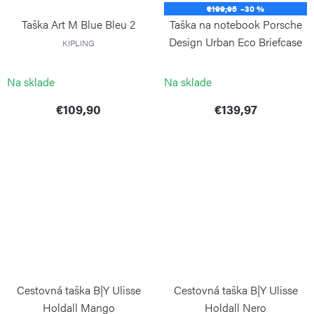
€199,95
–30 %
Taška Art M Blue Bleu 2
Taška na notebook Porsche
Design Urban Eco Briefcase
KIPLING
M Blue
PORSCHE DESIGN
Na sklade
Na sklade
€109,90
€139,97
Cestovná taška B|Y Ulisse
Cestovná taška B|Y Ulisse
Holdall Mango
Holdall Nero