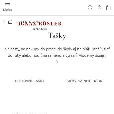
Prejsť
na
obsah
Domov
CESTOVANIE
Tašky
Na cesty, na nákupy, do práce, do školy aj na pláž. Stačí vziať
do ruky alebo hodiť na rameno a vyraziť. Moderný dizajn,
perfektné materiály. Sú ľahké a multifunkčné.
CESTOVNÉ TAŠKY
TAŠKY NA NOTEBOOK