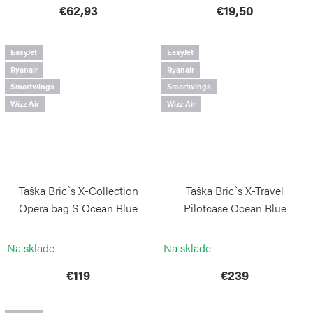
€62,93
€19,50
EasyJet
EasyJet
Ryanair
Ryanair
Smartwings
Smartwings
Wizz Air
Wizz Air
Taška Bric`s X-Collection
Taška Bric`s X-Travel
Opera bag S Ocean Blue
Pilotcase Ocean Blue
BRIC´S
BRIC´S
Na sklade
Na sklade
€119
€239