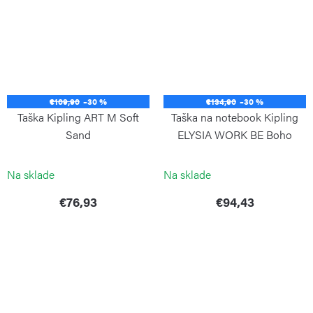
€109,90
–30 %
€134,90
–30 %
Taška Kipling ART M Soft
Taška na notebook Kipling
Sand
ELYSIA WORK BE Boho
Cedar
KIPLING
KIPLING
Na sklade
Na sklade
€76,93
€94,43