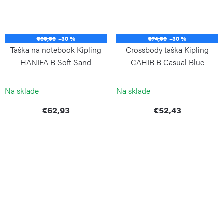
€89,90
–30 %
€74,90
–30 %
Taška na notebook Kipling
Crossbody taška Kipling
HANIFA B Soft Sand
CAHIR B Casual Blue
KIPLING
KIPLING
Na sklade
Na sklade
€62,93
€52,43