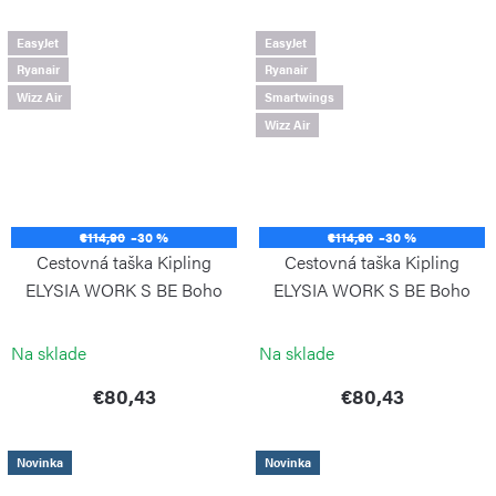
EasyJet
EasyJet
Ryanair
Ryanair
Wizz Air
Smartwings
Wizz Air
€114,90
–30 %
€114,90
–30 %
Cestovná taška Kipling
Cestovná taška Kipling
ELYSIA WORK S BE Boho
ELYSIA WORK S BE Boho
Cedar
Tan
KIPLING
KIPLING
Na sklade
Na sklade
€80,43
€80,43
Novinka
Novinka