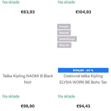
Na sklade
Na sklade
€83,93
€104,93
EasyJet
Ryanair
Smartwings
Wizz Air
€134,90
–30 %
Taška Kipling NAOMI B Black
Cestovná taška Kipling
Noir
ELYSIA WORK BE Boho Tan
KIPLING
KIPLING
Na sklade
Na sklade
€99,90
€94,43