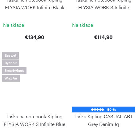
ELYSIA WORK Infinite Black
ELYSIA WORK S Infinite
Black
KIPLING
KIPLING
Na sklade
Na sklade
€134,90
€114,90
EasyJet
Ryanair
Smartwings
Wizz Air
€119,90
–50 %
Taška na notebook Kipling
Taška Kipling CASUAL ART
ELYSIA WORK S Infinite Blue
Grey Denim Jq
KIPLING
KIPLING