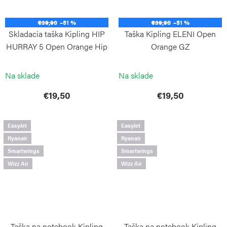
€39,90
–51 %
€39,90
–51 %
Skladacia taška Kipling HIP
Taška Kipling ELENI Open
HURRAY 5 Open Orange Hip
Orange GZ
KIPLING
KIPLING
Na sklade
Na sklade
€19,50
€19,50
EasyJet
EasyJet
Ryanair
Ryanair
Smartwings
Smartwings
Wizz Air
Wizz Air
Taška na notebook Kipling
Taška na notebook Kipling