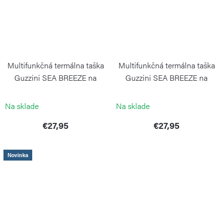
Multifunkčná termálna taška
Multifunkčná termálna taška
Guzzini SEA BREEZE na
Guzzini SEA BREEZE na
snacky a potraviny 7l zelená
snacky a potraviny modrá
GUZZINI
GUZZINI
Na sklade
Na sklade
€27,95
€27,95
Novinka