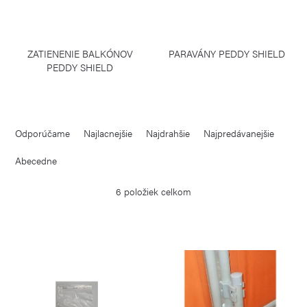
ZATIENENIE BALKÓNOV
PARAVÁNY PEDDY SHIELD
PEDDY SHIELD
R
Odporúčame
Najlacnejšie
Najdrahšie
Najpredávanejšie
a
d
Abecedne
e
6
položiek celkom
n
i
V
e
ý
p
p
r