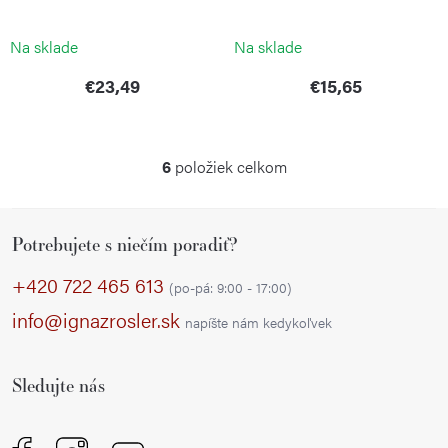
PEDDY SHIELD
Na sklade
Na sklade
€23,49
€15,65
6
položiek celkom
O
v
Z
l
Potrebujete s niečím poradiť?
á
á
p
d
+420 722 465 613
(po-pá: 9:00 - 17:00)
a
ä
info@ignazrosler.sk
napíšte nám kedykoľvek
c
t
i
i
e
Sledujte nás
e
p
r