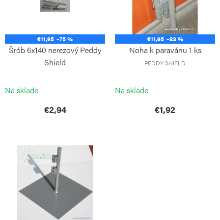
i
o
s
d
p
u
€11,95
–75 %
€11,95
–83 %
r
k
Šrób 6x140 nerezový Peddy
Noha k paravánu 1 ks
o
t
Shield
PEDDY SHIELD
d
o
u
Na sklade
Na sklade
v
k
€2,94
€1,92
t
o
v