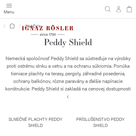
Prejsť
na
obsah
Domov
ZNAČKY
Peddy Shield
Nemecká spoločnosť Peddy Shield sa sústreďuje na výrobky
proti ostrému slnku a vetru a na ochranu súkromia. Ponúka
tieniace plachty na terasy, pergoly, záhradné posedenia,
ochrany balkónov, rôzne paravány a ďalšie napínacie
konštrukcie. Peddy Shield si zakladá na cenovej dostupnosti
a nenapodobniteľnej šikovnosti svojich patentov.
SLNEČNÉ PLACHTY PEDDY
PRÍSLUŠENSTVO PEDDY
SHIELD
SHIELD