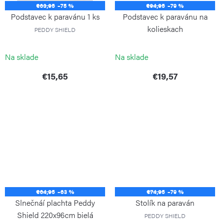
€63,95
–75 %
€94,95
–79 %
Podstavec k paravánu 1 ks
Podstavec k paravánu na
kolieskach
PEDDY SHIELD
PEDDY SHIELD
Na sklade
Na sklade
€15,65
€19,57
€64,95
–63 %
€74,95
–79 %
Slnečnáí plachta Peddy
Stolík na paraván
Shield 220x96cm bielá
PEDDY SHIELD