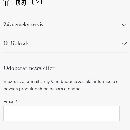
v
k
y
Zákaznícky servis
v
ý
p
O Rösler.sk
i
s
u
Odoberať newsletter
Vložte svoj e-mail a my Vám budeme zasielať informácie o
nových produktoch na našom e-shope.
Email