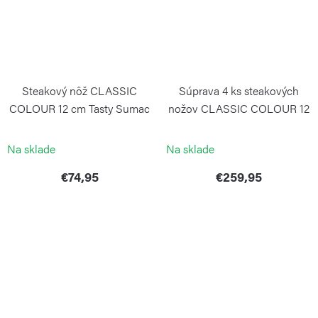
Steakový nôž CLASSIC
Súprava 4 ks steakových
COLOUR 12 cm Tasty Sumac
nožov CLASSIC COLOUR 12
cm Coral Peach
WÜSTHOF
WÜSTHOF
Na sklade
Na sklade
€74,95
€259,95