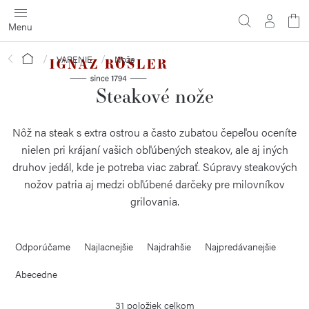
Prejsť
na
obsah
Domov
VARENIE
Nože
Steakové nože
Nôž na steak s extra ostrou a často zubatou čepeľou oceníte
nielen pri krájaní vašich obľúbených steakov, ale aj iných
druhov jedál, kde je potreba viac zabrať. Súpravy steakových
nožov patria aj medzi obľúbené darčeky pre milovníkov
grilovania.
R
Odporúčame
Najlacnejšie
Najdrahšie
Najpredávanejšie
a
d
Abecedne
e
31
položiek celkom