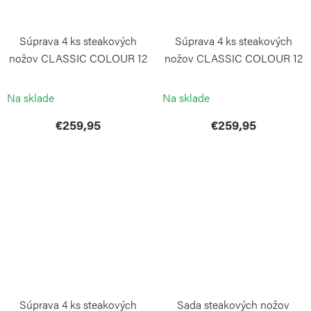
Súprava 4 ks steakových
Súprava 4 ks steakových
nožov CLASSIC COLOUR 12
nožov CLASSIC COLOUR 12
cm Pink Himalayan Salt
cm Purple Yam
WÜSTHOF
WÜSTHOF
Na sklade
Na sklade
€259,95
€259,95
Súprava 4 ks steakových
Sada steakových nožov