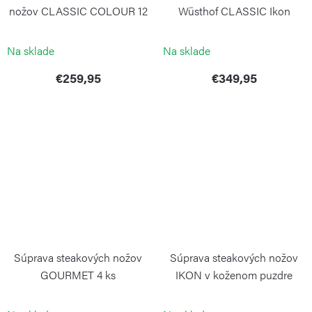
nožov CLASSIC COLOUR 12
Wüsthof CLASSIC Ikon
cm Velvet Oyster
Creme, 4 ks
WÜSTHOF
WÜSTHOF
Na sklade
Na sklade
€259,95
€349,95
Súprava steakových nožov
Súprava steakových nožov
GOURMET 4 ks
IKON v koženom puzdre
WÜSTHOF
WÜSTHOF