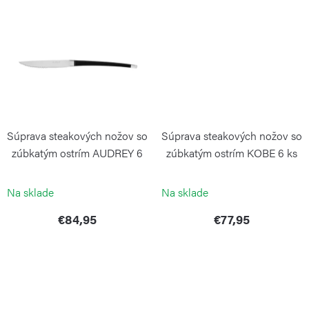
v
Súprava steakových nožov so
Súprava steakových nožov so
zúbkatým ostrím AUDREY 6
zúbkatým ostrím KOBE 6 ks
ks
PINTINOX
PINTINOX
Na sklade
Na sklade
€84,95
€77,95