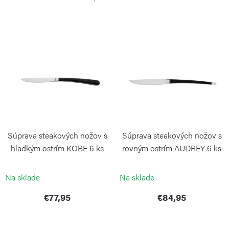
n
i
V
e
ý
p
p
r
i
o
s
d
p
u
r
k
Súprava steakových nožov s
Súprava steakových nožov s
o
t
hladkým ostrím KOBE 6 ks
rovným ostrím AUDREY 6 ks
d
o
PINTINOX
PINTINOX
u
Na sklade
Na sklade
v
k
€77,95
€84,95
t
o