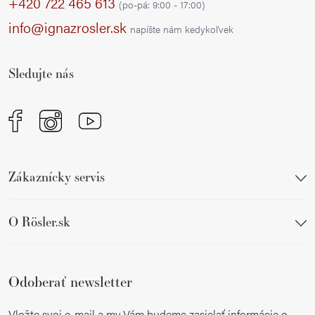
p
d
+420 722 465 613
(po-pá: 9:00 - 17:00)
a
ä
info@ignazrosler.sk
napíšte nám kedykoľvek
c
t
i
i
e
Sledujte nás
e
p
r
v
k
y
Zákaznícky servis
v
ý
p
O Rösler.sk
i
s
u
Odoberať newsletter
Vložte svoj e-mail a my Vám budeme zasielať informácie o