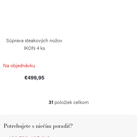
Súprava steakových nožov
IKON 4 ks
WÜSTHOF
Na objednávku
€499,95
31
položiek celkom
O
v
Z
l
Potrebujete s niečím poradiť?
á
á