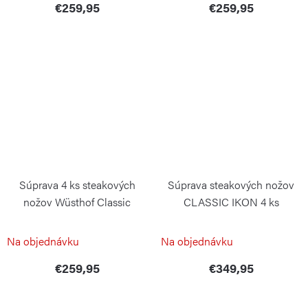
€259,95
€259,95
Súprava 4 ks steakových
Súprava steakových nožov
nožov Wüsthof Classic
CLASSIC IKON 4 ks
Colour 12 cm Fresh Rosemary
WÜSTHOF
WÜSTHOF
Na objednávku
Na objednávku
€259,95
€349,95