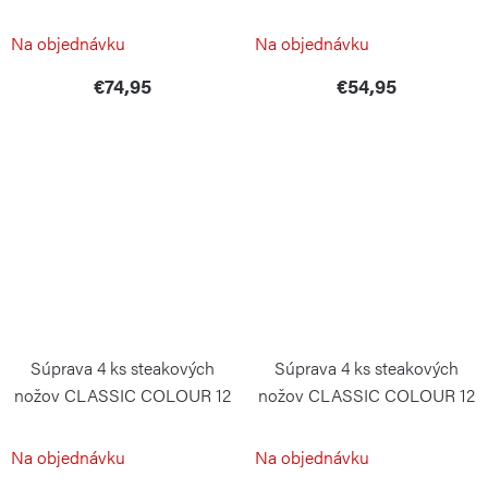
Rosemary
WÜSTHOF
WÜSTHOF
Na objednávku
Na objednávku
€74,95
€54,95
Súprava 4 ks steakových
Súprava 4 ks steakových
nožov CLASSIC COLOUR 12
nožov CLASSIC COLOUR 12
cm Tasty Sumac
cm Wild Blueberry
WÜSTHOF
WÜSTHOF
Na objednávku
Na objednávku