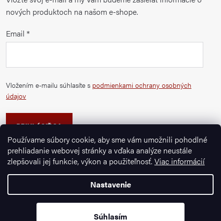
nových produktoch na našom e-shope.
Email
Vložením e-mailu súhlasíte s
podmienkami ochrany osobných
údajov
PRIHLÁSIŤ SA
Používame súbory cookie, aby sme vám umožnili pohodlné
prehliadanie webovej stránky a vďaka analýze neustále
zlepšovali jej funkcie, výkon a použiteľnosť.
Viac informácií
Nastavenie
Copyright 2026
Ignazrosler.sk
. Všetky práva vyhradené.
Vytvoril Shoptet Premium
Súhlasím