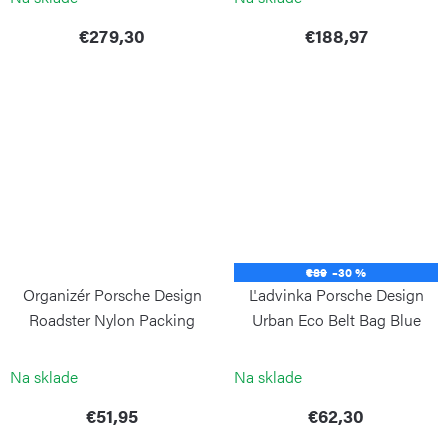
€279,30
€188,97
€89
–30 %
Organizér Porsche Design
Ľadvinka Porsche Design
Roadster Nylon Packing
Urban Eco Belt Bag Blue
Cube S
PORSCHE DESIGN
PORSCHE DESIGN
Na sklade
Na sklade
€51,95
€62,30