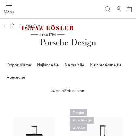
Prejsť
na
obsah
Domov
ZNAČKY
Porsche Design
R
Odporúčame
Najlacnejšie
Najdrahšie
Najpredávanejšie
a
d
Abecedne
e
24
položiek celkom
n
i
V
e
EasyJet
Smartwings
ý
p
Wizz Air
p
r