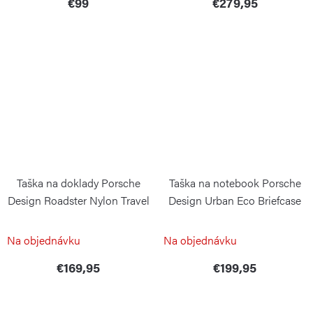
€99
€279,95
Taška na doklady Porsche
Taška na notebook Porsche
Design Roadster Nylon Travel
Design Urban Eco Briefcase
Pouch
M Black
PORSCHE DESIGN
PORSCHE DESIGN
Na objednávku
Na objednávku
€169,95
€199,95