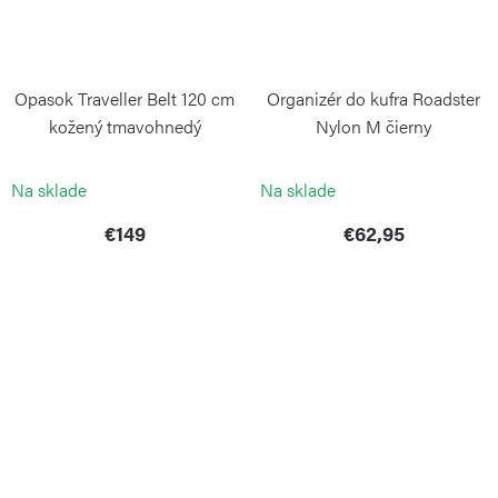
Opasok Traveller Belt 120 cm
Organizér do kufra Roadster
kožený tmavohnedý
Nylon M čierny
PORSCHE DESIGN
PORSCHE DESIGN
Na sklade
Na sklade
€149
€62,95