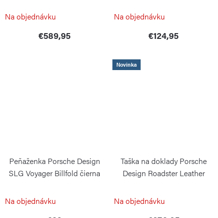
Racing Yellow
PORSCHE DESIGN
PORSCHE DESIGN
Na objednávku
Na objednávku
€589,95
€124,95
Novinka
Peňaženka Porsche Design
Taška na doklady Porsche
SLG Voyager Billfold čierna
Design Roadster Leather
Travel Pouch
PORSCHE DESIGN
PORSCHE DESIGN
Na objednávku
Na objednávku