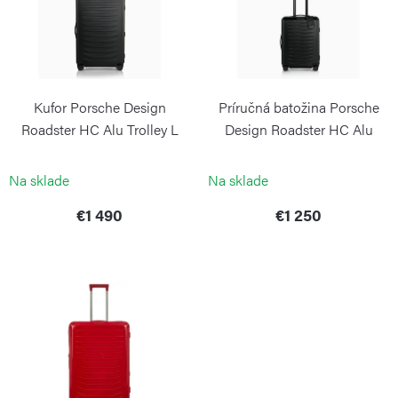
i
o
s
d
p
u
r
k
Kufor Porsche Design
Príručná batožina Porsche
o
t
Roadster HC Alu Trolley L
Design Roadster HC Alu
d
Black
Trolley S Black
o
PORSCHE DESIGN
PORSCHE DESIGN
u
Na sklade
Na sklade
v
k
€1 490
€1 250
t
o
v