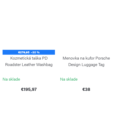
€279,95
–30 %
Kozmetická taška PD
Menovka na kufor Porsche
Roadster Leather Washbag
Design Luggage Tag
PORSCHE DESIGN
PORSCHE DESIGN
Na sklade
Na sklade
€195,97
€38