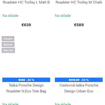
Roadster HC Trolley L Matt B
Roadster HC Trolley M Chalk
PORSCHE DESIGN
PORSCHE DESIGN
Na sklade
Na sklade
€639
€589
EasyJet
Ryanair
Wizz Air
€399
–30 %
€269,95
–30 %
Taška Porsche Design
Cestovná taška Porsche
Roadster N.Evo Tote Bag
Design Urban Eco
Black
Weekender Black
PORSCHE DESIGN
PORSCHE DESIGN
Na sklade
Na sklade