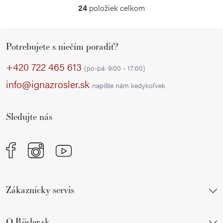
24
položiek celkom
O
v
Z
l
Potrebujete s niečím poradiť?
á
á
p
d
+420 722 465 613
(po-pá: 9:00 - 17:00)
a
ä
info@ignazrosler.sk
napíšte nám kedykoľvek
c
t
i
i
e
Sledujte nás
e
p
r
v
k
y
Zákaznícky servis
v
ý
p
O Rösler.sk