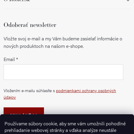
i
s
u
Odoberať newsletter
Vložte svoj e-mail a my Vám budeme zasielať informácie o
nových produktoch na našom e-shope.
Email
Vložením e-mailu súhlasíte s
podmienkami ochrany osobných
údajov
PRIHLÁSIŤ SA
Používame súbory cookie, aby sme vám umožnili pohodlné
prehliadanie webovej stránky a vďaka analýze neustále