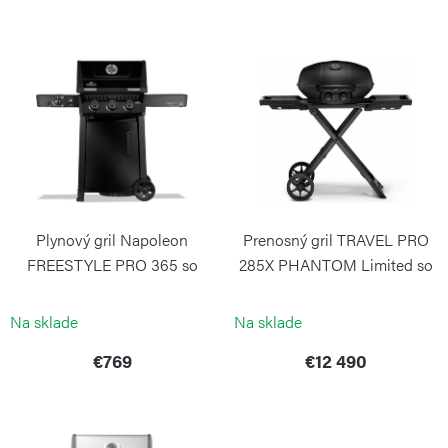
i
V
e
ý
p
p
r
i
o
s
d
p
u
r
k
Plynový gril Napoleon
Prenosný gril TRAVEL PRO
o
t
FREESTYLE PRO 365 so
285X PHANTOM Limited so
d
SizzleZone čierny
skladacou konštrukciou
o
NAPOLEON
NAPOLEON
u
Na sklade
Na sklade
v
k
€769
€12 490
t
o