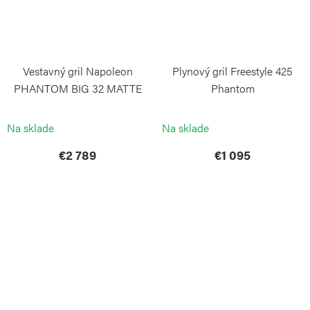
Vestavný gril Napoleon
Plynový gril Freestyle 425
PHANTOM BIG 32 MATTE
Phantom
BLACK
NAPOLEON
NAPOLEON
Na sklade
Na sklade
€2 789
€1 095