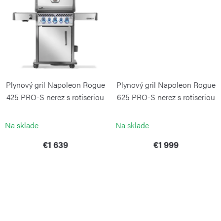
v
Plynový gril Napoleon Rogue
Plynový gril Napoleon Rogue
425 PRO-S nerez s rotiseriou
625 PRO-S nerez s rotiseriou
zadarmo
zadarmo
NAPOLEON
NAPOLEON
Na sklade
Na sklade
€1 639
€1 999