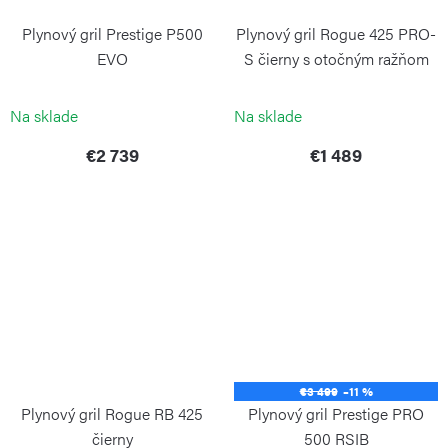
Plynový gril Prestige P500
Plynový gril Rogue 425 PRO-
EVO
S čierny s otočným ražňom
NAPOLEON
NAPOLEON
Na sklade
Na sklade
€2 739
€1 489
€3 499
–11 %
Plynový gril Rogue RB 425
Plynový gril Prestige PRO
čierny
500 RSIB