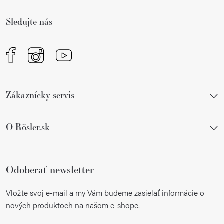
t
i
i
e
Sledujte nás
e
p
r
v
k
y
Zákaznícky servis
v
ý
p
O Rösler.sk
i
s
u
Odoberať newsletter
Vložte svoj e-mail a my Vám budeme zasielať informácie o
nových produktoch na našom e-shope.