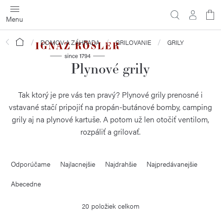
Prejsť
na
obsah
Domov
DOMOV A ZÁHRADA
GRILOVANIE
GRILY
Plynové grily
Tak ktorý je pre vás ten pravý? Plynové grily prenosné i
vstavané stačí pripojiť na propán-butánové bomby, camping
grily aj na plynové kartuše. A potom už len otočiť ventilom,
rozpáliť a grilovať.
R
Odporúčame
Najlacnejšie
Najdrahšie
Najpredávanejšie
a
d
Abecedne
e
20
položiek celkom
n