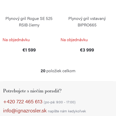
Plynový gril Rogue SE 525
Plynový gril vstavaný
RSIB čierny
BIPRO665
NAPOLEON
NAPOLEON
Na objednávku
Na objednávku
€1 599
€3 999
20
položiek celkom
O
v
Z
l
Potrebujete s niečím poradiť?
á
á
p
d
+420 722 465 613
(po-pá: 9:00 - 17:00)
a
ä
info@ignazrosler.sk
napíšte nám kedykoľvek
c