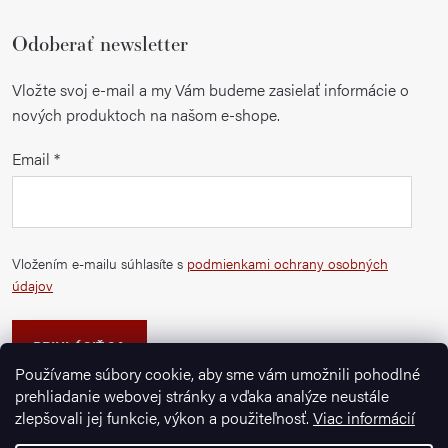
Odoberať newsletter
Vložte svoj e-mail a my Vám budeme zasielať informácie o
nových produktoch na našom e-shope.
Email
Vložením e-mailu súhlasíte s
podmienkami ochrany osobných
údajov
PRIHLÁSIŤ SA
Používame súbory cookie, aby sme vám umožnili pohodlné
prehliadanie webovej stránky a vďaka analýze neustále
zlepšovali jej funkcie, výkon a použiteľnosť.
Viac informácií