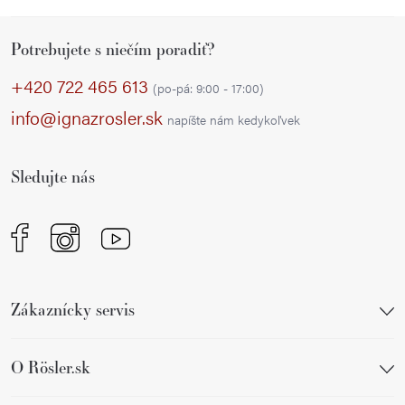
Z
Potrebujete s niečím poradiť?
á
p
+420 722 465 613
(po-pá: 9:00 - 17:00)
ä
info@ignazrosler.sk
napíšte nám kedykoľvek
t
i
Sledujte nás
e
Zákaznícky servis
O Rösler.sk