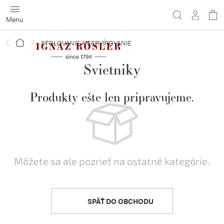
Prejsť
na
obsah
Domov
STOLOVANIE A SERVÍROVANIE
Svietniky
Produkty ešte len pripravujeme.
Môžete sa ale pozrieť na ostatné kategórie.
SPÄŤ DO OBCHODU