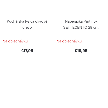
Kuchárska lyžica olivové
Naberačka Pintinox
drevo
SETTECENTO 28 cm,
stříbrná, nerezová ocel
CONTINENTA
PINTINOX
Na objednávku
Na objednávku
€17,95
€19,95