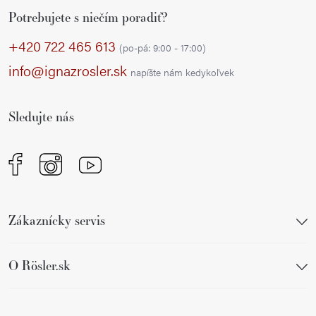
Z
l
Potrebujete s niečím poradiť?
á
á
p
d
+420 722 465 613
(po-pá: 9:00 - 17:00)
a
ä
info@ignazrosler.sk
napíšte nám kedykoľvek
c
t
i
i
e
Sledujte nás
e
p
r
v
k
y
Zákaznícky servis
v
ý
p
O Rösler.sk
i
s