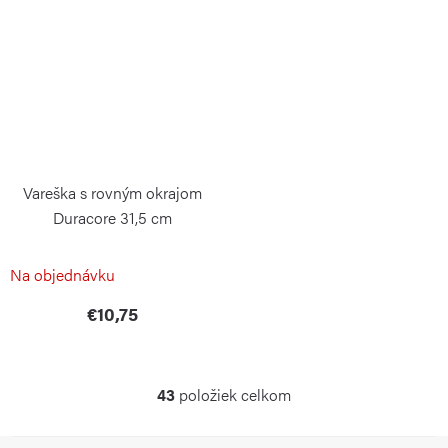
Vareška s rovným okrajom
Duracore 31,5 cm
CONTINENTA
Na objednávku
€10,75
43
položiek celkom
O
v