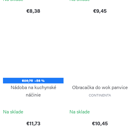
€8,38
€9,45
€26,75
–56 %
Nádoba na kuchynské
Obracačka do wok panvice
náčinie
CONTINENTA
CONTINENTA
Na sklade
Na sklade
€11,73
€10,45