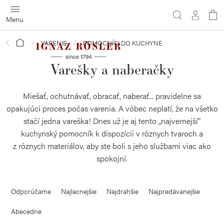
Prejsť
na
obsah
Domov
VARENIE
POMOCNÍCI DO KUCHYNE
Varešky a naberačky
Miešať, ochutnávať, obracať, naberať... pravidelne sa
opakujúci proces počas varenia. A vôbec neplatí, že na všetko
stačí jedna vareška! Dnes už je aj tento „najvernejší“
kuchynský pomocník k dispozícii v rôznych tvaroch a
z rôznych materiálov, aby ste boli s jeho službami viac ako
spokojní.
R
Odporúčame
Najlacnejšie
Najdrahšie
Najpredávanejšie
a
d
Abecedne