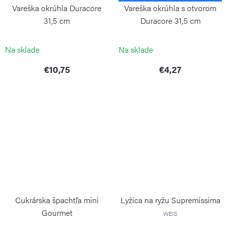
Vareška okrúhla Duracore
Vareška okrúhla s otvorom
31,5 cm
Duracore 31,5 cm
CONTINENTA
CONTINENTA
Na sklade
Na sklade
€10,75
€4,27
Cukrárska špachtľa mini
Lyžica na ryžu Supremissima
Gourmet
WEIS
WEIS