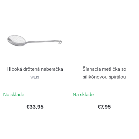
o
v
Hlboká drôtená naberačka
Šľahacia metlička so
silikónovou špirálou
WEIS
WEIS
Na sklade
Na sklade
€33,95
€7,95