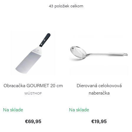
e
43
položiek celkom
n
i
V
e
ý
p
p
r
i
o
s
d
p
u
r
k
Obracačka GOURMET 20 cm
Dierovaná celokovová
o
t
naberačka
WÜSTHOF
d
o
WEIS
u
Na sklade
Na sklade
v
k
€69,95
€19,95
t