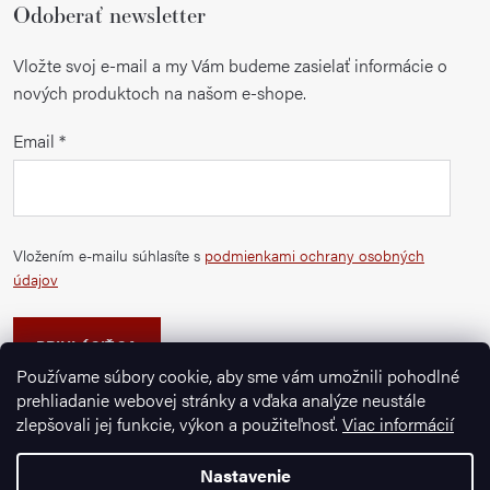
u
Odoberať newsletter
Vložte svoj e-mail a my Vám budeme zasielať informácie o
nových produktoch na našom e-shope.
Email
Vložením e-mailu súhlasíte s
podmienkami ochrany osobných
údajov
PRIHLÁSIŤ SA
Používame súbory cookie, aby sme vám umožnili pohodlné
prehliadanie webovej stránky a vďaka analýze neustále
zlepšovali jej funkcie, výkon a použiteľnosť.
Viac informácií
Nastavenie
Copyright 2026
Ignazrosler.sk
. Všetky práva vyhradené.