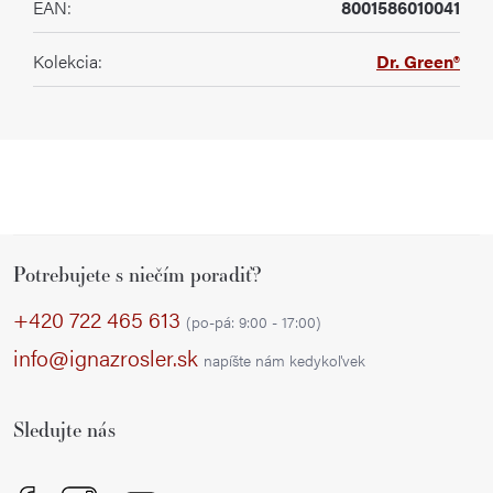
EAN
:
8001586010041
Kolekcia
:
Dr. Green®
Z
Potrebujete s niečím poradiť?
á
p
+420 722 465 613
(po-pá: 9:00 - 17:00)
ä
info@ignazrosler.sk
napíšte nám kedykoľvek
t
i
Sledujte nás
e