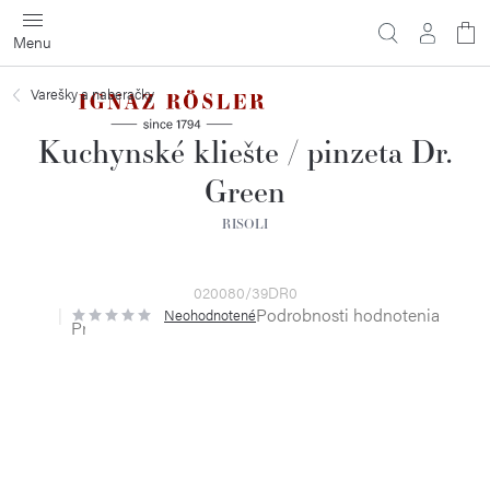
Prejsť
na
obsah
Varešky a naberačky
Kuchynské kliešte / pinzeta Dr.
Green
RISOLI
020080/39DR0
Podrobnosti hodnotenia
Neohodnotené
Priemerné
hodnotenie
produktu
je
0,0
z
5
hviezdičiek.