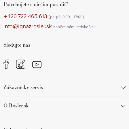
Potrebujete s niečím poradiť?
á
á
p
d
+420 722 465 613
(po-pá: 9:00 - 17:00)
a
ä
info@ignazrosler.sk
napíšte nám kedykoľvek
c
t
i
i
e
Sledujte nás
e
p
r
v
k
y
Zákaznícky servis
v
ý
p
O Rösler.sk
i
s
u