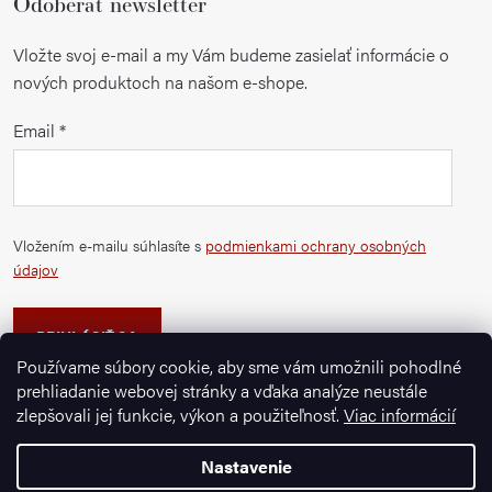
Odoberať newsletter
Vložte svoj e-mail a my Vám budeme zasielať informácie o
nových produktoch na našom e-shope.
Email
Vložením e-mailu súhlasíte s
podmienkami ochrany osobných
údajov
PRIHLÁSIŤ SA
Používame súbory cookie, aby sme vám umožnili pohodlné
prehliadanie webovej stránky a vďaka analýze neustále
zlepšovali jej funkcie, výkon a použiteľnosť.
Viac informácií
Nastavenie
Copyright 2026
Ignazrosler.sk
. Všetky práva vyhradené.