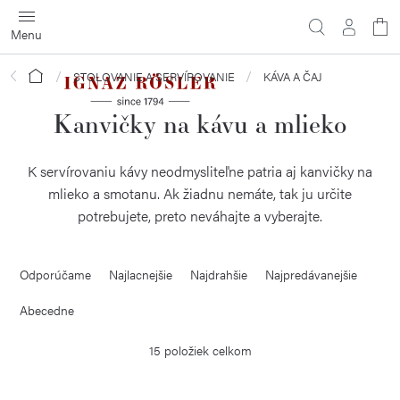
Prejsť
na
obsah
Domov
STOLOVANIE A SERVÍROVANIE
KÁVA A ČAJ
Kanvičky na kávu a mlieko
K servírovaniu kávy neodmysliteľne patria aj kanvičky na
mlieko a smotanu. Ak žiadnu nemáte, tak ju určite
potrebujete, preto neváhajte a vyberajte.
R
Odporúčame
Najlacnejšie
Najdrahšie
Najpredávanejšie
a
d
Abecedne
e
15
položiek celkom
n
i