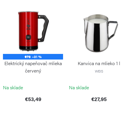
V
e
ý
p
p
r
i
o
s
d
p
u
€78
–31 %
r
k
Elektrický napeňovač mlieka
Kanvica na mlieko 1 l
o
t
červený
WEIS
d
o
BIALETTI
u
Na sklade
Na sklade
v
k
€53,49
€27,95
t
o
v