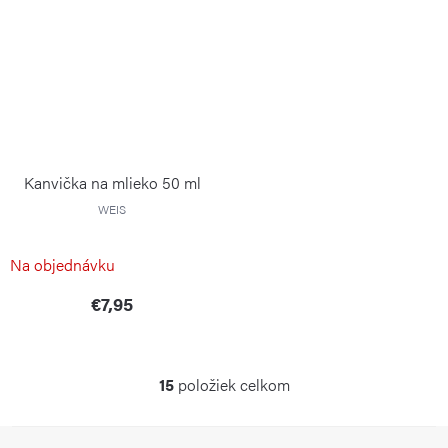
Kanvička na mlieko 50 ml
WEIS
Na objednávku
€7,95
15
položiek celkom
O
v
Z
l