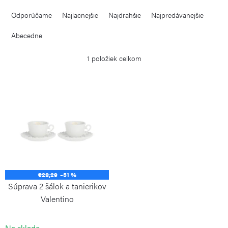
R
Odporúčame
Najlacnejšie
Najdrahšie
Najpredávanejšie
a
d
Abecedne
e
1
položiek celkom
n
i
V
e
ý
p
p
r
i
o
s
d
p
u
€28,29
–51 %
r
Súprava 2 šálok a tanierikov
k
o
Valentino
t
d
LA PORCELLANA BIANCA
o
Na sklade