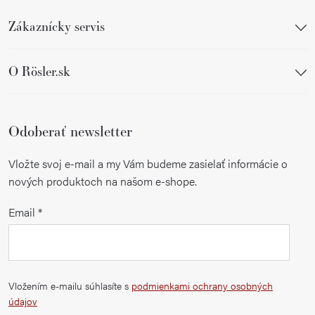
y
Zákaznícky servis
v
ý
p
O Rösler.sk
i
s
u
Odoberať newsletter
Vložte svoj e-mail a my Vám budeme zasielať informácie o
nových produktoch na našom e-shope.
Email
Vložením e-mailu súhlasíte s
podmienkami ochrany osobných
údajov