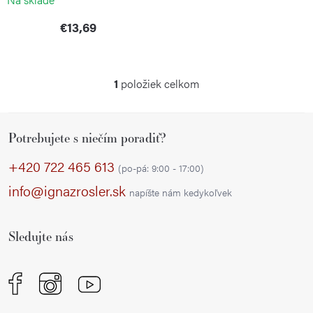
u
v
k
€13,69
t
o
1
položiek celkom
v
O
v
Z
l
Potrebujete s niečím poradiť?
á
á
p
d
+420 722 465 613
(po-pá: 9:00 - 17:00)
a
ä
info@ignazrosler.sk
napíšte nám kedykoľvek
c
t
i
i
e
Sledujte nás
e
p
r
v
k