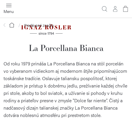
Prejsť
na
obsah
Domov
Predávané značky
La Porcellana Bianca
Od roku 1979 prináša La Porcellana Bianca na stôl porcelán
vo vyberanom vidieckom aj modernom štýle pripomínajúcom
toskánske tradície. Oslavuje taliansku pospolitosť, ktorej
základom je prístup k dobrému jedlu, prežívanie každej chvíle
pri stole, akoby to bol sviatok, a užívanie si pohody v kruhu
rodiny a priateľov presne v zmysle "Dolce far niente". Čistý a
nadčasový dizajn talianskej značky La Porcellana Bianca
dotvára noblesnú atmosféru pri prestretom stole.