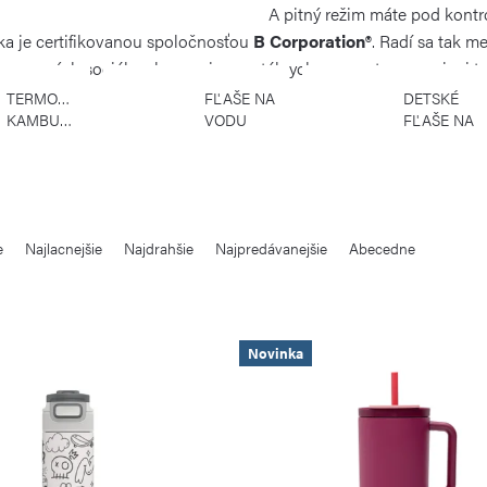
A pitný režim máte pod kontr
a je certifikovanou spoločnosťou
B Corporation®
. Radí sa tak m
overených sociálnych a enviromentálnych parametrov, verejnej tr
TERMOFĽAŠE
FĽAŠE NA
DETSKÉ
KAMBUKKA
VODU
FĽAŠE NA
KAMBUKKA
VODU
KAMBUKKA
e
Najlacnejšie
Najdrahšie
Najpredávanejšie
Abecedne
Novinka