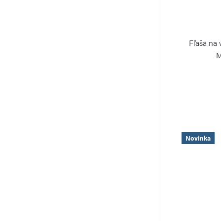
Fľaša na
M
Novinka