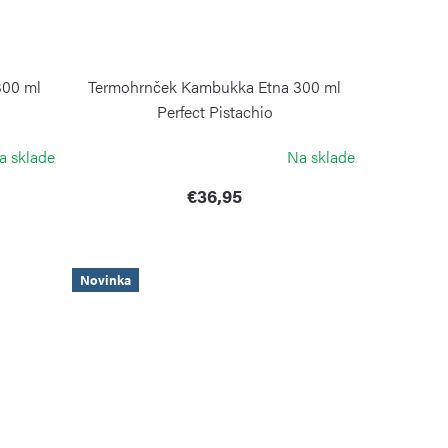
300 ml
Termohrnček Kambukka Etna 300 ml
Perfect Pistachio
KAMBUKKA
a sklade
Na sklade
€36,95
Novinka