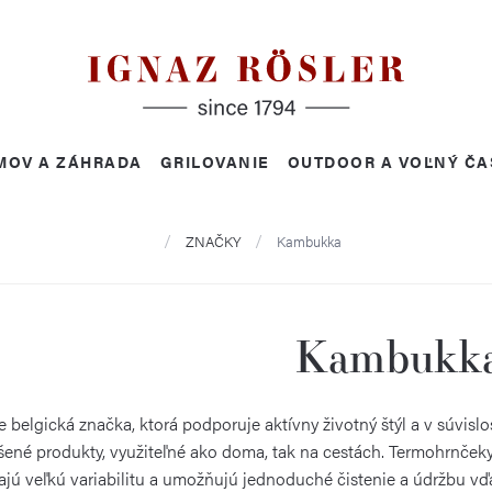
MOV A ZÁHRADA
GRILOVANIE
OUTDOOR A VOĽNÝ ČA
Domov
ZNAČKY
Kambukka
Kambukk
belgická značka, ktorá podporuje aktívny životný štýl a v súvislo
ené produkty, využiteľné ako doma, tak na cestách. Termohrnčeky,
jú veľkú variabilitu a umožňujú jednoduché čistenie a údržbu v