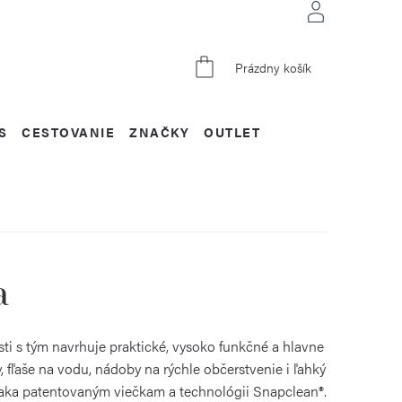
NÁKUPNÝ
Prázdny košík
KOŠÍK
S
CESTOVANIE
ZNAČKY
OUTLET
a
sti s tým navrhuje praktické, vysoko funkčné a hlavne
 fľaše na vodu, nádoby na rýchle občerstvenie i ľahký
ďaka patentovaným viečkam a technológii Snapclean®.