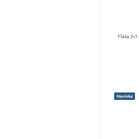
Fľaša 2v
Novinka