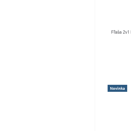
Fľaša 2v
Novinka