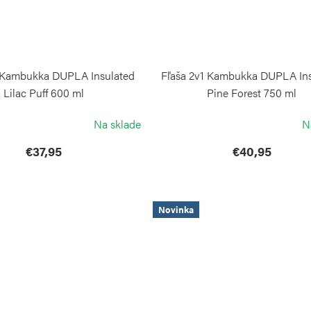
1 Kambukka DUPLA Insulated
Fľaša 2v1 Kambukka DUPLA Ins
Lilac Puff 600 ml
Pine Forest 750 ml
KAMBUKKA
KAMBUKKA
Na sklade
N
€37,95
€40,95
Novinka