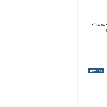
Fľaša na
Novinka