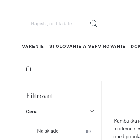
Prejsť
na
obsah
VARENIE
STOLOVANIE A SERVÍROVANIE
DO
B
o
Cena
č
Kambukka je 
moderne rieš
Na sklade
89
n
obed ponúka