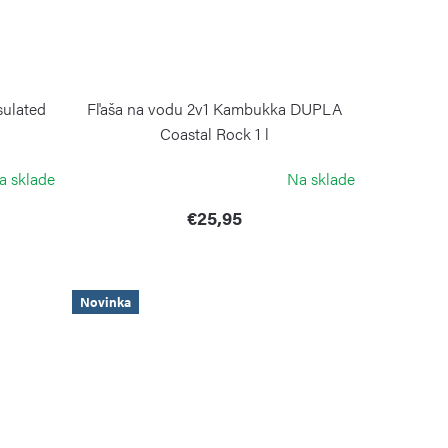
ulated
Fľaša na vodu 2v1 Kambukka DUPLA
Coastal Rock 1 l
KAMBUKKA
a sklade
Na sklade
€25,95
Novinka