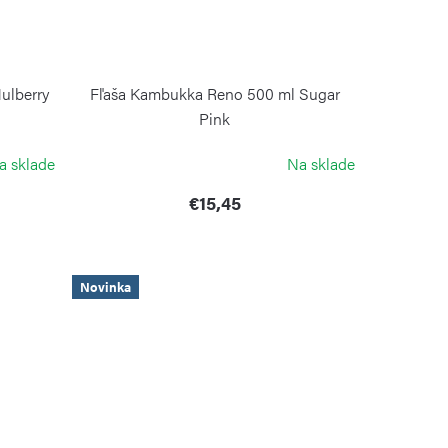
ulberry
Fľaša Kambukka Reno 500 ml Sugar
Pink
KAMBUKKA
a sklade
Na sklade
€15,45
Novinka