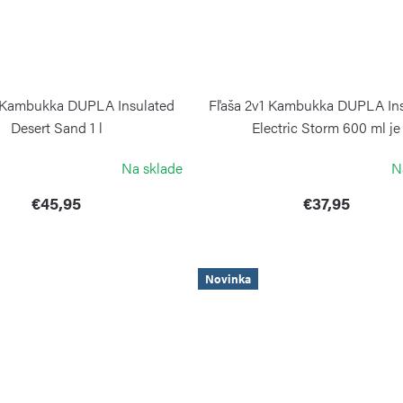
1 Kambukka DUPLA Insulated
Fľaša 2v1 Kambukka DUPLA Ins
Desert Sand 1 l
Electric Storm 600 ml je
KAMBUKKA
KAMBUKKA
Na sklade
N
€45,95
€37,95
Novinka