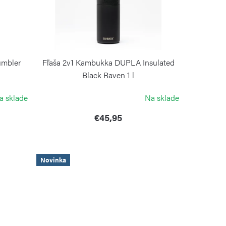
umbler
Fľaša 2v1 Kambukka DUPLA Insulated
Black Raven 1 l
KAMBUKKA
a sklade
Na sklade
€45,95
Novinka