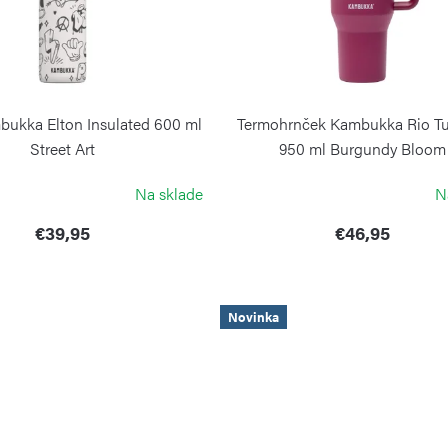
ukka Elton Insulated 600 ml
Termohrnček Kambukka Rio T
Street Art
950 ml Burgundy Bloom
KAMBUKKA
KAMBUKKA
Na sklade
N
€39,95
€46,95
Novinka