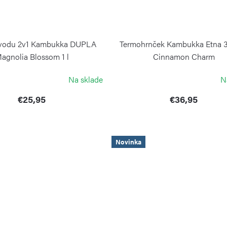
 vodu 2v1 Kambukka DUPLA
Termohrnček Kambukka Etna 
agnolia Blossom 1 l
Cinnamon Charm
KAMBUKKA
Na sklade
N
€25,95
€36,95
Novinka