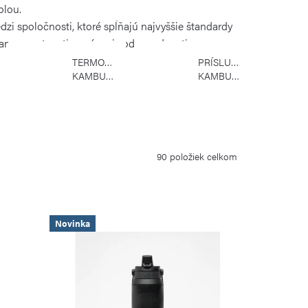
olou.
edzi spoločnosti, ktoré spĺňajú najvyššie štandardy
ansparentnosti a právnej zodpovednosti.
TERMONÁDOBY
PRÍSLUŠENSTVO
KAMBUKKA
KAMBUKKA
90
položiek celkom
Novinka