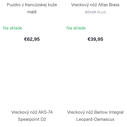
Puzdro z francúzskej kože
Vreckový nôž Atlas Brass
malé
BÖKER PLUS
BÖKER MANUFAKTUR
Na sklade
Na sklade
€62,95
€39,95
Vreckový nôž AKS-74
Vreckový nôž Barlow Integral
Spearpoint D2
Leopard-Damascus
BÖKER PLUS
BÖKER SOLINGEN