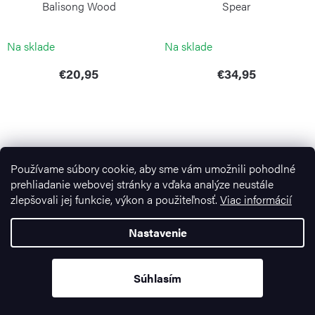
Balisong Wood
Spear
BÖKER MAGNUM
BÖKER MAGNUM
Na sklade
Na sklade
€20,95
€34,95
Používame súbory cookie, aby sme vám umožnili pohodlné
prehliadanie webovej stránky a vďaka analýze neustále
zlepšovali jej funkcie, výkon a použiteľnosť.
Viac informácií
Nastavenie
Vreckový nôž Magnum
Vreckový nôž Magnum
Classic Pocket Steel
Crusader
Súhlasím
BÖKER MAGNUM
BÖKER MAGNUM
Na sklade
Na sklade