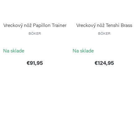
Vreckový nôž Papillon Trainer
Vreckový nôž Tenshi Brass
BÖKER
BÖKER
Na sklade
Na sklade
€91,95
€124,95