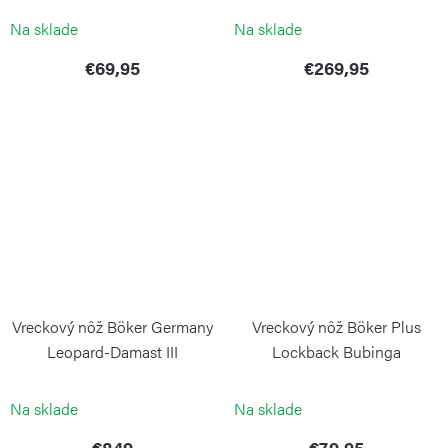
Na sklade
Na sklade
€69,95
€269,95
Vreckový nôž Böker Germany
Vreckový nôž Böker Plus
Leopard-Damast III
Lockback Bubinga
Collection
BÖKER PLUS
BÖKER SOLINGEN
Na sklade
Na sklade
€849
€79,95