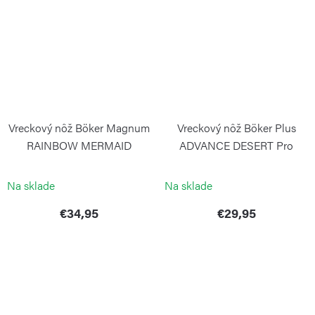
Vreckový nôž Böker Magnum
Vreckový nôž Böker Plus
RAINBOW MERMAID
ADVANCE DESERT Pro
BÖKER
BÖKER
Na sklade
Na sklade
€34,95
€29,95