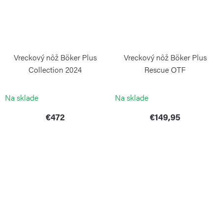
Vreckový nôž Böker Plus
Vreckový nôž Böker Plus
Collection 2024
Rescue OTF
BÖKER PLUS
BÖKER PLUS
Na sklade
Na sklade
€472
€149,95