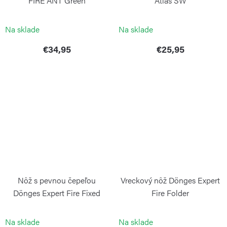
FIRE ANT Green
Atlas SW
BÖKER
BÖKER
Na sklade
Na sklade
€34,95
€25,95
Nôž s pevnou čepeľou
Vreckový nôž Dönges Expert
Dönges Expert Fire Fixed
Fire Folder
BÖKER
BÖKER
Na sklade
Na sklade