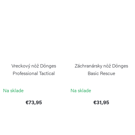
Vreckový nôž Dönges
Záchranársky nôž Dönges
Professional Tactical
Basic Rescue
BÖKER
BÖKER
Na sklade
Na sklade
€73,95
€31,95