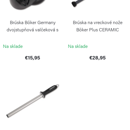
s
d
p
u
r
k
Brúska Böker Germany
Brúska na vreckové nože
o
t
dvojstupňová valčeková s
Böker Plus CERAMIC
d
prísavkou
GRINDING STICK
o
BÖKER
BÖKER
u
Na sklade
Na sklade
v
k
€15,95
€28,95
t
o
v