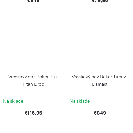
Vreckový nôž Böker Plus
Vreckový nôž Böker Tirpitz-
Titan Drop
Damast
BÖKER PLUS
BÖKER SOLINGEN
Na sklade
Na sklade
€116,95
€849