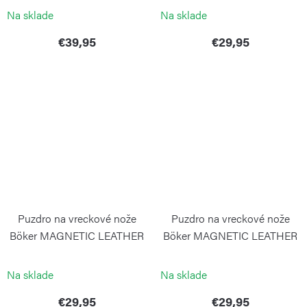
BÖKER
BOKER SOLINGEN
Na sklade
Na sklade
€39,95
€29,95
Puzdro na vreckové nože
Puzdro na vreckové nože
Böker MAGNETIC LEATHER
Böker MAGNETIC LEATHER
L hnedé
S čierne
BÖKER
BOKER SOLINGEN
Na sklade
Na sklade
€29,95
€29,95