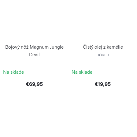
Bojový nôž Magnum Jungle
Čistý olej z kamélie
Devil
BÖKER
BÖKER MAGNUM
Na sklade
Na sklade
€69,95
€19,95