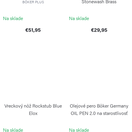
Stonewash Brass
BÖKER PLUS
BÖKER PLUS
Na sklade
Na sklade
€51,95
€29,95
Vreckový nôž Rockstub Blue
Olejové pero Böker Germany
Elox
OIL PEN 2.0 na starostlivosť
o vreckové nože
BÖKER MAGNUM
BÖKER SOLINGEN
Na sklade
Na sklade