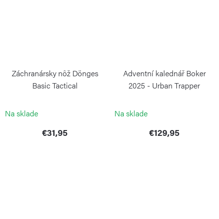
Záchranársky nôž Dönges
Adventní kalednář Boker
Basic Tactical
2025 - Urban Trapper
BÖKER
BÖKER
Na sklade
Na sklade
€31,95
€129,95