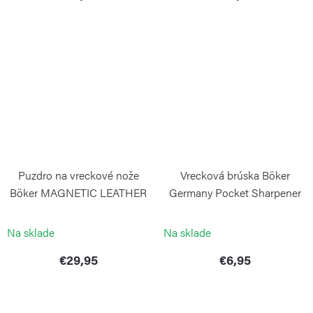
Puzdro na vreckové nože
Vrecková brúska Böker
Böker MAGNETIC LEATHER
Germany Pocket Sharpener
S hnedé
BÖKER
BOKER SOLINGEN
Na sklade
Na sklade
€29,95
€6,95