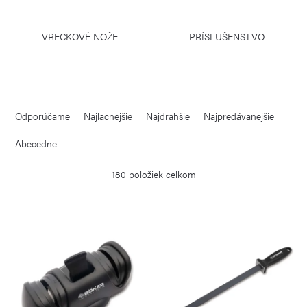
VRECKOVÉ NOŽE
PRÍSLUŠENSTVO
R
Odporúčame
Najlacnejšie
Najdrahšie
Najpredávanejšie
a
d
Abecedne
e
180
položiek celkom
n
i
V
e
ý
p
p
r
i
o