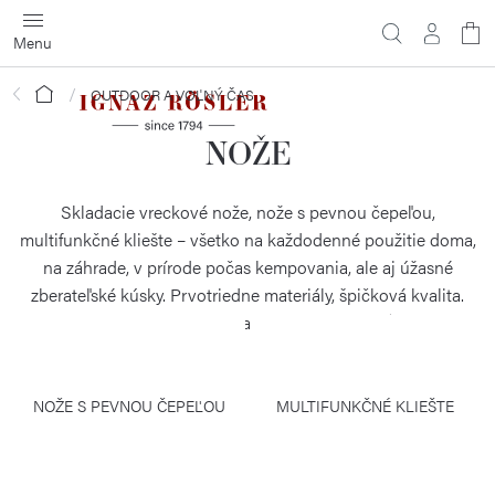
Prejsť
na
obsah
Domov
OUTDOOR A VOĽNÝ ČAS
NOŽE
Skladacie vreckové nože, nože s pevnou čepeľou,
multifunkčné kliešte – všetko na každodenné použitie doma,
na záhrade, v prírode počas kempovania, ale aj úžasné
zberateľské kúsky. Prvotriedne materiály, špičková kvalita.
Každý správny muž (možno aj žena), by mal mať svoj nôž!
NOŽE S PEVNOU ČEPEĽOU
MULTIFUNKČNÉ KLIEŠTE