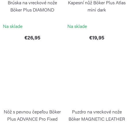
Brúska na vreckové nože
Kapesní nůž Böker Plus Atlas
Böker Plus DIAMOND
mini dark
GRINDING STICK
BÖKER
BÖKER
Na sklade
Na sklade
€26,95
€19,95
Nôž s pevnou čepeľou Böker
Puzdro na vreckové nože
Plus ADVANCE Pro Fixed
Böker MAGNETIC LEATHER
Blade
L čierne