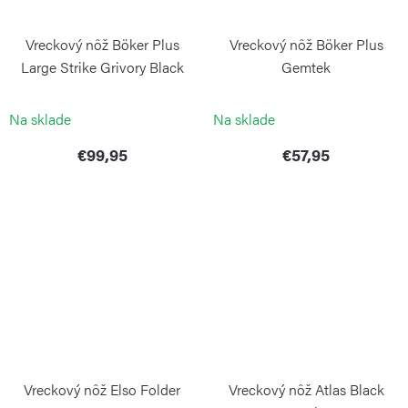
Vreckový nôž Böker Plus
Vreckový nôž Böker Plus
Large Strike Grivory Black
Gemtek
BÖKER PLUS
BÖKER PLUS
Na sklade
Na sklade
€99,95
€57,95
Vreckový nôž Elso Folder
Vreckový nôž Atlas Black