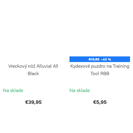
€10,53
–43 %
Vreckový nôž Alluvial All
Kydexové puzdro na Training
Black
Tool RBB
BÖKER PLUS
BÖKER PLUS
Na sklade
Na sklade
€39,95
€5,95