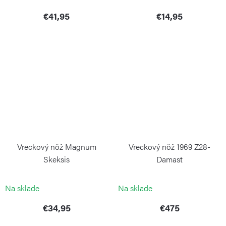
€41,95
€14,95
Vreckový nôž Magnum
Vreckový nôž 1969 Z28-
Skeksis
Damast
BÖKER MAGNUM
BÖKER SOLINGEN
Na sklade
Na sklade
€34,95
€475