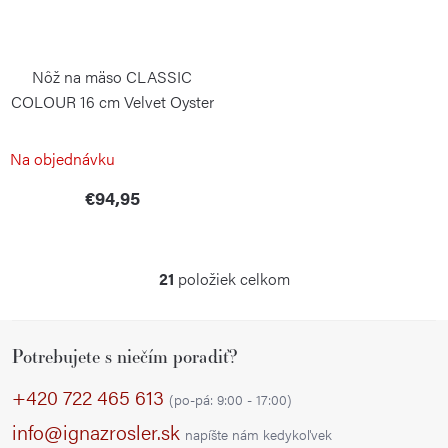
Nôž na mäso CLASSIC
COLOUR 16 cm Velvet Oyster
WÜSTHOF
Na objednávku
€94,95
21
položiek celkom
O
v
Z
l
Potrebujete s niečím poradiť?
á
á
p
d
+420 722 465 613
(po-pá: 9:00 - 17:00)
a
ä
info@ignazrosler.sk
napíšte nám kedykoľvek
c