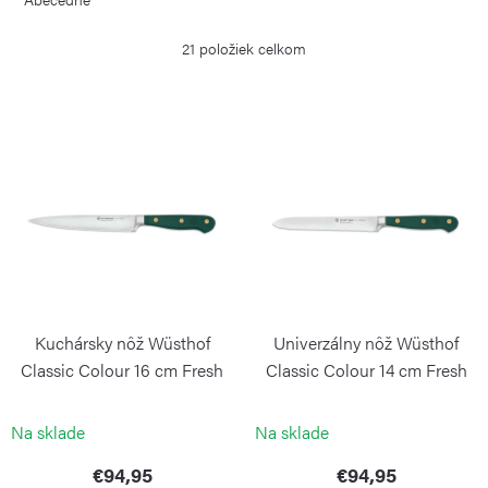
d
e
21
položiek celkom
n
i
V
e
ý
p
p
r
i
o
s
d
p
u
r
k
Kuchársky nôž Wüsthof
Univerzálny nôž Wüsthof
o
t
Classic Colour 16 cm Fresh
Classic Colour 14 cm Fresh
d
Rosemary
Rosemary
o
WÜSTHOF
WÜSTHOF
u
Na sklade
Na sklade
v
k
€94,95
€94,95