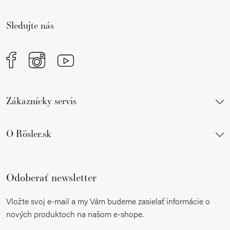
t
i
i
e
Sledujte nás
e
p
r
v
k
y
Zákaznícky servis
v
ý
p
O Rösler.sk
i
s
u
Odoberať newsletter
Vložte svoj e-mail a my Vám budeme zasielať informácie o
nových produktoch na našom e-shope.