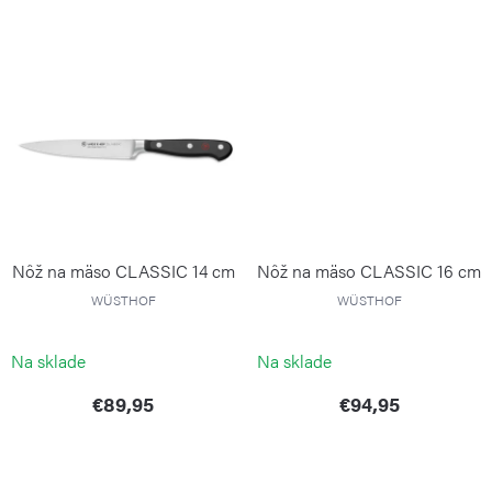
t
o
v
Nôž na mäso CLASSIC 14 cm
Nôž na mäso CLASSIC 16 cm
WÜSTHOF
WÜSTHOF
Na sklade
Na sklade
€89,95
€94,95