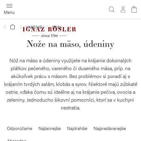
Prejsť
na
obsah
Domov
VARENIE
Nože
Nože na mäso, údeniny
Nôž na mäso a údeniny využijete na krájanie dokonalých
plátkov pečeného, vareného či duseného mäsa, príp. na
akúkoľvek prácu s mäsom. Bez problémov si poradí aj s
krájaním tvrdých salám, klobás a syrov. Niektoré majú zúbkaté
ostrie, vďaka čomu sú ideálne aj na krájanie pečiva, ovocia a
zeleniny. Jednoducho šikovní pomocníci, ktorí sa v kuchyni
nestratia.
R
Odporúčame
Najlacnejšie
Najdrahšie
Najpredávanejšie
a
Abecedne