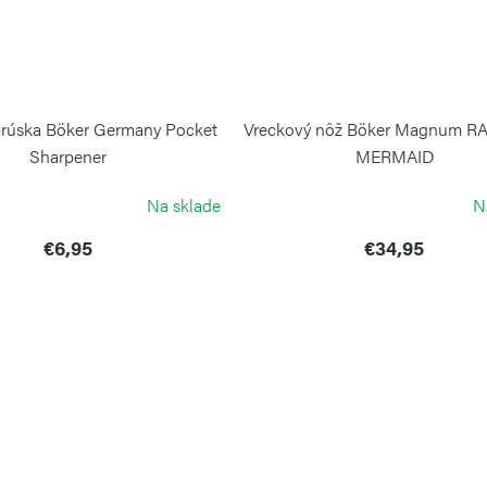
brúska Böker Germany Pocket
Vreckový nôž Böker Magnum 
Sharpener
MERMAID
BÖKER
BÖKER
Na sklade
N
€6,95
€34,95