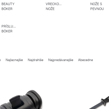
BEAUTY
VRECKOVÉ
NOŽE S
BÖKER
NOŽE
PEVNOU
BÖKER
ČEPEĽOU
BÖKER
PRÍSLUŠENSTVO
BÖKER
e
Najlacnejšie
Najdrahšie
Najpredávanejšie
Abecedne