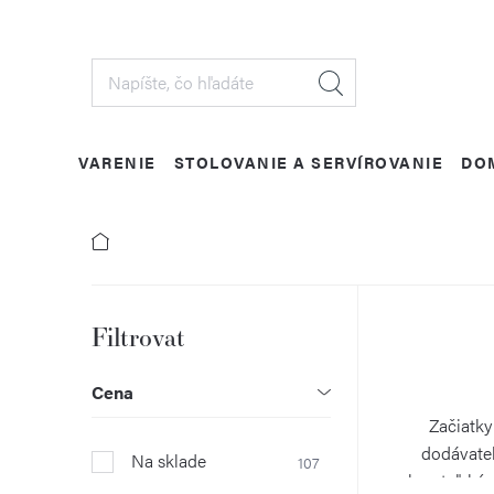
Prejsť
na
obsah
VARENIE
STOLOVANIE A SERVÍROVANIE
DO
B
o
Cena
č
Začiatky
dodávateľ
Na sklade
107
n
zberateľskýc