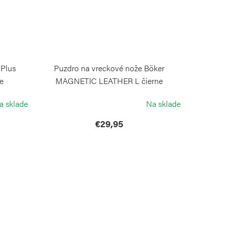
 Plus
Puzdro na vreckové nože Böker
e
MAGNETIC LEATHER L čierne
BOKER SOLINGEN
a sklade
Na sklade
€29,95