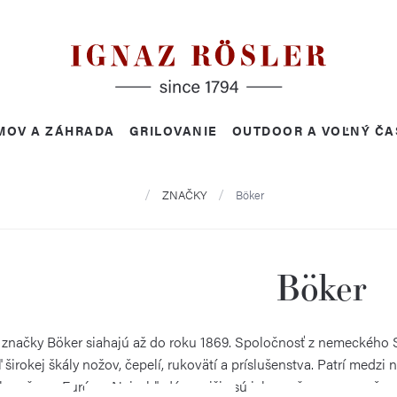
MOV A ZÁHRADA
GRILOVANIE
OUTDOOR A VOĽNÝ ČA
Domov
ZNAČKY
Böker
Böker
 značky Böker siahajú až do roku 1869. Spoločnosť z nemeckého 
 širokej škály nožov, čepelí, rukovätí a príslušenstva. Patrí medzi
h nožov v Európe. Najvyhľadávanejšie sú jeho nože s pevnou čepeľ