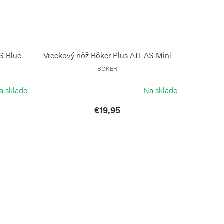
S Blue
Vreckový nôž Böker Plus ATLAS Mini
BÖKER
a sklade
Na sklade
€19,95