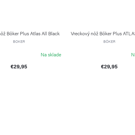
ôž Böker Plus Atlas All Black
Vreckový nôž Böker Plus ATLA
BOKER
BÖKER
Na sklade
N
€29,95
€29,95