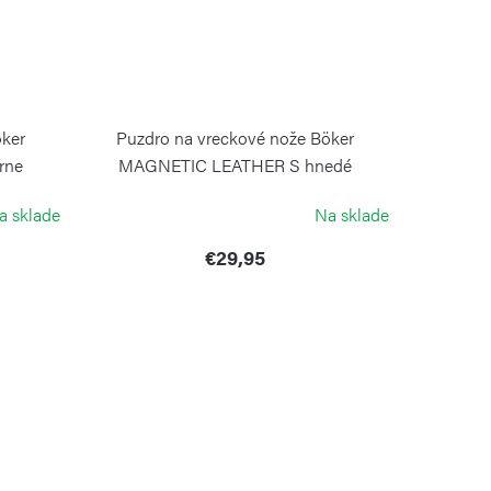
öker
Puzdro na vreckové nože Böker
rne
MAGNETIC LEATHER S hnedé
BOKER SOLINGEN
a sklade
Na sklade
€29,95