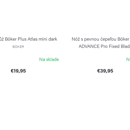
ž Böker Plus Atlas mini dark
Nôž s pevnou čepeľou Böker
ADVANCE Pro Fixed Blad
BÖKER
BÖKER
Na sklade
N
€19,95
€39,95