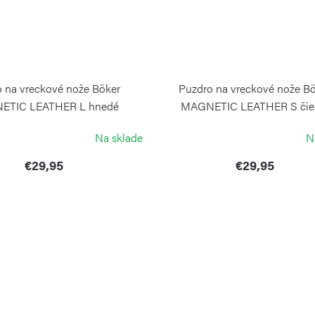
 na vreckové nože Böker
Puzdro na vreckové nože B
ETIC LEATHER L hnedé
MAGNETIC LEATHER S čie
BÖKER
BOKER SOLINGEN
Na sklade
N
€29,95
€29,95