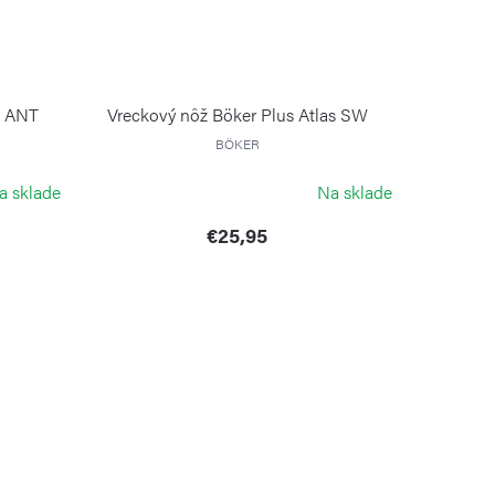
E ANT
Vreckový nôž Böker Plus Atlas SW
BÖKER
a sklade
Na sklade
€25,95