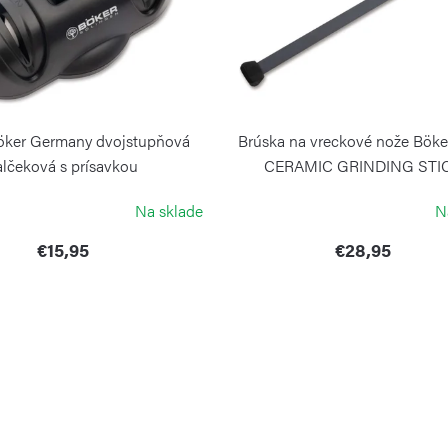
öker Germany dvojstupňová
Brúska na vreckové nože Böke
alčeková s prísavkou
CERAMIC GRINDING STI
BÖKER
BÖKER
Na sklade
N
€15,95
€28,95