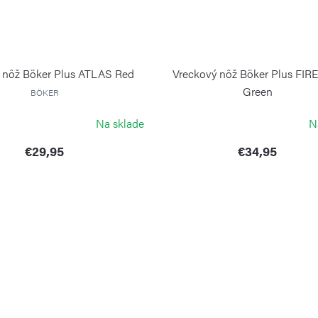
 nôž Böker Plus ATLAS Red
Vreckový nôž Böker Plus FIR
Green
BÖKER
BÖKER
Na sklade
N
€29,95
€34,95