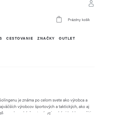
NÁKUPNÝ
Prázdny košík
KOŠÍK
S
CESTOVANIE
ZNAČKY
OUTLET
Solingenu je známa po celom svete ako výrobca a
 najväčších výrobcov športových a taktických, ako aj
ou na lovecké, športové, vojenské aj hobby využitie.