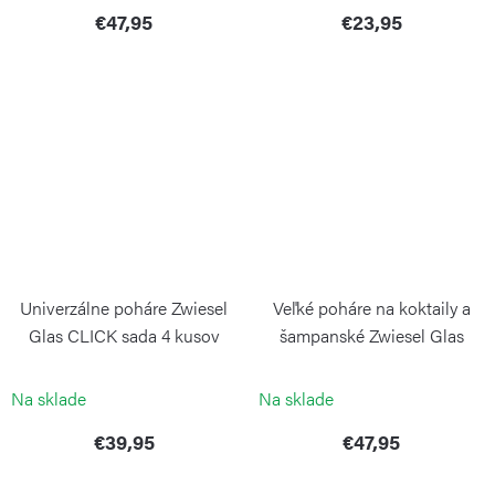
€47,95
€23,95
Univerzálne poháre Zwiesel
Veľké poháre na koktaily a
Glas CLICK sada 4 kusov
šampanské Zwiesel Glas
TONE sada 4 kusov
ZWIESEL GLAS
ZWIESEL GLAS
Na sklade
Na sklade
€39,95
€47,95