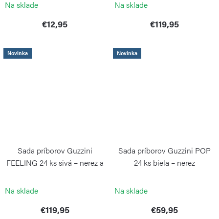
GUZZINI
Na sklade
Na sklade
€12,95
€119,95
Novinka
Novinka
Sada príborov Guzzini
Sada príborov Guzzini POP
FEELING 24 ks sivá – nerez a
24 ks biela – nerez
plast
GUZZINI
GUZZINI
Na sklade
Na sklade
€119,95
€59,95