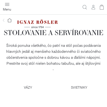
Prejsť
na
obsah
Domov
STOLOVANIE A SERVÍROVANIE
Široká ponuka všetkého, čo patrí na stôl počas podávania
hlavných jedál aj menšieho každodenného či sviatočného
občerstvenia spoločne s dobrou kávou a ďalšími nápojmi.
Prestrite svoj stôl nielen bohatou tabuľou, ale aj štýlovými
doplnkami a váš pôžitok zo stolovania bude ešte väčší.
VÁZY
SVIETNIKY