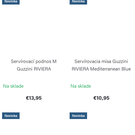
Novinka
Novinka
Servírovací podnos M
Servírovacia misa Guzzini
Guzzini RIVIERA
RIVIERA Mediterranean Blue
Mediterranean Blue
Ø 18 cm
GUZZINI
GUZZINI
Na sklade
Na sklade
€13,95
€10,95
Novinka
Novinka