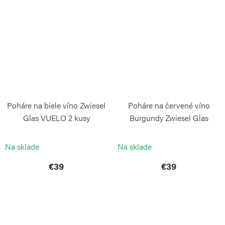
Poháre na biele víno Zwiesel
Poháre na červené víno
Glas VUELO 2 kusy
Burgundy Zwiesel Glas
VUELO 2 kusy
ZWIESEL GLAS
ZWIESEL GLAS
Na sklade
Na sklade
€39
€39