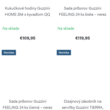
Kukučkové hodiny Guzzini
Sada príborov Guzzini
HOME žlté s kyvadlom QQ
FEELING 24 ks biela – nerez
a plast
GUZZINI
GUZZINI
Na sklade
Na sklade
€109,95
€119,95
Novinka
Novinka
Sada príborov Guzzini
Dizajnový zásobník na
FEELING 24 ks čierná – nerez
servítky Guzzini TIERRA,