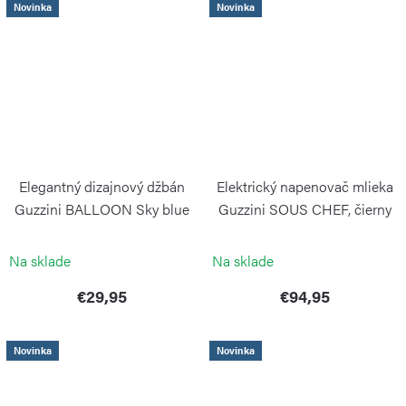
Novinka
Novinka
Elegantný dizajnový džbán
Elektrický napenovač mlieka
Guzzini BALLOON Sky blue
Guzzini SOUS CHEF, čierny
GUZZINI
GUZZINI
Na sklade
Na sklade
€29,95
€94,95
Novinka
Novinka