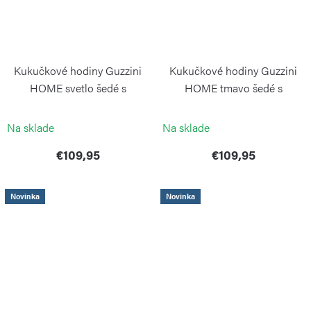
Kukučkové hodiny Guzzini
Kukučkové hodiny Guzzini
HOME svetlo šedé s
HOME tmavo šedé s
kyvadlom QQ
kyvadlom QQ
GUZZINI
GUZZINI
Na sklade
Na sklade
€109,95
€109,95
Novinka
Novinka