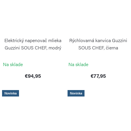
Elektrický napenovač mlieka
Rýchlovarná kanvica Guzzini
Guzzini SOUS CHEF, modrý
SOUS CHEF, čierna
GUZZINI
GUZZINI
Na sklade
Na sklade
€94,95
€77,95
Novinka
Novinka