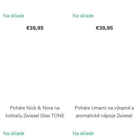
ZWIESEL GLAS
ZWIESEL GLAS
Na sklade
Na sklade
€39,95
€39,95
Poháre Nick & Nora na
Poháre Umami na výrazné a
koktaily Zwiesel Glas TONE
aromatické nápoje Zwiesel
sada 4 kusov
Glas DÉBUT sada 2 kusov
ZWIESEL GLAS
ZWIESEL GLAS
Na sklade
Na sklade