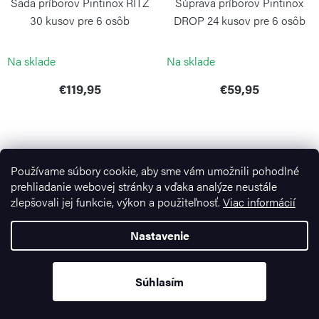
Sada príborov Pintinox RITZ
Súprava príborov Pintinox
30 kusov pre 6 osôb
DROP 24 kusov pre 6 osôb
darčekové balenie
PINTINOX
PINTINOX
Na sklade
Na sklade
€119,95
€59,95
Používame súbory cookie, aby sme vám umožnili pohodlné
prehliadanie webovej stránky a vďaka analýze neustále
zlepšovali jej funkcie, výkon a použiteľnosť.
Viac informácií
Nastavenie
Súprava príborov Pintinox
17-dielna barová sada Show
Súhlasím
DROP CARBON 24 ks pre 6
od Schott Zwiesel
osôb
ZWIESEL GLAS