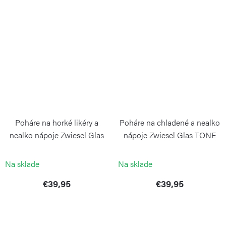
Poháre na horké likéry a
Poháre na chladené a nealko
nealko nápoje Zwiesel Glas
nápoje Zwiesel Glas TONE
TONE sada 4 kusov
sada 4 kusov
ZWIESEL GLAS
ZWIESEL GLAS
Na sklade
Na sklade
€39,95
€39,95