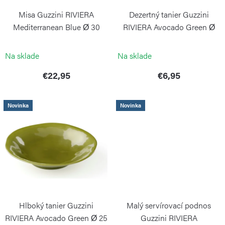
r
k
Misa Guzzini RIVIERA
Dezertný tanier Guzzini
o
t
Mediterranean Blue Ø 30
RIVIERA Avocado Green Ø
d
21,5 cm
o
GUZZINI
GUZZINI
u
Na sklade
Na sklade
v
k
€22,95
€6,95
t
o
Novinka
Novinka
v
Hlboký tanier Guzzini
Malý servírovací podnos
RIVIERA Avocado Green Ø 25
Guzzini RIVIERA