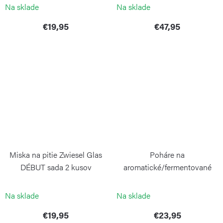
GUZZINI
ZWIESEL GLAS
Na sklade
Na sklade
€19,95
€47,95
Miska na pitie Zwiesel Glas
Poháre na
DÉBUT sada 2 kusov
aromatické/fermentované
nápoje Zwiesel Glas DÉBUT
ZWIESEL GLAS
sada 2 kusov
Na sklade
Na sklade
ZWIESEL GLAS
€19,95
€23,95