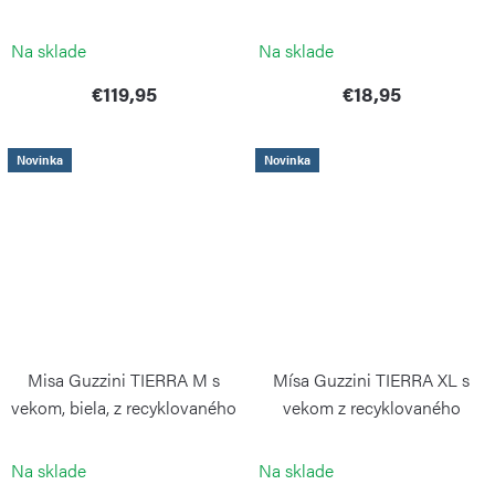
a plast
bielý
GUZZINI
GUZZINI
Na sklade
Na sklade
€119,95
€18,95
Novinka
Novinka
Misa Guzzini TIERRA M s
Mísa Guzzini TIERRA XL s
vekom, biela, z recyklovaného
vekom z recyklovaného
plastu
plastu, biela
GUZZINI
GUZZINI
Na sklade
Na sklade