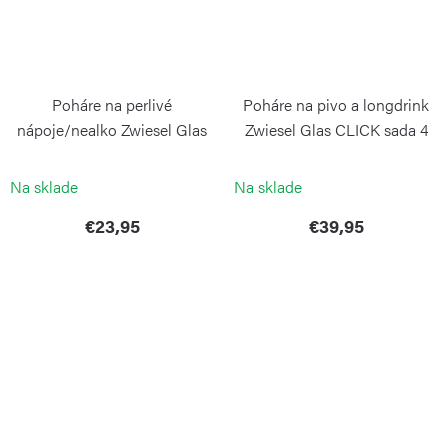
Poháre na perlivé
Poháre na pivo a longdrink
nápoje/nealko Zwiesel Glas
Zwiesel Glas CLICK sada 4
DÉBUT sada 2 kusov
kusov
ZWIESEL GLAS
ZWIESEL GLAS
Na sklade
Na sklade
€23,95
€39,95