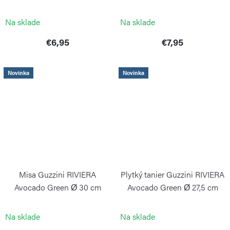
cm
Mediterranean Blue
GUZZINI
GUZZINI
Na sklade
Na sklade
€6,95
€7,95
Novinka
Novinka
Misa Guzzini RIVIERA
Plytký tanier Guzzini RIVIERA
Avocado Green Ø 30 cm
Avocado Green Ø 27,5 cm
GUZZINI
GUZZINI
Na sklade
Na sklade