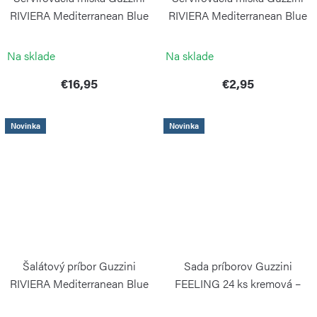
RIVIERA Mediterranean Blue
RIVIERA Mediterranean Blue
Ø 22,5
Ø 8,5 cm
GUZZINI
GUZZINI
Na sklade
Na sklade
€16,95
€2,95
Novinka
Novinka
Šalátový príbor Guzzini
Sada príborov Guzzini
RIVIERA Mediterranean Blue
FEELING 24 ks kremová –
nerez a plast
GUZZINI