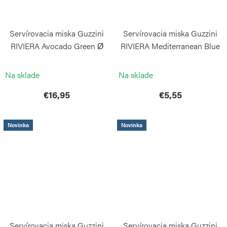
Servírovacia miska Guzzini
Servírovacia miska Guzzini
RIVIERA Avocado Green Ø
RIVIERA Mediterranean Blue
22,5 cm
Ø 12,5 cm
GUZZINI
GUZZINI
Na sklade
Na sklade
€16,95
€5,55
Novinka
Novinka
Servírovacia miska Guzzini
Servírovacia miska Guzzini