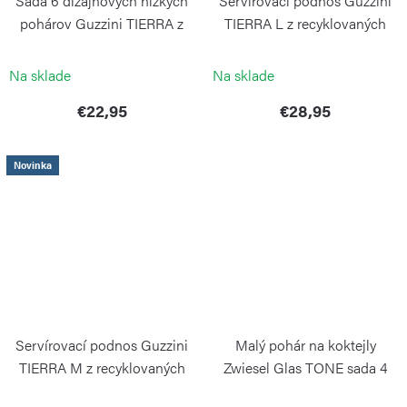
Sada 6 dizajnových nízkych
Servírovací podnos Guzzini
pohárov Guzzini TIERRA z
TIERRA L z recyklovaných
recyklovaných PET fliaš
PET fliaš, bielý
GUZZINI
GUZZINI
Na sklade
Na sklade
€22,95
€28,95
Novinka
Servírovací podnos Guzzini
Malý pohár na koktejly
TIERRA M z recyklovaných
Zwiesel Glas TONE sada 4
PET fliaš, bielý
kusů