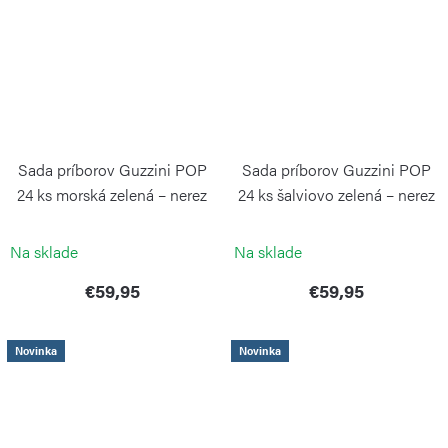
Sada príborov Guzzini POP
Sada príborov Guzzini POP
24 ks morská zelená – nerez
24 ks šalviovo zelená – nerez
GUZZINI
GUZZINI
Na sklade
Na sklade
€59,95
€59,95
Novinka
Novinka