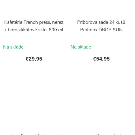
Kafetéria French press, nerez
Priborova sada 24 kusů
/ borosilikátové sklo, 600 ml
Pintinox DROP SUN
WEIS
PINTINOX
Na sklade
Na sklade
€29,95
€54,95