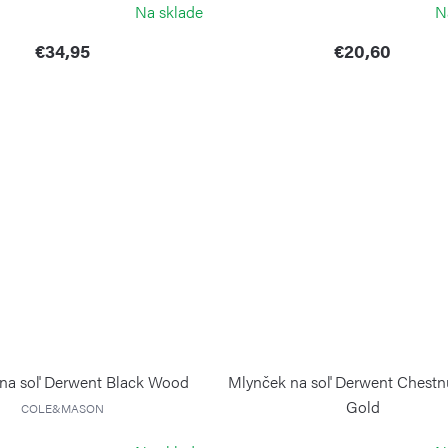
Na sklade
N
€34,95
€20,60
na soľ Derwent Black Wood
Mlynček na soľ Derwent Chestn
Gold
COLE&MASON
COLE&MASON