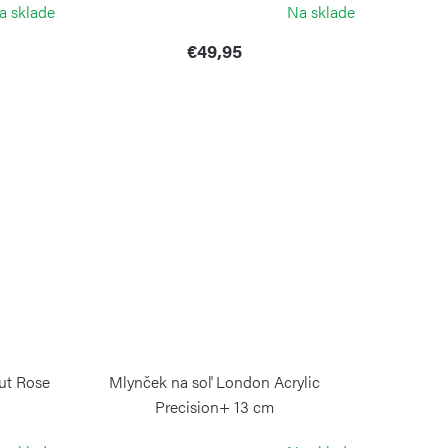
a sklade
Na sklade
€49,95
ut Rose
Mlynček na soľ London Acrylic
Precision+ 13 cm
COLE&MASON