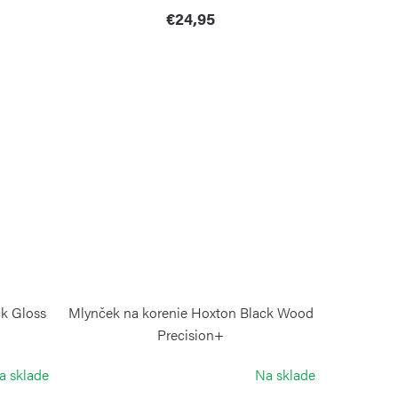
€24,95
ck Gloss
Mlynček na korenie Hoxton Black Wood
Precision+
COLE&MASON
a sklade
Na sklade