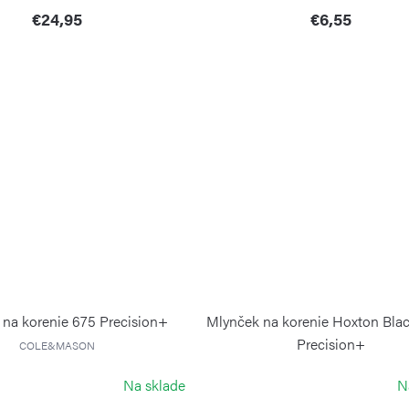
€24,95
€6,55
 na korenie 675 Precision+
Mlynček na korenie Hoxton Bla
Precision+
COLE&MASON
COLE&MASON
Na sklade
N