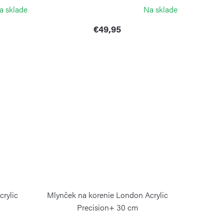
COLE&MASON
a sklade
Na sklade
€49,95
rylic
Mlynček na korenie London Acrylic
Precision+ 30 cm
COLE&MASON