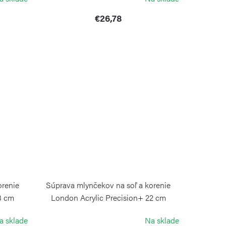
€26,78
orenie
Súprava mlynčekov na soľ a korenie
8 cm
London Acrylic Precision+ 22 cm
COLE&MASON
a sklade
Na sklade