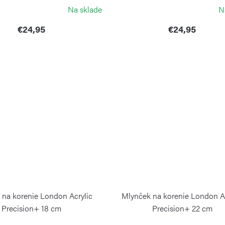
COLE & MASON
COLE & MASON
Na sklade
N
€24,95
€24,95
 na korenie London Acrylic
Mlynček na korenie London Ac
Precision+ 18 cm
Precision+ 22 cm
COLE&MASON
COLE&MASON