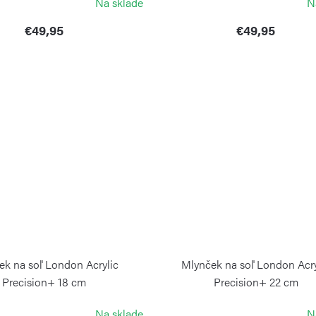
Na sklade
N
€49,95
€49,95
ek na soľ London Acrylic
Mlynček na soľ London Acry
Precision+ 18 cm
Precision+ 22 cm
COLE&MASON
COLE&MASON
Na sklade
N