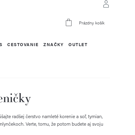
NÁKUPNÝ
Prázdny košík
KOŠÍK
S
CESTOVANIE
ZNAČKY
OUTLET
eničky
úšajte radšej čerstvo namleté korenie a soľ, tymian,
mlynčekoch. Verte, tomu, že potom budete aj svoju