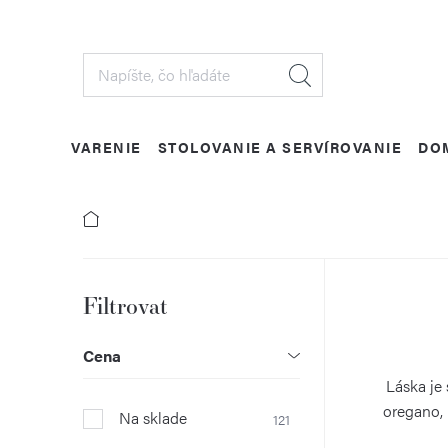
Prejsť
na
obsah
VARENIE
STOLOVANIE A SERVÍROVANIE
DO
B
o
Cena
č
Láska je 
oregano, 
Na sklade
121
n