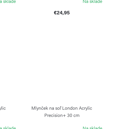
a sklade
Na sklade
€24,95
lic
Mlynček na soľ London Acrylic
Precision+ 30 cm
COLE&MASON
a sklade
Na sklade