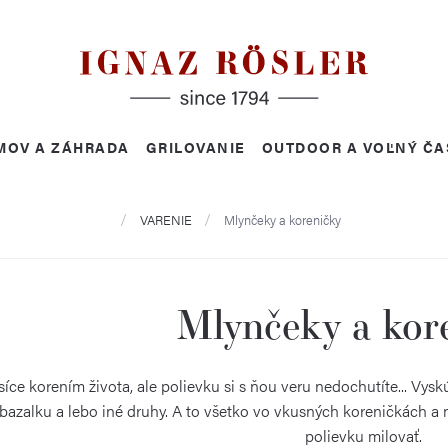
MOV A ZÁHRADA
GRILOVANIE
OUTDOOR A VOĽNÝ ČA
Domov
VARENIE
Mlynčeky a koreničky
Mlynčeky a kor
síce korením života, ale polievku si s ňou veru nedochutíte... Vysk
bazalku a lebo iné druhy. A to všetko vo vkusných koreničkách a 
polievku milovať.