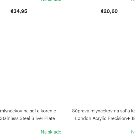
€34,95
€20,60
mlynčekov na soľ a korenie
Súprava mlynčekov na soľ a k
tainless Steel Silver Plate
London Acrylic Precision+ 1
Precision+
COLE&MASON
Na sklade
N
COLE&MASON