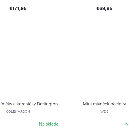
€171,95
€69,95
ľničky a koreničky Darlington
Mini mlynček oceľový
COLE&MASON
WEIS
Na sklade
N