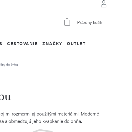
NÁKUPNÝ
Prázdny košík
KOŠÍK
S
CESTOVANIE
ZNAČKY
OUTLET
šty do krbu
bu
 svojimi rozmermi aj použitými materiálmi. Moderné
sa a obmedzujú jeho kvapkanie do ohňa.