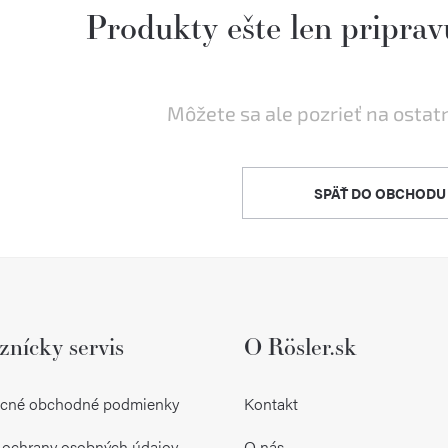
Produkty ešte len priprav
Môžete sa ale pozrieť na ostat
SPÄŤ DO OBCHODU
znícky servis
O Rösler.sk
cné obchodné podmienky
Kontakt
 ochrany osobných údajov
O nás