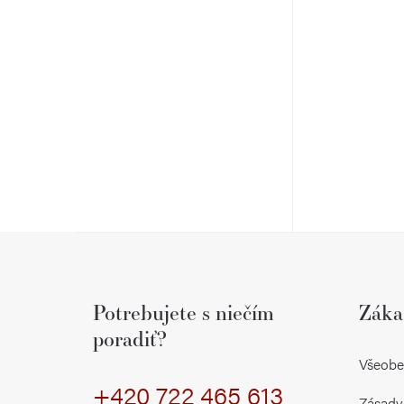
ý
p
a
n
e
l
Z
á
Potrebujete s niečím
Záka
p
poradiť?
ä
Všeobe
+420 722 465 613
t
Zásady