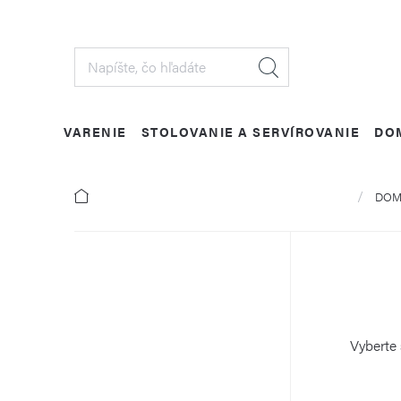
Prejsť
na
obsah
VARENIE
STOLOVANIE A SERVÍROVANIE
DO
Domov
DOM
B
o
č
Vyberte 
n