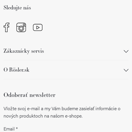
i
e
Sledujte nás
e
p
r
v
k
y
Zákaznícky servis
v
ý
p
O Rösler.sk
i
s
u
Odoberať newsletter
Vložte svoj e-mail a my Vám budeme zasielať informácie o
nových produktoch na našom e-shope.
Email