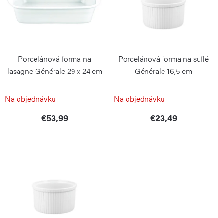
i
o
s
d
p
u
r
k
Porcelánová forma na
Porcelánová forma na suflé
o
t
lasagne Générale 29 x 24 cm
Générale 16,5 cm
d
o
PILLIVUYT
PILLIVUYT
u
Na objednávku
Na objednávku
v
k
€53,99
€23,49
t
o
v