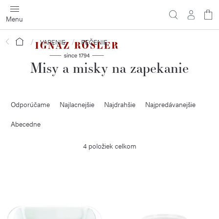
Prejsť
na
obsah
Domov
VARENIE
PEČENIE
Misy a misky na zapekanie
R
Odporúčame
Najlacnejšie
Najdrahšie
Najpredávanejšie
a
d
Abecedne
e
4
položiek celkom
n
i
V
e
ý
p
p
r