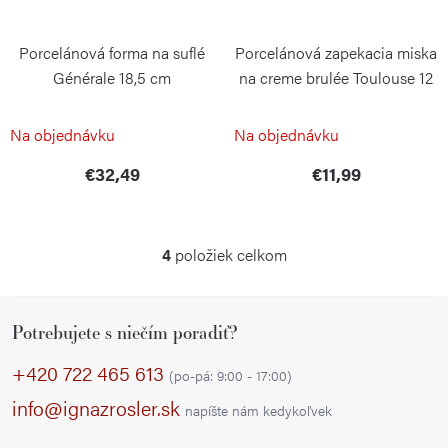
Porcelánová forma na suflé
Porcelánová zapekacia miska
Générale 18,5 cm
na creme brulée Toulouse 12
cm
PILLIVUYT
PILLIVUYT
Na objednávku
Na objednávku
€32,49
€11,99
4
položiek celkom
O
v
Z
l
Potrebujete s niečím poradiť?
á
á
p
d
+420 722 465 613
(po-pá: 9:00 - 17:00)
a
ä
info@ignazrosler.sk
napíšte nám kedykoľvek
c
t
i