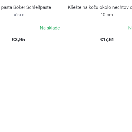
 pasta Böker Schleifpaste
Kliešte na kožu okolo nechtov 
10 cm
BÖKER
ALPEN
Na sklade
N
€3,95
€17,61