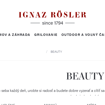
MOV A ZÁHRADA
GRILOVANIE
OUTDOOR A VOĽNÝ ČA
Domov
BEAUTY
BEAUTY
o seba každý deň, urobte si radosť a budete dobre vyzerať a cítiť s
bude jednoduché.
HOLENIE
MANIKÚRA
MÓDA