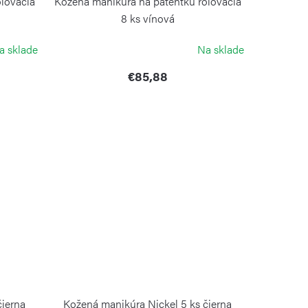
lovacia
Kožená manikúra na patentku rolovacia
8 ks vínová
ALPEN
a sklade
Na sklade
€85,88
čierna
Kožená manikúra Nickel 5 ks čierna