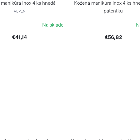
manikúra Inox 4 ks hnedá
Kožená manikúra Inox 4 ks hn
patentku
ALPEN
ALPEN
Na sklade
N
€41,14
€56,82