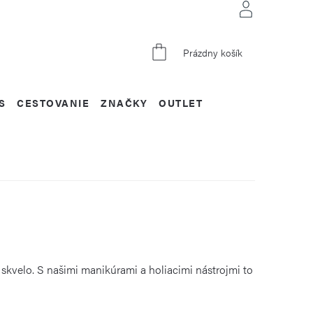
NÁKUPNÝ
Prázdny košík
KOŠÍK
S
CESTOVANIE
ZNAČKY
OUTLET
a skvelo. S našimi manikúrami a holiacimi nástrojmi to