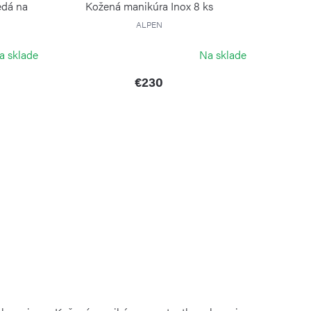
edá na
Kožená manikúra Inox 8 ks
ALPEN
a sklade
Na sklade
€230