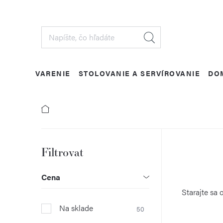
Prejsť
na
obsah
VARENIE
STOLOVANIE A SERVÍROVANIE
DO
B
o
Cena
č
Starajte sa 
Na sklade
50
n