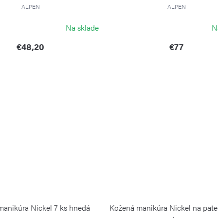
ALPEN
ALPEN
Na sklade
N
€48,20
€77
anikúra Nickel 7 ks hnedá
Kožená manikúra Nickel na pat