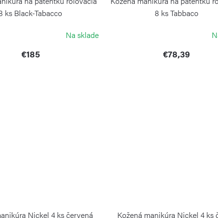
nikúra na patentku rolovacia
Kožená manikúra na patentku ro
8 ks Black-Tabacco
8 ks Tabbaco
ALPEN
ALPEN
Na sklade
N
€185
€78,39
anikúra Nickel 4 ks červená
Kožená manikúra Nickel 4 ks 