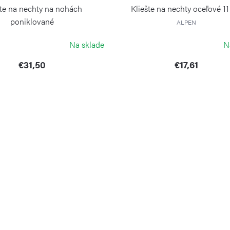
šte na nechty na nohách
Kliešte na nechty oceľové 1
poniklované
ALPEN
ALPEN
Na sklade
N
€31,50
€17,61