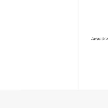
v
Závesné p
Z
á