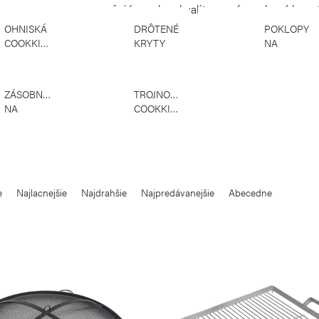
sa vyznačujú vysokou kvalitou a sú vyrobené len z 
OHNISKÁ
DRÔTENÉ
POKLOPY
COOKKING
KRYTY
NA
COOKKING
OHNISKÁ
COOKKING
ZÁSOBNÍKY
TROJNOŽKY
NA
COOKKING
DREVO
COOKKING
e
Najlacnejšie
Najdrahšie
Najpredávanejšie
Abecedne