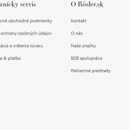
znícky servis
O Rösler.sk
á
d
cné obchodné podmienky
Kontakt
a
 ochrany osobných údajov
O nás
c
i
cia a vrátenie tovaru
Naše značky
e
a & platba
B2B spolupráca
p
Reklamné predmety
r
v
k
y
v