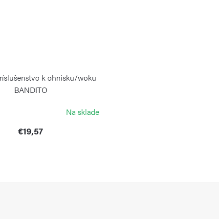
ríslušenstvo k ohnisku/woku
BANDITO
COOKKING
Na sklade
€19,57
O
v
l