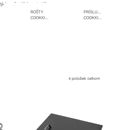
tých najlepších materiálov.
ROŠTY
PRÍSLUŠENSTVO
COOKKING
COOKKING
4
položiek celkom