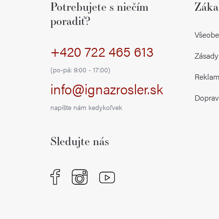
Potrebujete s niečím
Záka
p
poradiť?
ä
Všeobe
+420 722 465 613
t
Zásady
i
(po-pá: 9:00 - 17:00)
Reklamá
info@ignazrosler.sk
e
Doprav
napíšte nám kedykoľvek
Sledujte nás