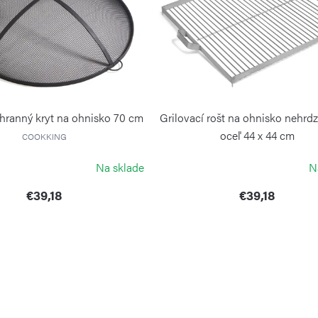
hranný kryt na ohnisko 70 cm
Grilovací rošt na ohnisko nehrd
oceľ 44 x 44 cm
COOKKING
COOKKING
Na sklade
N
€39,18
€39,18