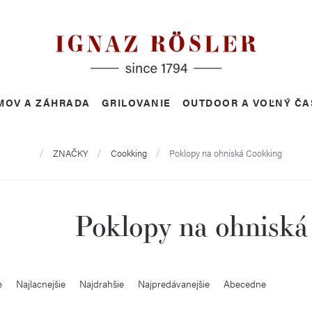
MOV A ZÁHRADA
GRILOVANIE
OUTDOOR A VOĽNÝ ČA
Domov
ZNAČKY
Cookking
Poklopy na ohniská Cookking
Poklopy na ohniská
e
Najlacnejšie
Najdrahšie
Najpredávanejšie
Abecedne