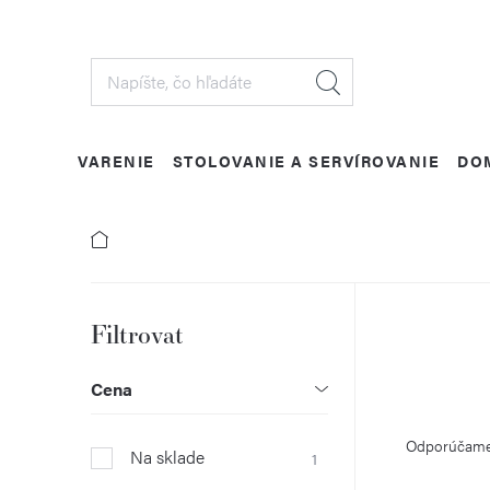
Prejsť
na
obsah
VARENIE
STOLOVANIE A SERVÍROVANIE
DO
B
o
Cena
R
č
Odporúčam
Na sklade
1
a
n