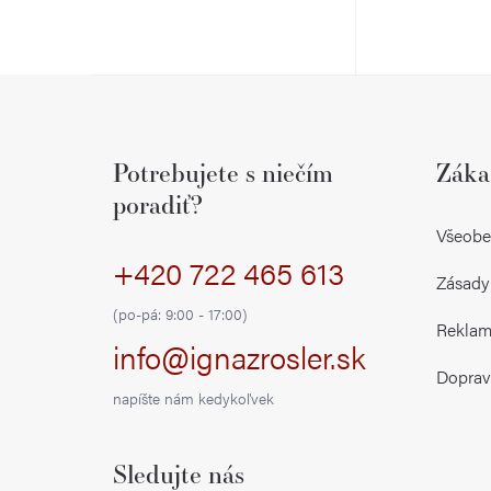
k
k
t
t
o
Z
o
v
á
v
Potrebujete s niečím
Záka
p
poradiť?
ä
Všeobe
+420 722 465 613
t
Zásady
i
(po-pá: 9:00 - 17:00)
Reklamá
info@ignazrosler.sk
e
Doprav
napíšte nám kedykoľvek
Sledujte nás