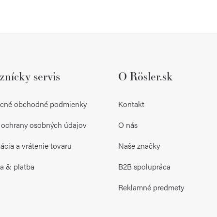
O
v
l
znícky servis
O Rösler.sk
á
d
cné obchodné podmienky
Kontakt
a
 ochrany osobných údajov
O nás
c
i
cia a vrátenie tovaru
Naše značky
e
a & platba
B2B spolupráca
p
Reklamné predmety
r