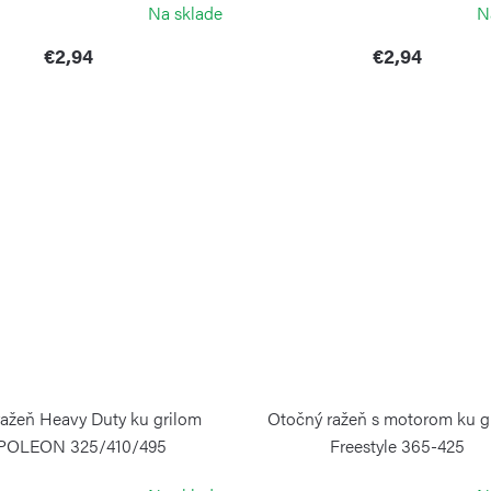
Na sklade
N
€2,94
€2,94
ražeň Heavy Duty ku grilom
Otočný ražeň s motorom ku g
POLEON 325/410/495
Freestyle 365-425
NAPOLEON
NAPOLEON