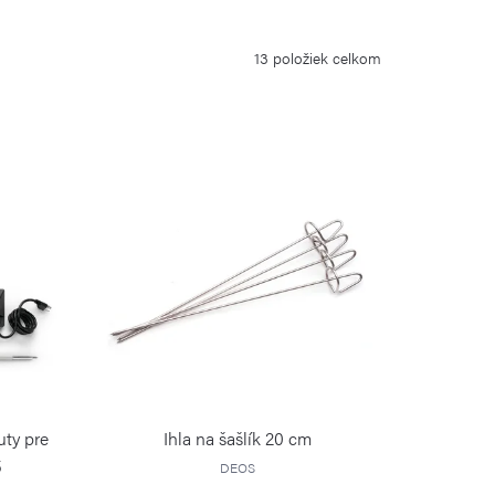
13
položiek celkom
uty pre
Ihla na šašlík 20 cm
5
DEOS