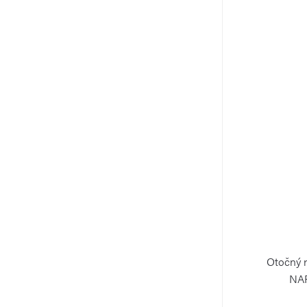
Otočný 
NA