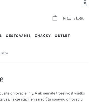
NÁKUPNÝ
Prázdny košík
KOŠÍK
S
CESTOVANIE
ZNAČKY
OUTLET
a ražne
e
žite grilovacie ihly. A ak nemáte trpezlivosť všetko
 vás. Takže stačí len zaradiť tú správnu grilovaciu