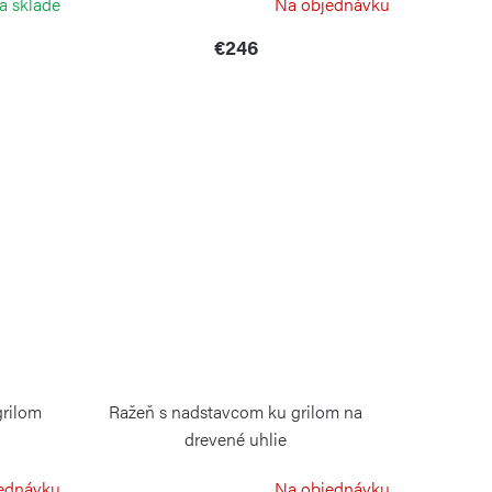
a sklade
Na objednávku
€246
grilom
Ražeň s nadstavcom ku grilom na
drevené uhlie
NAPOLEON
ednávku
Na objednávku