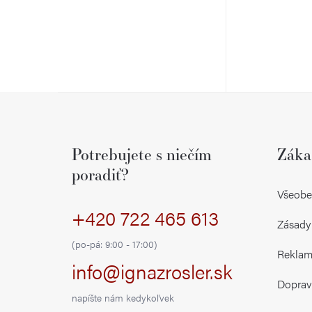
Z
á
Potrebujete s niečím
Záka
p
poradiť?
ä
Všeobe
+420 722 465 613
t
Zásady
i
(po-pá: 9:00 - 17:00)
Reklamá
info@ignazrosler.sk
e
Doprav
napíšte nám kedykoľvek