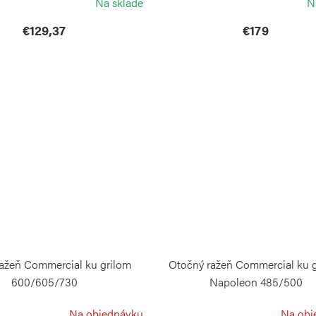
Na sklade
N
€129,37
€179
ažeň Commercial ku grilom
Otočný ražeň Commercial ku 
600/605/730
Napoleon 485/500
NAPOLEON
NAPOLEON
Na objednávku
Na obj