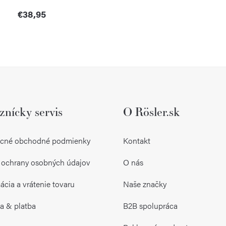
€38,95
O
v
l
znícky servis
O Rösler.sk
á
d
cné obchodné podmienky
Kontakt
a
 ochrany osobných údajov
O nás
c
i
cia a vrátenie tovaru
Naše značky
e
a & platba
B2B spolupráca
p