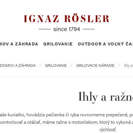
MOV A ZÁHRADA
GRILOVANIE
OUTDOOR A VOĽNÝ ČA
v
DOMOV A ZÁHRADA
GRILOVANIE
GRILOVACIE NÁRADIE
Ihly 
Ihly a ražn
aše kuriatko, hovädzia pečienka či ryba rovnomerne prepečené, pou
kontrolovať a otáčať, máme ražne s motorčekom, ktorý to vykoná za
rýchlosť.