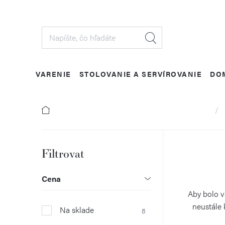
Prejsť
na
obsah
VARENIE
STOLOVANIE A SERVÍROVANIE
DO
Domo
B
o
Cena
č
Aby bolo v
neustále 
Na sklade
8
n