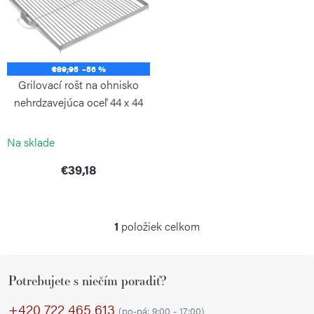
i
o
s
d
p
u
€89,95
–56 %
r
k
Grilovací rošt na ohnisko
o
t
nehrdzavejúca oceľ 44 x 44
d
cm
o
COOKKING
u
Na sklade
v
k
€39,18
t
o
1
položiek celkom
v
O
v
Z
l
Potrebujete s niečím poradiť?
á
á
p
d
+420 722 465 613
(po-pá: 9:00 - 17:00)