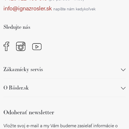
a
ä
info@ignazrosler.sk
napíšte nám kedykoľvek
c
t
i
i
e
Sledujte nás
e
p
r
v
k
y
Zákaznícky servis
v
ý
p
O Rösler.sk
i
s
u
Odoberať newsletter
Vložte svoj e-mail a my Vám budeme zasielať informácie o