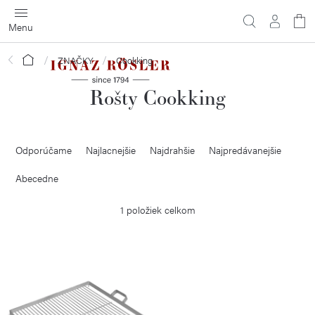
Prejsť
na
obsah
Domov
ZNAČKY
Cookking
Rošty Cookking
R
Odporúčame
Najlacnejšie
Najdrahšie
Najpredávanejšie
a
d
Abecedne
e
1
položiek celkom
n
i
V
e
ý
p
p
r