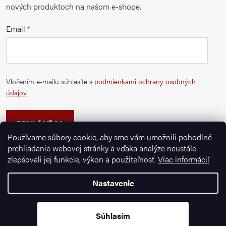
nových produktoch na našom e-shope.
Email
Vložením e-mailu súhlasíte s
podmienkami ochrany osobných
údajov
PRIHLÁSIŤ SA
Používame súbory cookie, aby sme vám umožnili pohodlné
prehliadanie webovej stránky a vďaka analýze neustále
zlepšovali jej funkcie, výkon a použiteľnosť.
Viac informácií
Nastavenie
Copyright 2026
Ignazrosler.sk
. Všetky práva vyhradené.
Súhlasím
Vytvoril Shoptet Premium