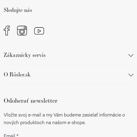
i
Sledujte nás
e
Zákaznícky servis
O Rösler.sk
Odoberať newsletter
Vložte svoj e-mail a my Vám budeme zasielať informácie o
nových produktoch na našom e-shope.
Email