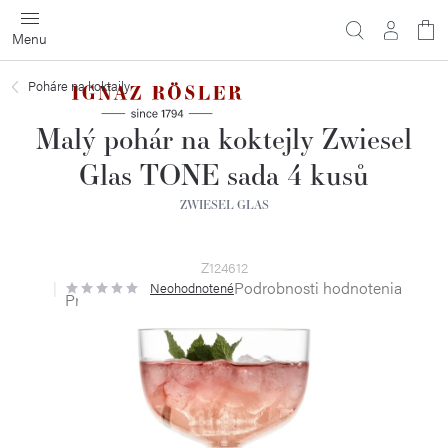
Prejsť
na
obsah
Poháre na koktaily
Malý pohár na koktejly Zwiesel
Glas TONE sada 4 kusů
ZWIESEL GLAS
Z124612
Podrobnosti hodnotenia
Neohodnotené
Priemerné
hodnotenie
produktu
je
0,0
z
5
hviezdičiek.