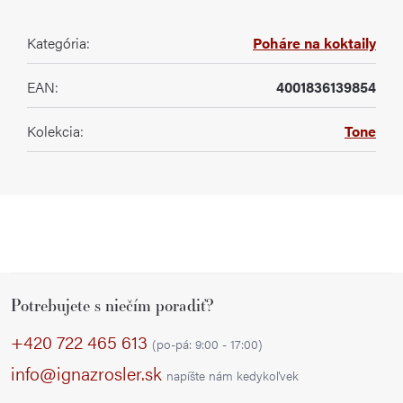
Kategória
:
Poháre na koktaily
EAN
:
4001836139854
Kolekcia
:
Tone
Z
Potrebujete s niečím poradiť?
á
p
+420 722 465 613
(po-pá: 9:00 - 17:00)
ä
info@ignazrosler.sk
napíšte nám kedykoľvek
t