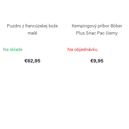
Puzdro z francúzskej kože
Kempingový príbor Böker
malé
Plus Snac Pac čierny
BÖKER MANUFAKTUR
BÖKER
Na sklade
Na objednávku
€62,95
€9,95