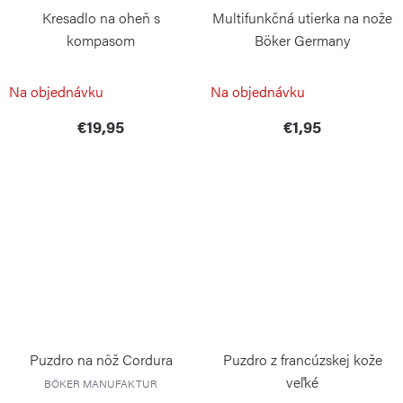
Kresadlo na oheň s
Multifunkčná utierka na nože
kompasom
Böker Germany
BÖKER PLUS
BÖKER
Na objednávku
Na objednávku
€19,95
€1,95
Puzdro na nôž Cordura
Puzdro z francúzskej kože
veľké
BÖKER MANUFAKTUR