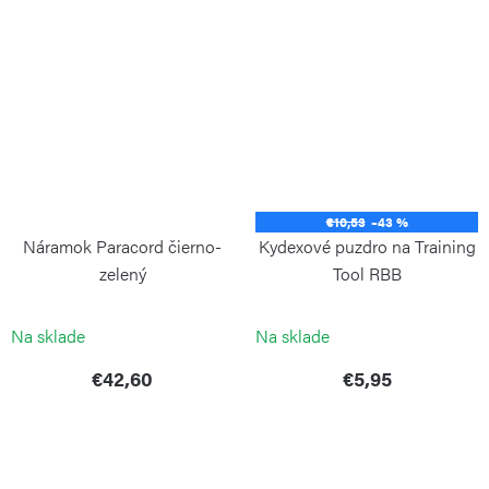
€10,53
–43 %
Náramok Paracord čierno-
Kydexové puzdro na Training
zelený
Tool RBB
WILSON TACTICAL
BÖKER PLUS
Na sklade
Na sklade
€42,60
€5,95