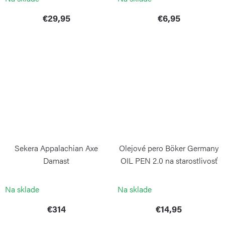
€29,95
€6,95
Sekera Appalachian Axe
Olejové pero Böker Germany
Damast
OIL PEN 2.0 na starostlivosť
o vreckové nože
BÖKER
BÖKER SOLINGEN
Na sklade
Na sklade
€314
€14,95