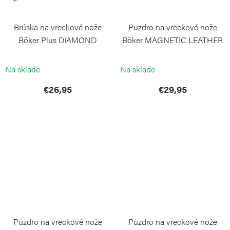
Brúska na vreckové nože
Puzdro na vreckové nože
Böker Plus DIAMOND
Böker MAGNETIC LEATHER
GRINDING STICK
L čierne
BÖKER
BOKER SOLINGEN
Na sklade
Na sklade
€26,95
€29,95
Puzdro na vreckové nože
Puzdro na vreckové nože