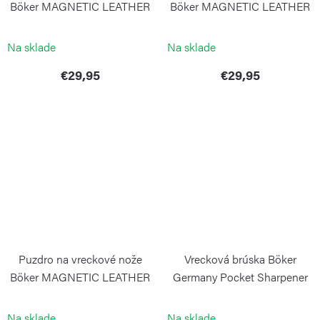
Böker MAGNETIC LEATHER
Böker MAGNETIC LEATHER
L hnedé
S čierne
BÖKER
BOKER SOLINGEN
Na sklade
Na sklade
€29,95
€29,95
Puzdro na vreckové nože
Vrecková brúska Böker
Böker MAGNETIC LEATHER
Germany Pocket Sharpener
S hnedé
BÖKER
BOKER SOLINGEN
Na sklade
Na sklade