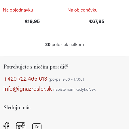
BÖKER MANUFAKTUR
Na objednávku
Na objednávku
€19,95
€67,95
20
položiek celkom
O
v
Z
l
Potrebujete s niečím poradiť?
á
á
p
d
+420 722 465 613
(po-pá: 9:00 - 17:00)
a
ä
info@ignazrosler.sk
napíšte nám kedykoľvek
c
t
i
i
e
Sledujte nás
e
p
r