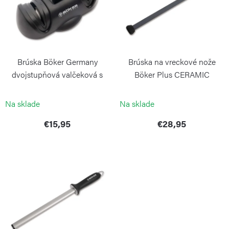
i
o
s
d
p
u
r
k
Brúska Böker Germany
Brúska na vreckové nože
o
t
dvojstupňová valčeková s
Böker Plus CERAMIC
d
prísavkou
GRINDING STICK
o
BÖKER
BÖKER
u
Na sklade
Na sklade
v
k
€15,95
€28,95
t
o
v