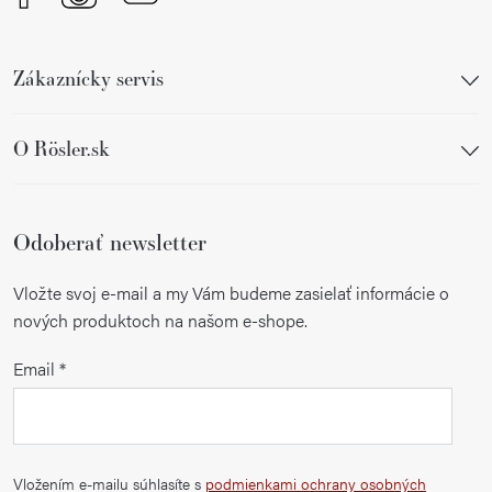
v
k
y
Zákaznícky servis
v
ý
p
O Rösler.sk
i
s
u
Odoberať newsletter
Vložte svoj e-mail a my Vám budeme zasielať informácie o
nových produktoch na našom e-shope.
Email
Vložením e-mailu súhlasíte s
podmienkami ochrany osobných