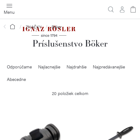
Prejsť
na
obsah
Domov
ZNAČKY
Böker
Príslušenstvo Böker
R
Odporúčame
Najlacnejšie
Najdrahšie
Najpredávanejšie
a
d
Abecedne
e
20
položiek celkom
n
i
V
e
ý
p
p
r