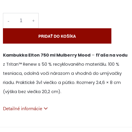
cena:
PRIDAŤ DO KOŠÍKA
Kambukka Elton 750 ml Mulberry Mood
–
fľaša na vodu
z Tritan™ Renew s 50 % recyklovaného materiálu. 100 %
tesniaca, odolná voči nárazom a vhodná do umývačky
riadu. Praktické 3v1 viečko a pútko. Rozmery 24,6 × 8 cm
(výška bez viečka 20,2 cm).
Detailné informácie