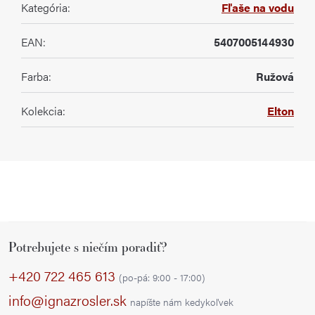
Kategória
:
Fľaše na vodu
EAN
:
5407005144930
Farba
:
Ružová
Kolekcia
:
Elton
Z
Potrebujete s niečím poradiť?
á
p
+420 722 465 613
(po-pá: 9:00 - 17:00)
ä
info@ignazrosler.sk
napíšte nám kedykoľvek