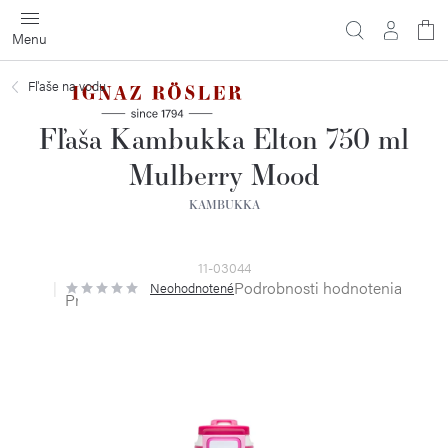
Prejsť
na
obsah
Fľaše na vodu
Fľaša Kambukka Elton 750 ml
Mulberry Mood
KAMBUKKA
11-03044
Podrobnosti hodnotenia
Neohodnotené
Priemerné
hodnotenie
produktu
je
0,0
z
5
hviezdičiek.