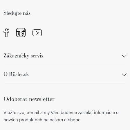
t
i
Sledujte nás
e
Zákaznícky servis
O Rösler.sk
Odoberať newsletter
Vložte svoj e-mail a my Vám budeme zasielať informácie o
nových produktoch na našom e-shope.