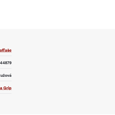
ofľaše
144879
užová
a Grip