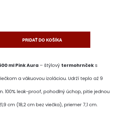
PRIDAŤ DO KOŠÍKA
00 ml Pink Aura
– štýlový
termohrnček
s
ečkom a vákuovou izoláciou. Udrží teplo až 9
ín. 100% leak-proof, pohodlný úchop, pitie jednou
1,9 cm (18,2 cm bez viečka), priemer 7,1 cm.