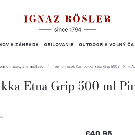
MOV A ZÁHRADA
GRILOVANIE
OUTDOOR A VOĽNÝ ČA
ermohrnčeky a termofľaše
Termohrnček Kambukka Etna Grip 500 ml Pink A
ka Etna Grip 500 ml Pi
ia
€40,95