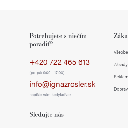
Z
á
Potrebujete s niečím
Záka
p
poradiť?
ä
Všeobe
+420 722 465 613
t
Zásady
i
(po-pá: 9:00 - 17:00)
Reklamá
info@ignazrosler.sk
e
Doprav
napíšte nám kedykoľvek
Sledujte nás