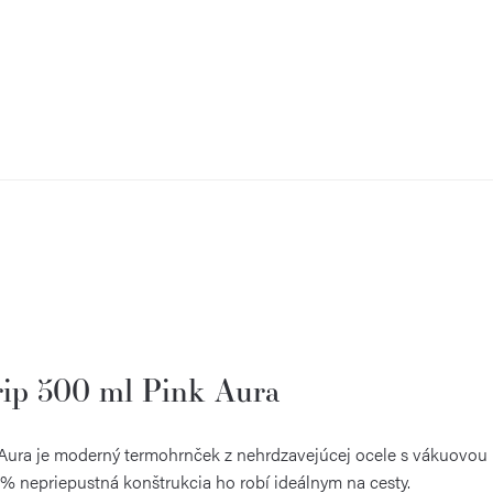
ip 500 ml Pink Aura
ura je moderný termohrnček z nehrdzavejúcej ocele s vákuovou iz
0% nepriepustná konštrukcia ho robí ideálnym na cesty.