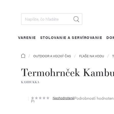
Prejsť
na
obsah
VARENIE
STOLOVANIE A SERVÍROVANIE
DO
Domov
OUTDOOR A VOĽNÝ ČAS
FĽAŠE NA VODU
T
Termohrnček Kambuk
KAMBUKKA
Podrobnosti hodnoten
Neohodnotené
Priemerné
hodnotenie
produktu
je
0,0