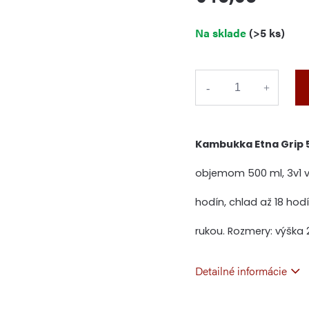
Jednotková
Na sklade
(>5 ks)
cena:
Kambukka Etna Grip 5
objemom 500 ml, 3v1 vi
hodín, chlad až 18 hod
rukou. Rozmery: výška 2
Detailné informácie