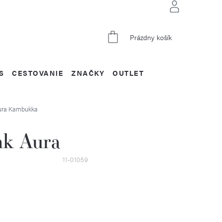
NÁKUPNÝ
Prázdny košík
KOŠÍK
S
CESTOVANIE
ZNAČKY
OUTLET
ura
Kambukka
nk Aura
11-01059