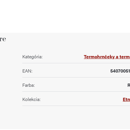
re
Kategória
:
Termohrnčeky a term
EAN
:
5407005
Farba
:
R
Kolekcia
:
Etn