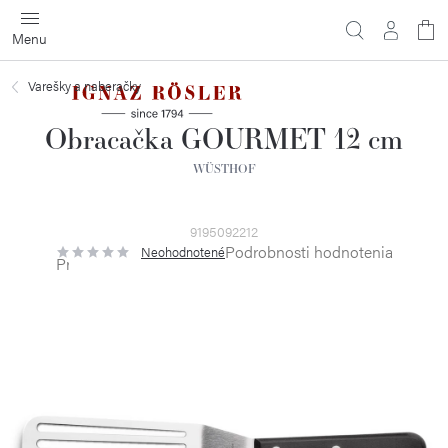
Prejsť
na
obsah
Varešky a naberačky
Obracačka GOURMET 12 cm
WÜSTHOF
9195092212
Podrobnosti hodnotenia
Neohodnotené
Priemerné
hodnotenie
produktu
je
0,0
z
5
hviezdičiek.