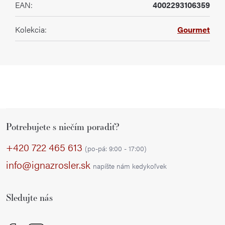
EAN
:
4002293106359
Kolekcia
:
Gourmet
Z
Potrebujete s niečím poradiť?
á
p
+420 722 465 613
(po-pá: 9:00 - 17:00)
ä
info@ignazrosler.sk
napíšte nám kedykoľvek
t
i
Sledujte nás
e