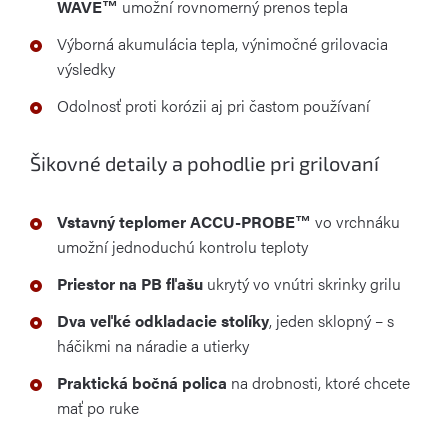
WAVE™
umožní rovnomerný prenos tepla
Výborná akumulácia tepla, výnimočné grilovacia
výsledky
Odolnosť proti korózii aj pri častom používaní
Šikovné detaily a pohodlie pri grilovaní
Vstavný teplomer ACCU-PROBE™
vo vrchnáku
umožní jednoduchú kontrolu teploty
Priestor na PB fľašu
ukrytý vo vnútri skrinky grilu
Dva veľké odkladacie stolíky
, jeden sklopný – s
háčikmi na náradie a utierky
Praktická bočná polica
na drobnosti, ktoré chcete
mať po ruke