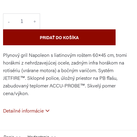
cena:
PRIDAŤ DO KOŠÍKA
Plynový gril Napoleon s liatinovým roštem 60×45 cm, tromi
horákmi z nehrdzavejúcej ocele, zadným infra horákom na
rotisériu (vrárane motora) a bočným varičom. Systém
JETFIRE™. Sklopné police, úložný priestor na PB fľašu,
zabudovaný teplomer ACCU-PROBE™. Skvelý pomer
cena/výkon.
Detailné informácie
Popis
Hodnotenie