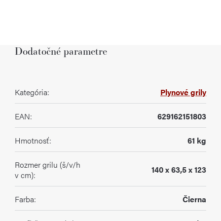
Dodatočné parametre
Kategória
:
Plynové grily
EAN
:
629162151803
Hmotnosť
:
61 kg
Rozmer grilu (š/v/h
140 x 63,5 x 123
v cm)
:
Farba
:
Čierna