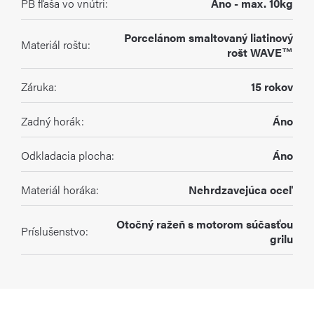
PB fľaša vo vnútri
:
Ano - max. 10kg
Porcelánom smaltovaný liatinový
Materiál roštu
:
rošt WAVE™
Záruka
:
15 rokov
Zadný horák
:
Áno
Odkladacia plocha
:
Áno
Materiál horáka
:
Nehrdzavejúca oceľ
Otočný ražeň s motorom súčasťou
Príslušenstvo
:
grilu