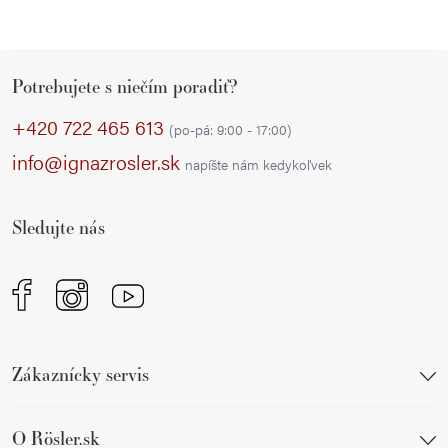
Z
Potrebujete s niečím poradiť?
á
p
+420 722 465 613
(po-pá: 9:00 - 17:00)
ä
info@ignazrosler.sk
napíšte nám kedykoľvek
t
i
Sledujte nás
e
Zákaznícky servis
O Rösler.sk