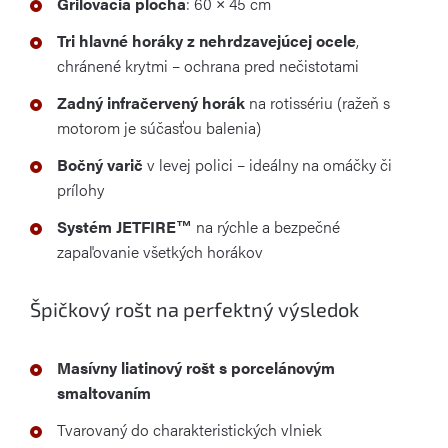
Grilovacia plocha
: 60 × 45 cm
Tri hlavné horáky z nehrdzavejúcej ocele
,
chránené krytmi – ochrana pred nečistotami
Zadný infračervený horák
na rotissériu (ražeň s
motorom je súčasťou balenia)
Bočný varič
v levej polici – ideálny na omáčky či
prílohy
Systém JETFIRE™
na rýchle a bezpečné
zapaľovanie všetkých horákov
Špičkový rošt na perfektný výsledok
Masívny liatinový rošt s porcelánovým
smaltovaním
Tvarovaný do charakteristických vlniek