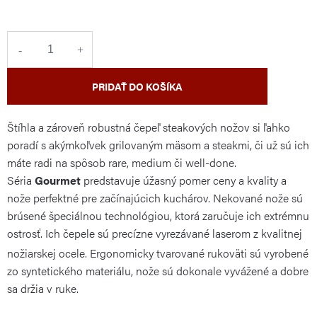
cena:
PRIDAŤ DO KOŠÍKA
Štíhla a zároveň robustná čepeľ steakových nožov si ľahko
poradí s akýmkoľvek grilovaným mäsom a steakmi, či už sú ich
máte radi na spôsob rare, medium či well-done.
Séria
Gourmet
predstavuje úžasný pomer ceny a kvality a
nože perfektné pre začínajúcich kuchárov. Nekované nože sú
brúsené špeciálnou technológiou, ktorá zaručuje ich extrémnu
ostrosť. Ich
čepele sú precízne vyrezávané laserom z kvalitnej
nožiarskej ocele. Ergonomicky tvarované rukoväti sú vyrobené
zo syntetického materiálu, nože sú dokonale vyvážené a dobre
sa držia v ruke.