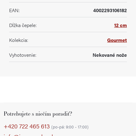
EAN
:
4002293106182
Dĺžka čepele
:
12 cm
Kolekcia
:
Gourmet
Vyhotovenie
:
Nekované nože
Z
Potrebujete s niečím poradiť?
á
p
+420 722 465 613
(po-pá: 9:00 - 17:00)
ä