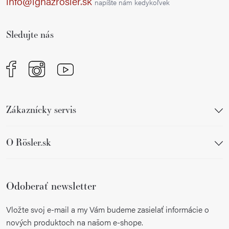
info@ignazrosler.sk
napíšte nám kedykoľvek
t
i
Sledujte nás
e
Zákaznícky servis
O Rösler.sk
Odoberať newsletter
Vložte svoj e-mail a my Vám budeme zasielať informácie o
nových produktoch na našom e-shope.