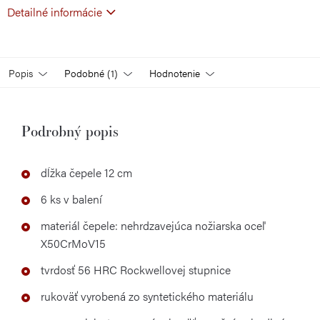
Detailné informácie
Popis
Podobné (1)
Hodnotenie
Podrobný popis
dĺžka čepele 12 cm
6 ks v balení
materiál čepele: nehrdzavejúca nožiarska oceľ
X50CrMoV15
tvrdosť 56 HRC Rockwellovej stupnice
rukoväť vyrobená zo syntetického materiálu