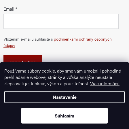
Email
Vložením e-mailu súhlasíte s
podmienkami ochrany osobných
údajov
PRIHLÁSIŤ SA
Používame súbory cookie, aby sme vám umožnili pohodlné
prehliadanie webovej stránky a vďaka analýze neustále
zlepšovali jej funkcie, výkon a použiteľnosť.
Viac informácií
Nastavenie
Copyright 2026
Ignazrosler.sk
. Všetky práva vyhradené.
Vytvoril Shoptet Premium
Súhlasím