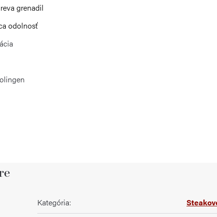
reva grenadil
ca odolnosť
ácia
Solingen
re
Kategória
:
Steakov