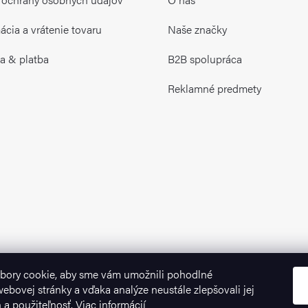
cia a vrátenie tovaru
Naše značky
a & platba
B2B spolupráca
Reklamné predmety
bory cookie, aby sme vám umožnili pohodlné
ebovej stránky a vďaka analýze neustále zlepšovali jej
n a použiteľnosť.
Viac informácií