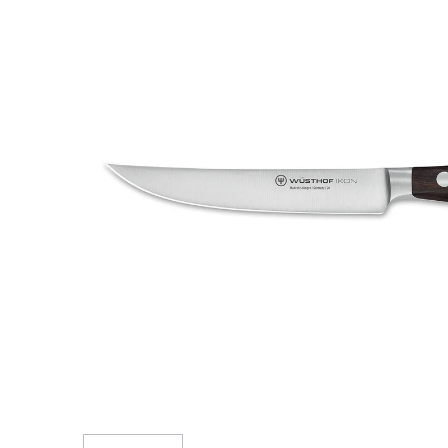
z
5
hviezdičiek.