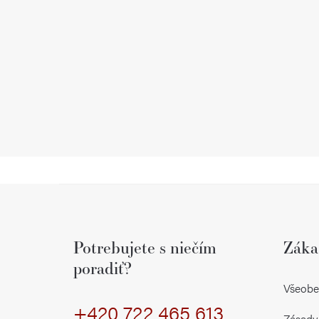
Z
á
Potrebujete s niečím
Záka
p
poradiť?
ä
Všeobe
+420 722 465 613
t
Zásady