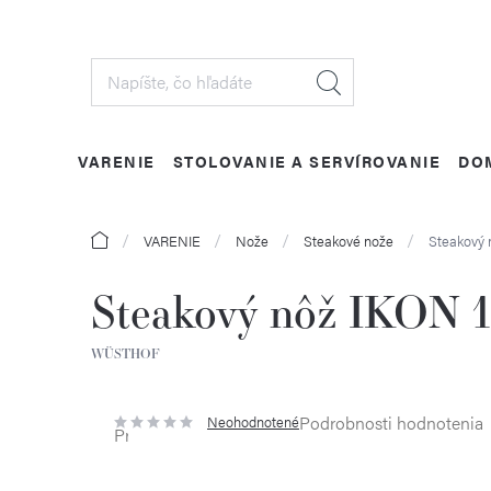
Prejsť
na
obsah
VARENIE
STOLOVANIE A SERVÍROVANIE
DO
Domov
VARENIE
Nože
Steakové nože
Steakový
Steakový nôž IKON 
WÜSTHOF
Podrobnosti hodnotenia
Neohodnotené
Priemerné
hodnotenie
produktu
je
0,0