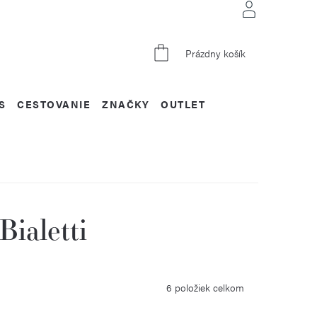
NÁKUPNÝ
Prázdny košík
KOŠÍK
S
CESTOVANIE
ZNAČKY
OUTLET
ialetti
6
položiek celkom