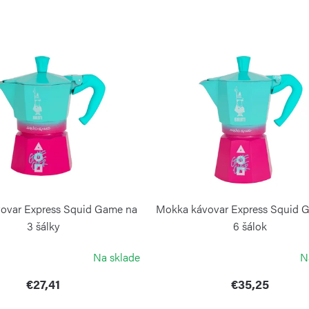
ovar Express Squid Game na
Mokka kávovar Express Squid 
3 šálky
6 šálok
BIALETTI
BIALETTI
Na sklade
N
€27,41
€35,25