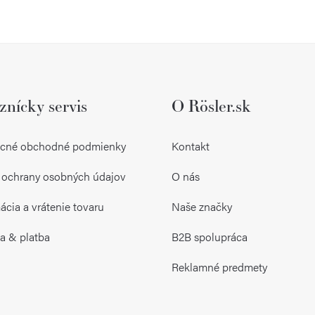
O
v
l
znícky servis
O Rösler.sk
á
d
cné obchodné podmienky
Kontakt
a
 ochrany osobných údajov
O nás
c
i
cia a vrátenie tovaru
Naše značky
e
a & platba
B2B spolupráca
p
Reklamné predmety
r
v