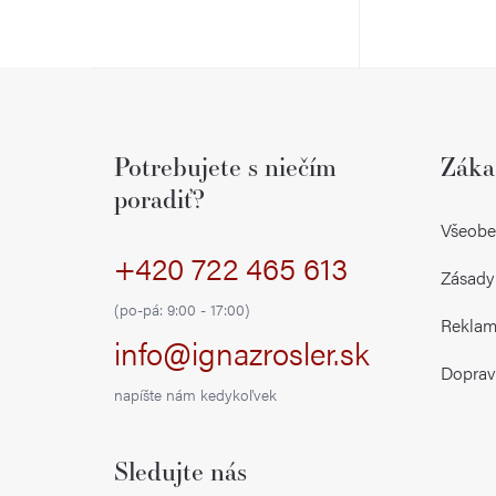
Z
á
Potrebujete s niečím
Záka
p
poradiť?
ä
Všeobe
+420 722 465 613
t
Zásady
i
(po-pá: 9:00 - 17:00)
Reklamá
info@ignazrosler.sk
e
Doprav
napíšte nám kedykoľvek
Sledujte nás