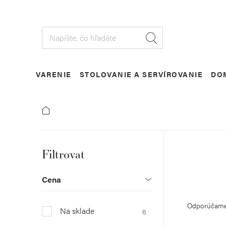
Prejsť
na
obsah
VARENIE
STOLOVANIE A SERVÍROVANIE
DO
B
o
Cena
R
č
Odporúčam
Na sklade
6
a
n