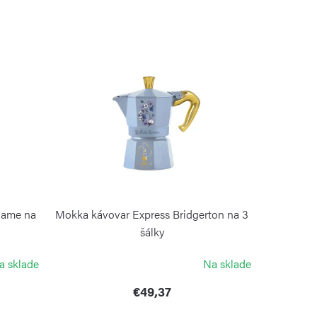
Game na
Mokka kávovar Express Bridgerton na 3
šálky
BIALETTI
a sklade
Na sklade
€49,37