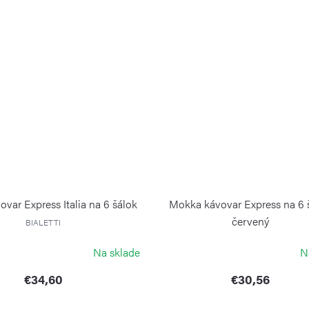
var Express Italia na 6 šálok
Mokka kávovar Express na 6 
červený
BIALETTI
BIALETTI
Na sklade
N
€34,60
€30,56