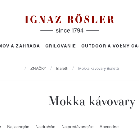
MOV A ZÁHRADA
GRILOVANIE
OUTDOOR A VOĽNÝ ČA
Domov
ZNAČKY
Bialetti
Mokka kávovary Bialetti
Mokka kávovary B
e
Najlacnejšie
Najdrahšie
Najpredávanejšie
Abecedne