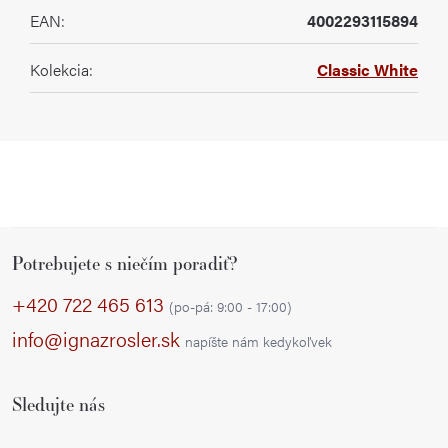
EAN
:
4002293115894
Kolekcia
:
Classic White
Z
Potrebujete s niečím poradiť?
á
p
+420 722 465 613
(po-pá: 9:00 - 17:00)
ä
info@ignazrosler.sk
napíšte nám kedykoľvek
t
i
Sledujte nás
e