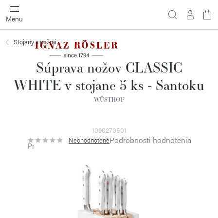
Prejsť
na
obsah
Stojany s nožmi
Súprava nožov CLASSIC
WHITE v stojane 5 ks - Santoku
WÜSTHOF
1090270501
Podrobnosti hodnotenia
Neohodnotené
Priemerné
hodnotenie
produktu
je
0,0
z
5
hviezdičiek.