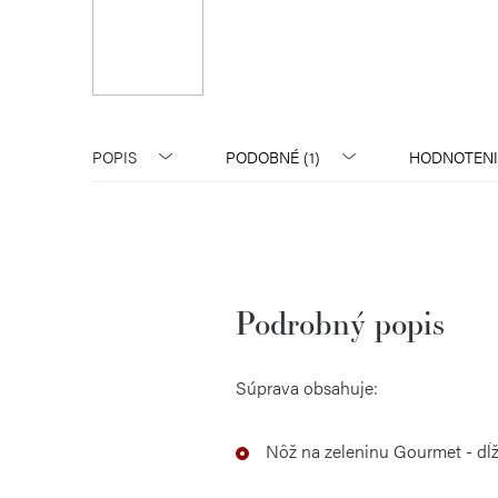
POPIS
PODOBNÉ (1)
HODNOTENI
Podrobný popis
Súprava obsahuje:
Nôž na zeleninu
Gourmet
- dĺ