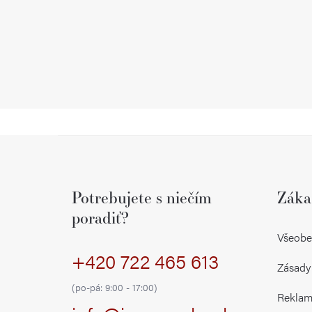
Z
á
Potrebujete s niečím
Záka
p
poradiť?
ä
Všeobe
+420 722 465 613
t
Zásady
i
(po-pá: 9:00 - 17:00)
Reklamá