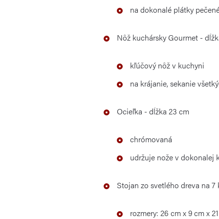
na dokonalé
plátky pečené
Nôž kuchársky
Gourmet
- dĺž
kľúčový nôž v kuchyni
na krájanie, sekanie všetk
Ocieľka - dĺžka 23 cm
chrómovaná
udržuje nože v dokonalej k
Stojan zo svetlého dreva na 7
rozmery:
26 cm x
9
cm
x
2