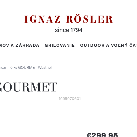
MOV A ZÁHRADA
GRILOVANIE
OUTDOOR A VOĽNÝ ČA
s nožmi 6 ks GOURMET
Wüsthof
ks GOURMET
1095070601
€299,95