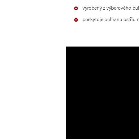
vyrobený
z
výberového
bu
poskytuje ochranu
ostřiu 