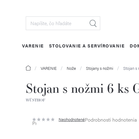
Prejsť
na
obsah
VARENIE
STOLOVANIE A SERVÍROVANIE
DO
Domov
VARENIE
Nože
Stojany s nožmi
Stojan 
Stojan s nožmi 6 
WÜSTHOF
Podrobnosti hodnotenia
Neohodnotené
Priemerné
hodnotenie
produktu
je
0,0