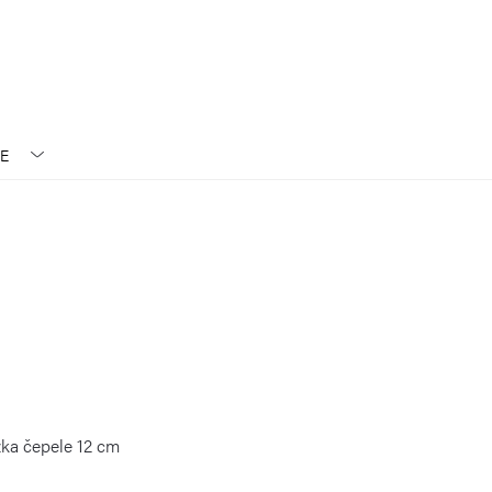
E
žka čepele 12 cm