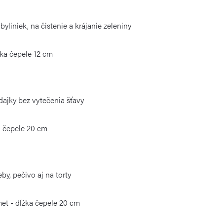
byliniek, na čistenie a krájanie zeleniny
žka čepele 12 cm
adajky bez vytečenia šťavy
a čepele 20 cm
by, pečivo aj na torty
t - dĺžka čepele 20 cm