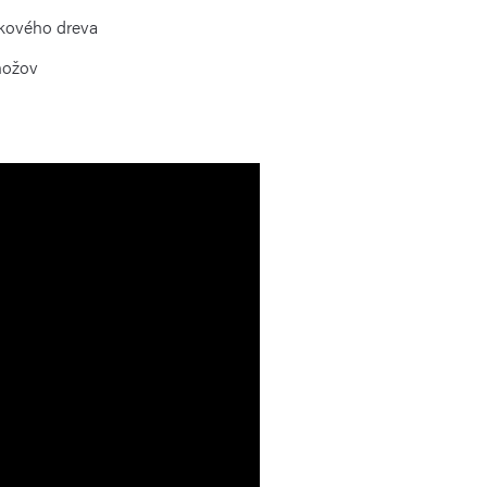
kového dreva
nožov