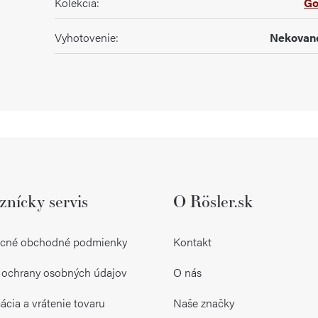
Kolekcia
:
Go
Vyhotovenie
:
Nekovan
znícky servis
O Rösler.sk
cné obchodné podmienky
Kontakt
 ochrany osobných údajov
O nás
cia a vrátenie tovaru
Naše značky