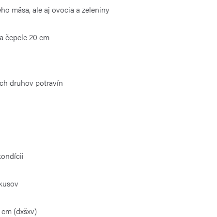
ho mäsa, ale aj ovocia a zeleniny
ka čepele 20 cm
ých druhov potravín
ondícii
 kusov
1 cm
(dxšxv)