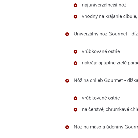
najuniverzálnejší nôž
vhodný na krájanie cibule, 
Univerzálny nôž
Gourmet
- dĺ
vrúbkované ostrie
nakrája aj úplne zrelé par
Nôž na chlieb Gourmet - dĺžk
vrúbkované ostrie
na čerstvé, chrumkavé chle
Nôž na mäso a údeniny Gourme