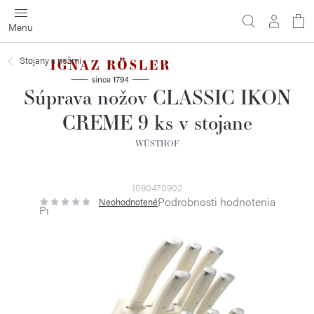
Prejsť
na
obsah
Stojany s nožmi
Súprava nožov CLASSIC IKON
CREME 9 ks v stojane
WÜSTHOF
1090470902
Podrobnosti hodnotenia
Neohodnotené
Priemerné
hodnotenie
produktu
je
0,0
z
5
hviezdičiek.