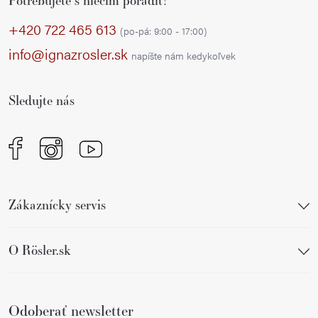
Potrebujete s niečím poradiť?
á
p
+420 722 465 613
(po-pá: 9:00 - 17:00)
ä
info@ignazrosler.sk
napíšte nám kedykoľvek
t
i
Sledujte nás
e
Zákaznícky servis
O Rösler.sk
Odoberať newsletter