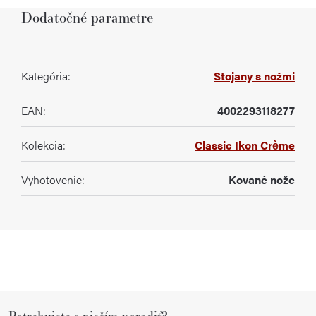
Dodatočné parametre
Kategória
:
Stojany s nožmi
EAN
:
4002293118277
Kolekcia
:
Classic Ikon Crème
Vyhotovenie
:
Kované nože
Z