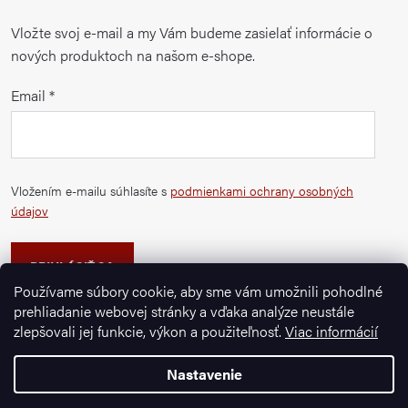
Vložte svoj e-mail a my Vám budeme zasielať informácie o
nových produktoch na našom e-shope.
Email
Vložením e-mailu súhlasíte s
podmienkami ochrany osobných
údajov
PRIHLÁSIŤ SA
Používame súbory cookie, aby sme vám umožnili pohodlné
prehliadanie webovej stránky a vďaka analýze neustále
zlepšovali jej funkcie, výkon a použiteľnosť.
Viac informácií
Nastavenie
Copyright 2026
Ignazrosler.sk
. Všetky práva vyhradené.