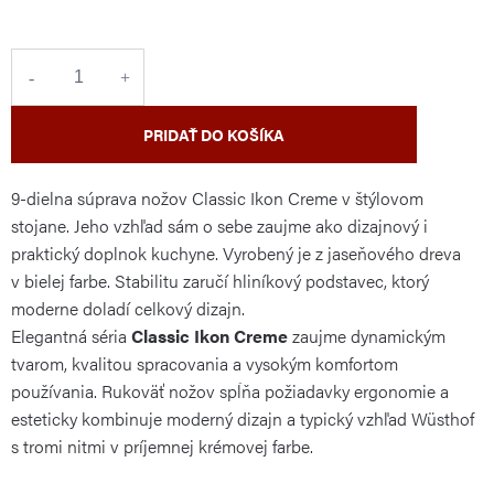
cena:
PRIDAŤ DO KOŠÍKA
9-dielna súprava nožov Classic Ikon Creme v štýlovom
stojane.
Jeho
vzhľad
sám
o sebe zaujme ako dizajnový i
praktický doplnok kuchyne. Vyrobený je z jaseňového dreva
v bielej farbe. Stabilitu zaručí hliníkový podstavec, ktorý
moderne doladí celkový dizajn.
Elegantná séria
Classic Ikon Creme
zaujme dynamickým
tvarom, kvalitou spracovania a
vysokým komfortom
používania. Rukoväť nožov spĺňa požiadavky ergonomie a
esteticky kombinuje moderný dizajn a typický vzhľad Wüsthof
s tromi nitmi v príjemnej krémovej farbe.