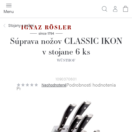
Prejsť
na
obsah
Stojany s nožmi
Súprava nožov CLASSIC IKON
v stojane 6 ks
WÜSTHOF
1090370601
Podrobnosti hodnotenia
Neohodnotené
Priemerné
hodnotenie
produktu
je
0,0
z
5
hviezdičiek.