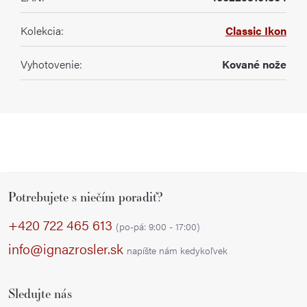
Kolekcia
:
Classic Ikon
Vyhotovenie
:
Kované nože
Z
Potrebujete s niečím poradiť?
á
p
+420 722 465 613
(po-pá: 9:00 - 17:00)
ä
info@ignazrosler.sk
napíšte nám kedykoľvek
t
i
Sledujte nás