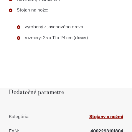
Stojan na nože:
vyrobený z jaseňového dreva
rozmery: 25 x 11 x 24 cm (dxšxv)
Dodatočné parametre
Kategória
:
Stojany s nožmi
EAN
:
4002293101804