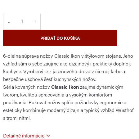
cena:
PRIDAŤ DO KOŠÍKA
6-dielna súprava nožov Classic Ikon v štýlovom stojane.
Jeho
vzhľad
sám
o sebe zaujme ako dizajnový i praktický doplnok
kuchyne. Vyrobený je z jaseňového dreva v čiernej farbe a
bezpečne uschová šesť kuchynských nožov.
Séria kovaných nožov
Classic Ikon
zaujme dynamickým
tvarom, kvalitou spracovania a
vysokým komfortom
používania. Rukoväť nožov spĺňa požiadavky ergonomie a
esteticky kombinuje moderný dizajn a typický vzhľad Wüsthof
s tromi nitmi.
Detailné informácie