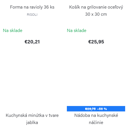
Forma na ravioly 36 ks
Košík na grilovanie oceľový
30 x 30 cm
RISOLI
WEIS
Na sklade
Na sklade
€20,21
€25,95
€26,75
–56 %
Kuchynská minútka v tvare
Nádoba na kuchynské
jablka
náčinie