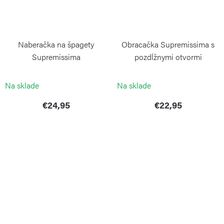
Naberačka na špagety
Obracačka Supremissima s
Supremissima
pozdĺžnymi otvormi
WEIS
WEIS
Na sklade
Na sklade
€24,95
€22,95