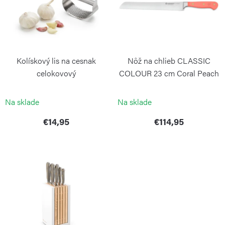
i
o
s
d
p
u
r
k
Kolískový lis na cesnak
Nôž na chlieb CLASSIC
o
t
celokovový
COLOUR 23 cm Coral Peach
d
o
WEIS
WÜSTHOF
u
Na sklade
Na sklade
v
k
€14,95
€114,95
t
o
v