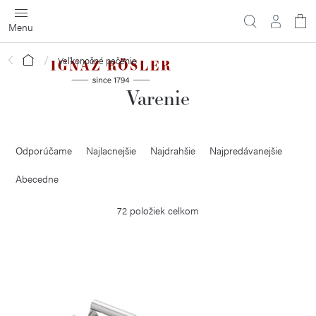
Prejsť
na
obsah
Domov
Veľkonočné pečenie
Varenie
R
Odporúčame
Najlacnejšie
Najdrahšie
Najpredávanejšie
a
d
Abecedne
e
72
položiek celkom
n
i
V
e
ý
p
p
r