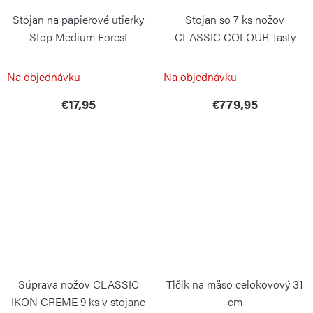
Stojan na papierové utierky
Stojan so 7 ks nožov
Stop Medium Forest
CLASSIC COLOUR Tasty
Sumac
BLIMPLUS
WÜSTHOF
Na objednávku
Na objednávku
€17,95
€779,95
Súprava nožov CLASSIC
Tĺčik na mäso celokovový 31
IKON CREME 9 ks v stojane
cm