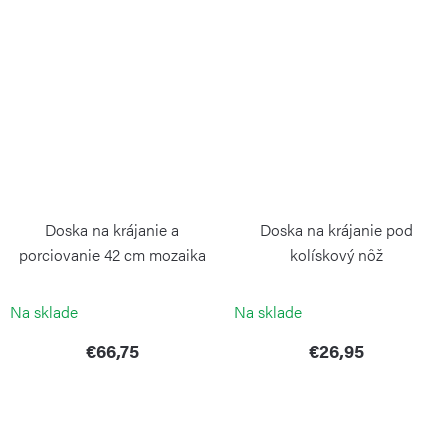
Doska na krájanie a
Doska na krájanie pod
porciovanie 42 cm mozaika
kolískový nôž
kaučuk
CONTINENTA
CONTINENTA
Na sklade
Na sklade
€66,75
€26,95