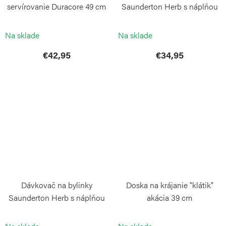
servírovanie Duracore 49 cm
Saunderton Herb s náplňou
CONTINENTA
COLE&MASON
Na sklade
Na sklade
€42,95
€34,95
Dávkovač na bylinky
Doska na krájanie "klátik"
Saunderton Herb s náplňou
akácia 39 cm
COLE&MASON
CONTINENTA