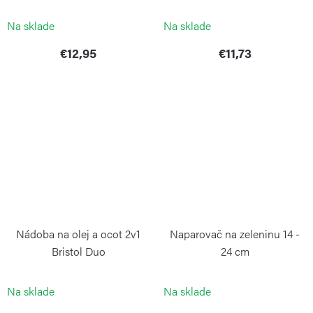
WEIS
CONTINENTA
Na sklade
Na sklade
€12,95
€11,73
Nádoba na olej a ocot 2v1
Naparovač na zeleninu 14 -
Bristol Duo
24 cm
COLE&MASON
WEIS
Na sklade
Na sklade