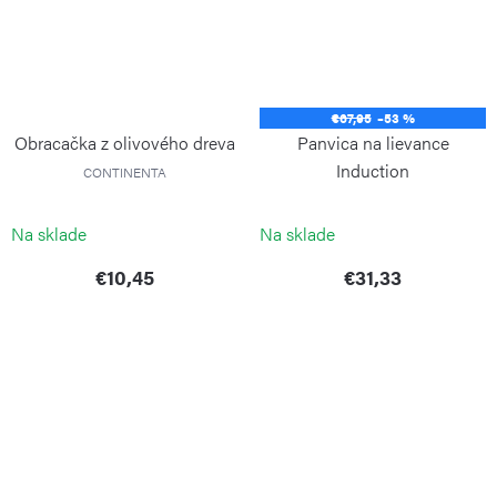
€67,95
–53 %
Obracačka z olivového dreva
Panvica na lievance
Induction
CONTINENTA
RISOLI
Na sklade
Na sklade
€10,45
€31,33