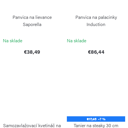
Panvica na lievance
Panvica na palacinky
Saporella
Induction
RISOLI
RISOLI
Na sklade
Na sklade
€38,49
€86,44
€17,45
–7 %
Samozavlažovací kvetináč na
Tanier na steaky 30 cm