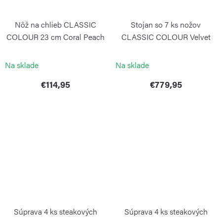
Nôž na chlieb CLASSIC
Stojan so 7 ks nožov
COLOUR 23 cm Coral Peach
CLASSIC COLOUR Velvet
Oyster
WÜSTHOF
WÜSTHOF
Na sklade
Na sklade
€114,95
€779,95
Súprava 4 ks steakových
Súprava 4 ks steakových