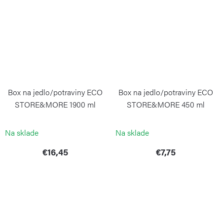
Box na jedlo/potraviny ECO
Box na jedlo/potraviny ECO
STORE&MORE 1900 ml
STORE&MORE 450 ml
Mango Yellow
Peach Blossom Pink
GUZZINI
GUZZINI
Na sklade
Na sklade
€16,45
€7,75