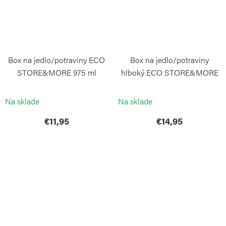
Box na jedlo/potraviny ECO
Box na jedlo/potraviny
STORE&MORE 975 ml
hlboký ECO STORE&MORE
Avocado Green
1550 ml Avocado Green
GUZZINI
GUZZINI
Na sklade
Na sklade
€11,95
€14,95