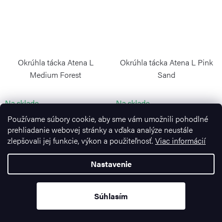
Okrúhla tácka Atena L
Okrúhla tácka Atena L Pink
Medium Forest
Sand
BLIMPLUS
BLIMPLUS
Na sklade
Na sklade
Používame súbory cookie, aby sme vám umožnili pohodlné
€20,95
€20,95
prehliadanie webovej stránky a vďaka analýze neustále
zlepšovali jej funkcie, výkon a použiteľnosť.
Viac informácií
Nastavenie
Súhlasím