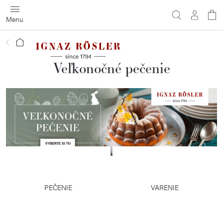
Prejsť
na
obsah
Domov
Veľkonočné pečenie
PEČENIE
VARENIE