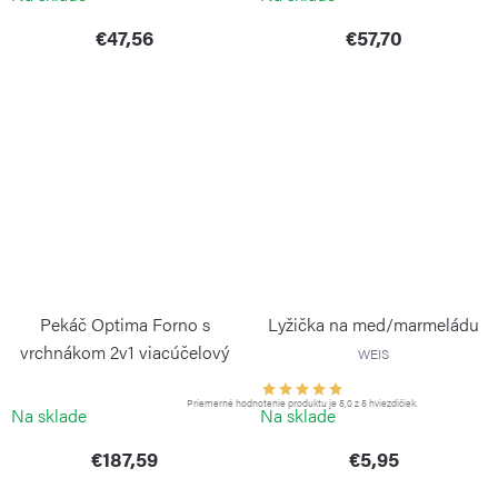
€47,56
€57,70
Pekáč Optima Forno s
Lyžička na med/marmeládu
vrchnákom 2v1 viacúčelový
WEIS
RISOLI
Priemerné hodnotenie produktu je 5,0 z 5 hviezdičiek.
Na sklade
Na sklade
€187,59
€5,95