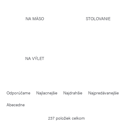
NA MÄSO
STOLOVANIE
NA VÝLET
R
Odporúčame
Najlacnejšie
Najdrahšie
Najpredávanejšie
a
d
Abecedne
e
237
položiek celkom
n
i