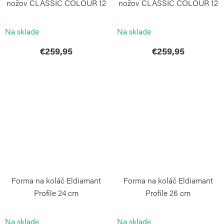
nožov CLASSIC COLOUR 12
nožov CLASSIC COLOUR 12
cm Coral Peach
cm Pink Himalayan Salt
WÜSTHOF
WÜSTHOF
Na sklade
Na sklade
€259,95
€259,95
Forma na koláč Eldiamant
Forma na koláč Eldiamant
Profile 24 cm
Profile 26 cm
RISOLI
RISOLI
Na sklade
Na sklade