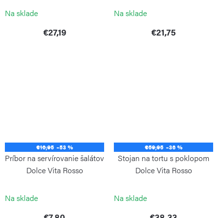
Na sklade
Na sklade
€27,19
€21,75
€16,95
–53 %
€59,95
–36 %
Príbor na servírovanie šalátov
Stojan na tortu s poklopom
Dolce Vita Rosso
Dolce Vita Rosso
GUZZINI
GUZZINI
Na sklade
Na sklade
€7,80
€38,33