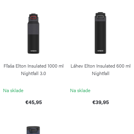
V
e
ý
p
p
r
i
o
s
d
p
u
r
k
Fľaša Elton Insulated 1000 ml
Láhev Elton Insulated 600 ml
o
t
Nightfall 3.0
Nightfall
d
o
KAMBUKKA
KAMBUKKA
u
Na sklade
Na sklade
v
k
€45,95
€39,95
t
o
v