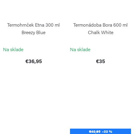
Termohrnček Etna 300 ml
Termonádoba Bora 600 ml
Breezy Blue
Chalk White
KAMBUKKA
KAMBUKKA
Na sklade
Na sklade
€36,95
€35
€42,95
–33 %