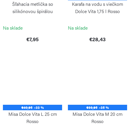
Šľahacia metlička so
Karafa na vodu s viečkom
silikónovou špirálou
Dolce Vita 1,75 l Rosso
WEIS
GUZZINI
Na sklade
Na sklade
€7,95
€28,43
€40,95
–33 %
€33,95
–35 %
Misa Dolce Vita L 25 cm
Misa Dolce Vita M 20 cm
Rosso
Rosso
GUZZINI
GUZZINI