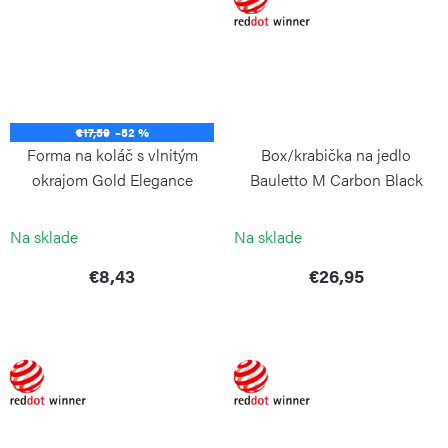
€17,59
–52 %
Forma na koláč s vlnitým
Box/krabička na jedlo
okrajom Gold Elegance
Bauletto M Carbon Black
GUARDINI
BLIMPLUS
Na sklade
Na sklade
€8,43
€26,95