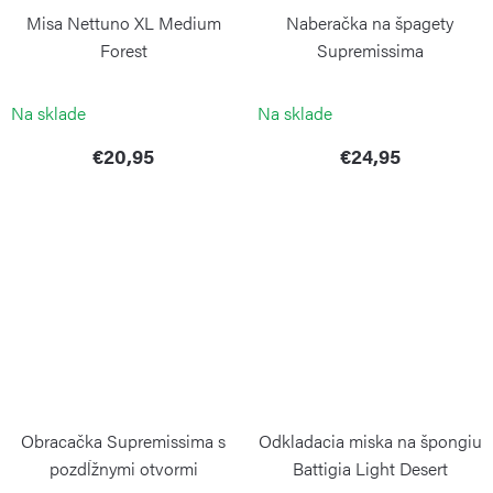
Misa Nettuno XL Medium
Naberačka na špagety
Forest
Supremissima
BLIMPLUS
WEIS
Na sklade
Na sklade
€20,95
€24,95
Obracačka Supremissima s
Odkladacia miska na špongiu
pozdĺžnymi otvormi
Battigia Light Desert