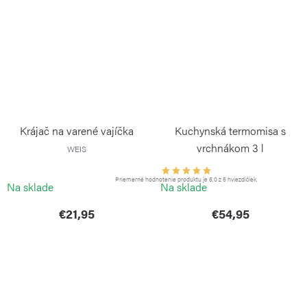
Krájač na varené vajíčka
Kuchynská termomisa s
vrchnákom 3 l
WEIS
WEIS
Priemerné hodnotenie produktu je 5,0 z 5 hviezdičiek.
Na sklade
Na sklade
€21,95
€54,95