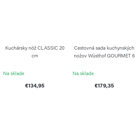
Kuchársky nôž CLASSIC 20
Cestovná sada kuchynských
cm
nožov Wüsthof GOURMET 6
ks
WÜSTHOF
WÜSTHOF
Na sklade
Na sklade
€134,95
€179,35