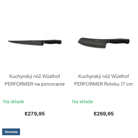
i
V
e
ý
p
p
r
i
o
s
d
p
u
r
k
Kuchynský nôž Wüsthof
Kuchynský nôž Wüsthof
o
t
PERFORMER na porcovanie
PERFORMER Rotoku 17 cm
d
23 cm
o
WÜSTHOF
WÜSTHOF
u
Na sklade
Na sklade
v
k
€279,95
€269,95
t
o
Novinka