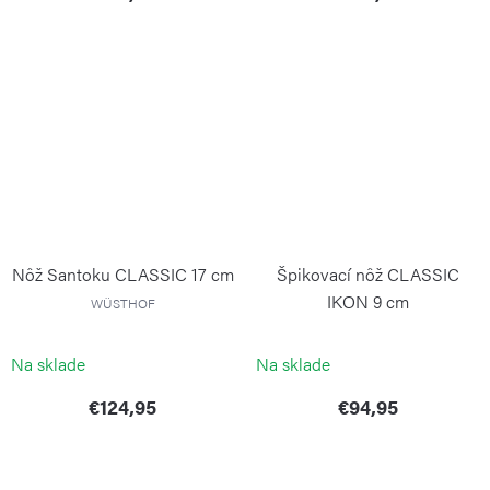
Nôž Santoku CLASSIC 17 cm
Špikovací nôž CLASSIC
IKON 9 cm
WÜSTHOF
WÜSTHOF
Na sklade
Na sklade
€124,95
€94,95