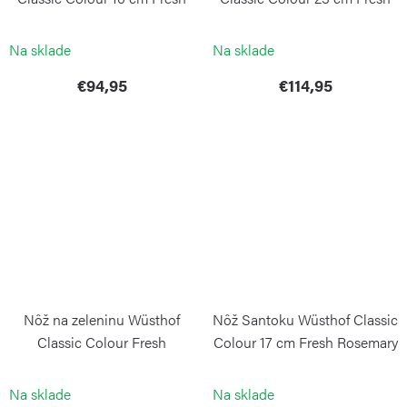
Rosemary
Rosemary
WÜSTHOF
WÜSTHOF
Na sklade
Na sklade
€94,95
€114,95
Nôž na zeleninu Wüsthof
Nôž Santoku Wüsthof Classic
Classic Colour Fresh
Colour 17 cm Fresh Rosemary
Rosemary 9 cm
WÜSTHOF
WÜSTHOF
Na sklade
Na sklade