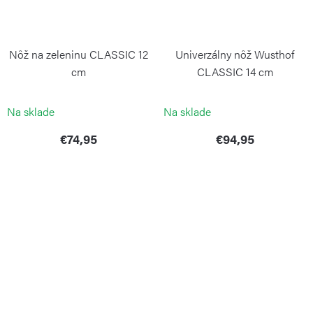
Nôž na zeleninu CLASSIC 12
Univerzálny nôž Wusthof
cm
CLASSIC 14 cm
WÜSTHOF
WÜSTHOF
Na sklade
Na sklade
€74,95
€94,95