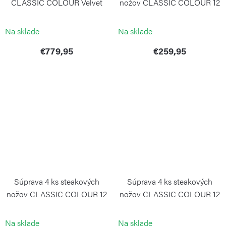
CLASSIC COLOUR Velvet
nožov CLASSIC COLOUR 12
Oyster
cm Coral Peach
WÜSTHOF
WÜSTHOF
Na sklade
Na sklade
€779,95
€259,95
Súprava 4 ks steakových
Súprava 4 ks steakových
nožov CLASSIC COLOUR 12
nožov CLASSIC COLOUR 12
cm Pink Himalayan Salt
cm Velvet Oyster
WÜSTHOF
WÜSTHOF
Na sklade
Na sklade