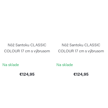
Nôž Santoku CLASSIC
Nôž Santoku CLASSIC
COLOUR 17 cm s výbrusom
COLOUR 17 cm s výbrusom
Coral Peach
Pink Himalayan Salt
WÜSTHOF
WÜSTHOF
Na sklade
Na sklade
€124,95
€124,95