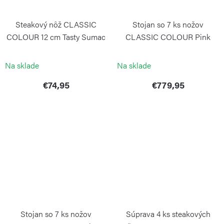
Steakový nôž CLASSIC
Stojan so 7 ks nožov
COLOUR 12 cm Tasty Sumac
CLASSIC COLOUR Pink
Himalayan Salt
WÜSTHOF
WÜSTHOF
Na sklade
Na sklade
€74,95
€779,95
Stojan so 7 ks nožov
Súprava 4 ks steakových