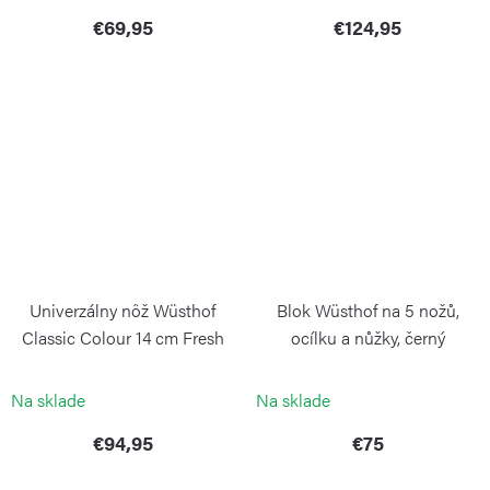
€69,95
€124,95
Univerzálny nôž Wüsthof
Blok Wüsthof na 5 nožů,
Classic Colour 14 cm Fresh
ocílku a nůžky, černý
Rosemary
WÜSTHOF
WÜSTHOF
Na sklade
Na sklade
€94,95
€75