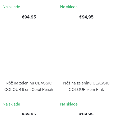
WÜSTHOF
Na sklade
Na sklade
€94,95
€94,95
Nôž na zeleninu CLASSIC
Nôž na zeleninu CLASSIC
COLOUR 9 cm Coral Peach
COLOUR 9 cm Pink
Himalayan Salt
WÜSTHOF
WÜSTHOF
Na sklade
Na sklade
€69,95
€69,95