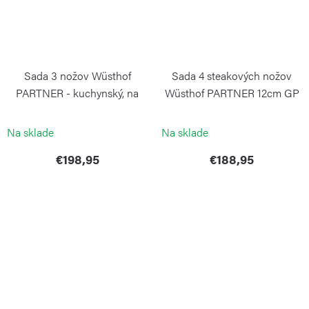
Sada 3 nožov Wüsthof
Sada 4 steakových nožov
PARTNER - kuchynský, na
Wüsthof PARTNER 12cm GP
zeleninu a na chleba GP
WÜSTHOF
WÜSTHOF
Na sklade
Na sklade
€198,95
€188,95