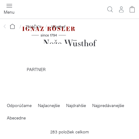
Prejsť
na
obsah
Domov
ZNAČKY
Wüsthof
Nože Wüsthof
PARTNER
R
Odporúčame
Najlacnejšie
Najdrahšie
Najpredávanejšie
a
d
Abecedne
e
283
položiek celkom
n