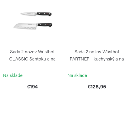
v
Sada 2 nožov Wüsthof
Sada 2 nožov Wüsthof
CLASSIC Santoku a na
PARTNER - kuchynský a na
zeleninu PS
zeleninu GP
WÜSTHOF
WÜSTHOF
Na sklade
Na sklade
€194
€128,95