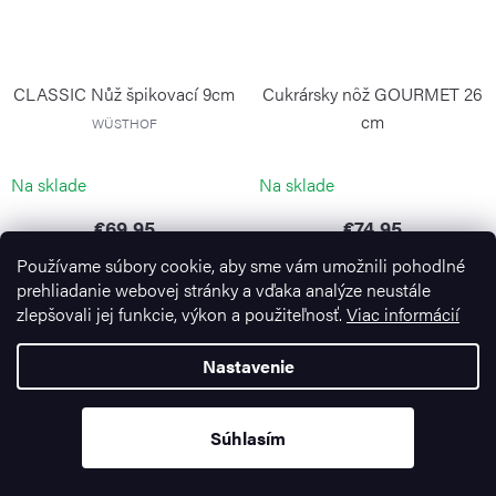
CLASSIC Nůž špikovací 9cm
Cukrársky nôž GOURMET 26
cm
WÜSTHOF
WÜSTHOF
Na sklade
Na sklade
€69,95
€74,95
Používame súbory cookie, aby sme vám umožnili pohodlné
prehliadanie webovej stránky a vďaka analýze neustále
zlepšovali jej funkcie, výkon a použiteľnosť.
Viac informácií
Nastavenie
Súhlasím