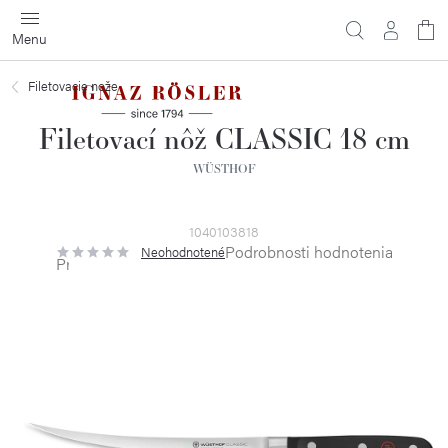
Prejsť
na
obsah
Filetovacie nože
Filetovací nôž CLASSIC 18 cm
WÜSTHOF
1040103818
Podrobnosti hodnotenia
Neohodnotené
Priemerné
hodnotenie
produktu
je
0,0
z
5
hviezdičiek.