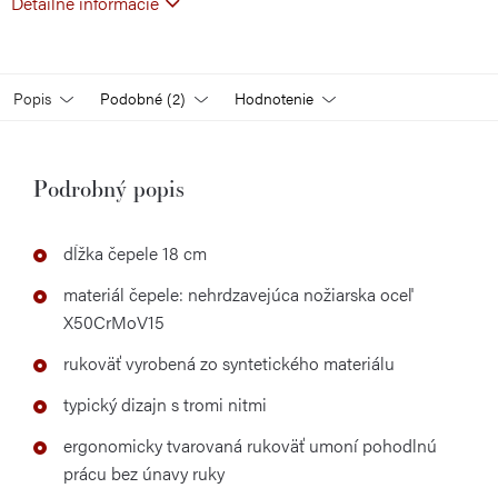
Detailné informácie
Popis
Podobné (2)
Hodnotenie
Podrobný popis
dĺžka čepele 18 cm
materiál čepele: nehrdzavejúca nožiarska oceľ
X50CrMoV15
rukoväť vyrobená zo syntetického materiálu
typický dizajn s tromi nitmi
ergonomicky tvarovaná rukoväť umoní pohodlnú
prácu bez únavy ruky