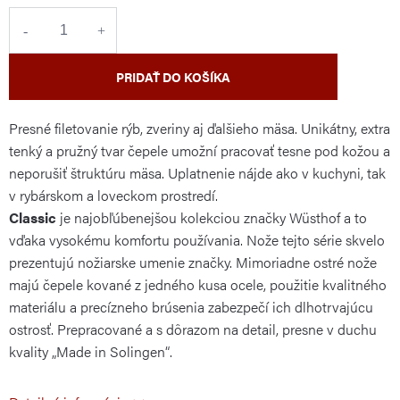
cena:
PRIDAŤ DO KOŠÍKA
Presné filetovanie rýb, zveriny aj ďalšieho mäsa. Unikátny, extra
tenký a pružný tvar čepele umožní pracovať tesne pod kožou a
neporušiť štruktúru mäsa. Uplatnenie nájde ako v kuchyni, tak
v rybárskom a loveckom prostredí.
Classic
je najobľúbenejšou kolekciou značky Wüsthof a to
vďaka vysokému komfortu používania. Nože tejto série skvelo
prezentujú nožiarske umenie značky. Mimoriadne ostré nože
majú čepele kované z jedného kusa ocele, použitie kvalitného
materiálu a precízneho brúsenia zabezpečí ich dlhotrvajúcu
ostrosť. Prepracované a s dôrazom na detail, presne v duchu
kvality „Made in Solingen“.