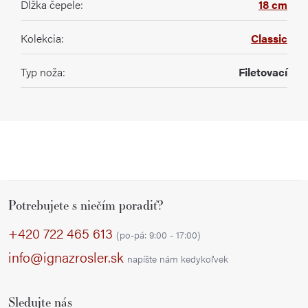
Dĺžka čepele
:
18 cm
Kolekcia
:
Classic
Typ noža
:
Filetovací
Z
Potrebujete s niečím poradiť?
á
p
+420 722 465 613
(po-pá: 9:00 - 17:00)
ä
info@ignazrosler.sk
napíšte nám kedykoľvek
t
i
Sledujte nás