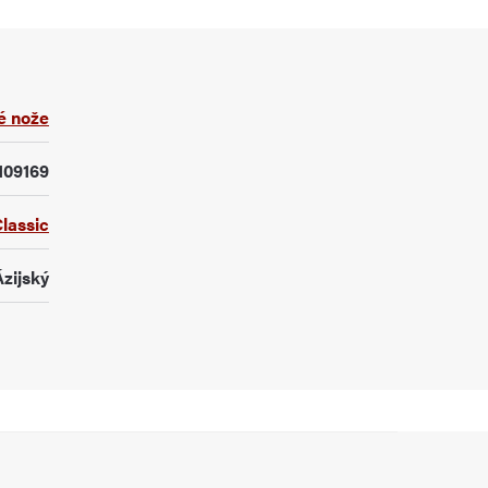
é nože
109169
lassic
Ázijský