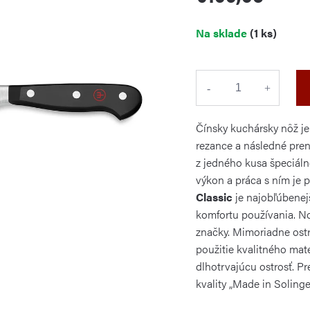
Jednotková
Na sklade
(1 ks)
cena:
Čínsky kuchársky nôž je
rezance a následné pren
z jedného kusa špeciáln
výkon a práca s ním je 
Classic
je najobľúbenej
komfortu používania. No
značky. Mimoriadne ost
použitie kvalitného mat
dlhotrvajúcu ostrosť. P
kvality „Made in Solinge