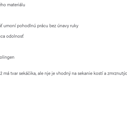
ého materiálu
ť umoní pohodlnú prácu bez únavy ruky
úca odolnosť
Solingen
ž má tvar sekáčika
, ale nje je
vhodný
na
sekanie kostí a zmrznutýc