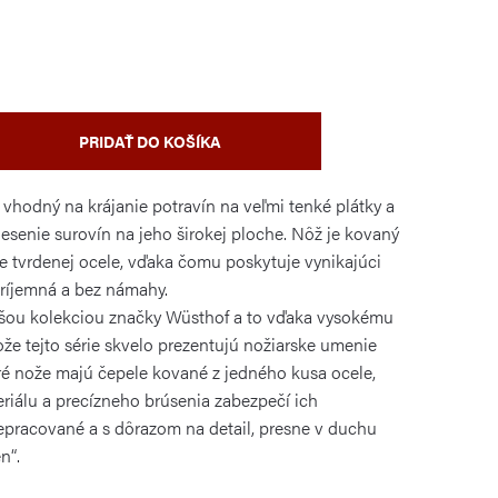
PRIDAŤ DO KOŠÍKA
 vhodný na krájanie potravín na veľmi tenké plátky a
esenie surovín na jeho širokej ploche. Nôž je kovaný
e tvrdenej ocele, vďaka čomu poskytuje vynikajúci
príjemná a bez námahy.
šou kolekciou značky Wüsthof a to vďaka vysokému
že tejto série skvelo prezentujú nožiarske umenie
ré nože majú čepele kované z jedného kusa ocele,
eriálu a precízneho brúsenia zabezpečí ich
repracované a s dôrazom na detail, presne v duchu
n“.