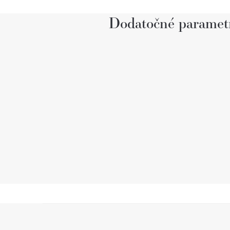
Dodatočné paramet
Z