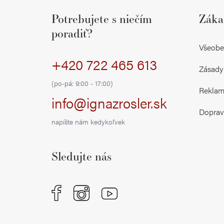
á
Potrebujete s niečím
Záka
p
poradiť?
ä
Všeobe
+420 722 465 613
t
Zásady
i
(po-pá: 9:00 - 17:00)
Reklamá
info@ignazrosler.sk
e
Doprav
napíšte nám kedykoľvek
Sledujte nás