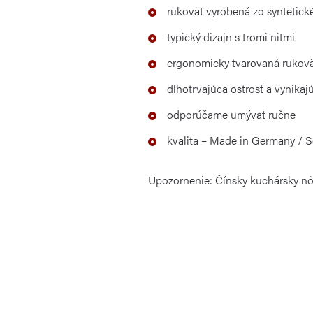
rukoväť vyrobená zo syntetick
typický dizajn s tromi nitmi
ergonomicky tvarovaná rukovä
dlhotrvajúca ostrosť a vynikaj
odporúčame umývať ručne
kvalita – Made in Germany / 
Upozornenie
:
Čínsky kuchársky
nô