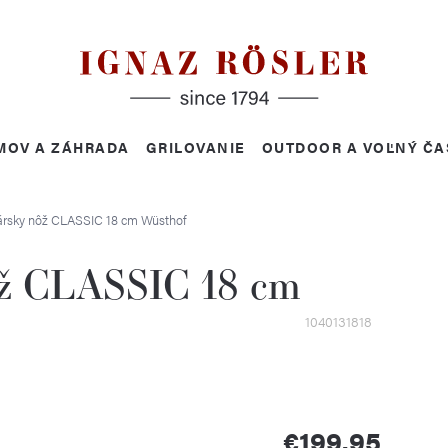
MOV A ZÁHRADA
GRILOVANIE
OUTDOOR A VOĽNÝ ČA
ársky nôž CLASSIC 18 cm
Wüsthof
ôž CLASSIC 18 cm
1040131818
€199,95