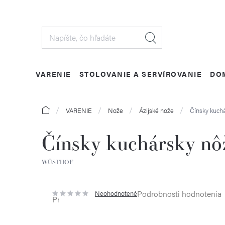
Prejsť
na
obsah
VARENIE
STOLOVANIE A SERVÍROVANIE
DO
Domov
VARENIE
Nože
Ázijské nože
Čínsky kuch
Čínsky kuchársky n
WÜSTHOF
Podrobnosti hodnotenia
Neohodnotené
Priemerné
hodnotenie
produktu
je
0,0