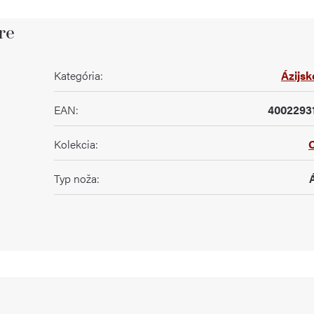
re
Kategória
:
Ázijsk
EAN
:
4002293
Kolekcia
:
C
Typ noža
: