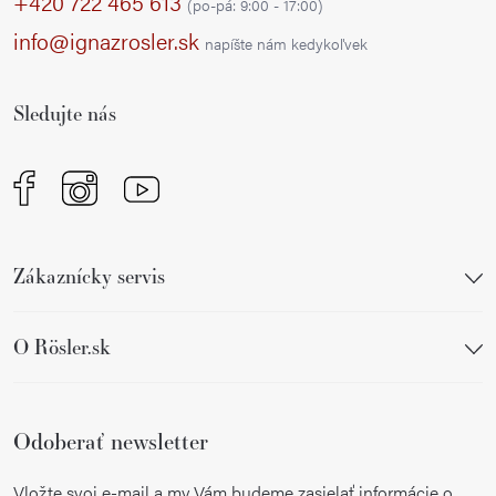
p
+420 722 465 613
(po-pá: 9:00 - 17:00)
ä
info@ignazrosler.sk
napíšte nám kedykoľvek
t
i
Sledujte nás
e
Zákaznícky servis
O Rösler.sk
Odoberať newsletter
Vložte svoj e-mail a my Vám budeme zasielať informácie o