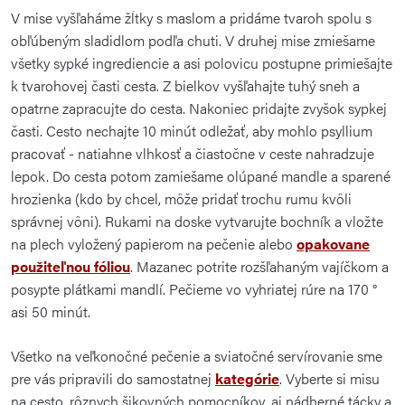
V mise vyšľaháme žĺtky s maslom a pridáme tvaroh spolu s
obľúbeným sladidlom podľa chuti. V druhej mise zmiešame
všetky sypké ingrediencie a asi polovicu postupne primiešajte
k tvarohovej časti cesta. Z bielkov vyšľahajte tuhý sneh a
opatrne zapracujte do cesta. Nakoniec pridajte zvyšok sypkej
časti. Cesto nechajte 10 minút odležať, aby mohlo psyllium
pracovať - natiahne vlhkosť a čiastočne v ceste nahradzuje
lepok. Do cesta potom zamiešame olúpané mandle a sparené
hrozienka (kdo by chcel, môže pridať trochu rumu kvôli
správnej vôni). Rukami na doske vytvarujte bochník a vložte
na plech vyložený papierom na pečenie alebo
opakovane
použiteľnou fóliou
. Mazanec potrite rozšľahaným vajíčkom a
posypte plátkami mandlí. Pečieme vo vyhriatej rúre na 170 °
asi 50 minút.
Všetko na veľkonočné pečenie a sviatočné servírovanie sme
pre vás pripravili do samostatnej
kategórie
. Vyberte si misu
na cesto, rôznych šikovných pomocníkov, aj nádherné tácky a