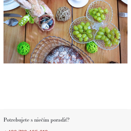
Z
Potrebujete s niečím poradiť?
á