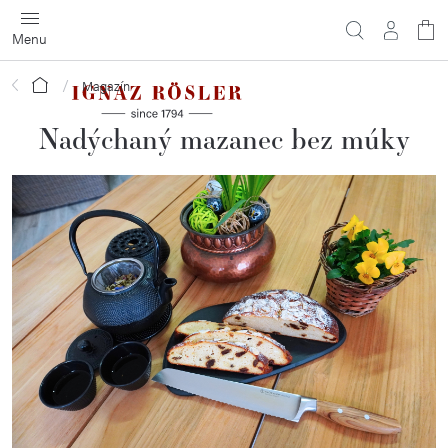
Prejsť
na
obsah
Domov
Magazín
Nadýchaný mazanec bez múky