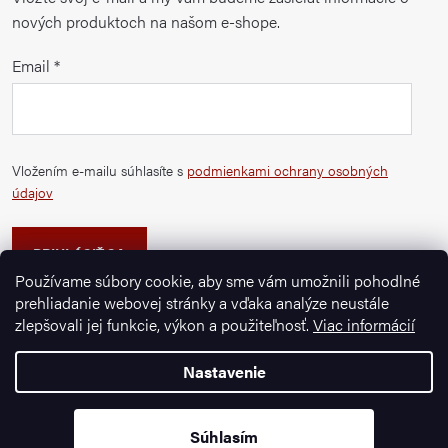
nových produktoch na našom e-shope.
Email
Vložením e-mailu súhlasíte s
podmienkami ochrany osobných
údajov
PRIHLÁSIŤ SA
Používame súbory cookie, aby sme vám umožnili pohodlné
prehliadanie webovej stránky a vďaka analýze neustále
zlepšovali jej funkcie, výkon a použiteľnosť.
Viac informácií
Nastavenie
Copyright 2026
Ignazrosler.sk
. Všetky práva vyhradené.
Súhlasím
Vytvoril Shoptet Premium