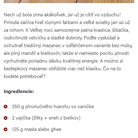
Nech už bola zima akákoľvek, jar už je cítiť vo vzduchu!
Príroda začína hrať rôznymi farbami a veľké sviatky jari sú už
za rohom. K Veľkej noci samozrejme patria kraslice, šibačka,
rozkvitnuté vetvičky a sladké dobroty. Poďte vyskúšať a
ochutnať tradičný mazanec v odľahčenom variante bez múky,
ale plný mandlí a bielkovín, takže si namiesto pocitu plnosti
vychutnáte poriadnu dávku kvalitnej energie. A možno si
bezlepkový mazanec obľúbite viac než klasiku. Čo na to
budete potrebovať?
Ingrediencie:
250 g plnotučného tvarohu vo vaničke
2 vajíčka (žĺtky + sneh z bielkov)
125 g masla alebo ghee