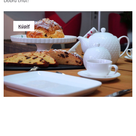
Dobrú chuť!
Kúpiť