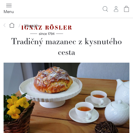
Prejsť
na
obsah
Domov
Magazín
Tradičný mazanec z kysnutého
cesta