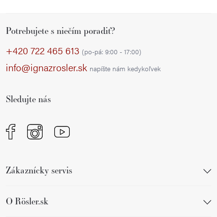
Z
Potrebujete s niečím poradiť?
á
p
+420 722 465 613
(po-pá: 9:00 - 17:00)
ä
info@ignazrosler.sk
napíšte nám kedykoľvek
t
i
Sledujte nás
e
Zákaznícky servis
O Rösler.sk