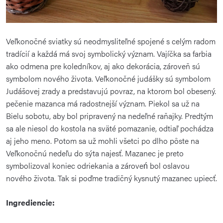
Veľkonočné sviatky sú neodmysliteľné spojené s celým radom
tradícií a každá má svoj symbolický význam. Vajíčka sa farbia
ako odmena pre koledníkov, aj ako dekorácia, zároveň sú
symbolom nového života. Veľkonočné judášky sú symbolom
Judášovej zrady a predstavujú povraz, na ktorom bol obesený.
pečenie mazanca má radostnejší význam. Piekol sa už na
Bielu sobotu, aby bol pripravený na nedeľné raňajky. Predtým
sa ale niesol do kostola na sväté pomazanie, odtiaľ pochádza
aj jeho meno. Potom sa už mohli všetci po dlho pôste na
Veľkonočnú nedeľu do sýta najesť. Mazanec je preto
symbolizoval koniec odriekania a zároveń bol oslavou
nového života. Tak si poďme tradičný kysnutý mazanec upiecť.
Ingrediencie: