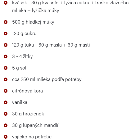
kvások - 30 g kvasníc + lyžica cukru + troška vlažného
mlieka + lyžička múky
500 g hladkej múky
120 g cukru
120 g tuku - 60 g masla + 60 g masti
3 - 4 žĺtky
5 g soli
cca 250 ml mlieka podľa potreby
citrónová kôra
vanilka
30 g hrozienok
30 g lúpaných mandlí
vajíčko na potretie