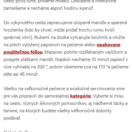
cesto príliš tuhé, pridáme mlieko. Dôkladne a intenzívne
zamiešame a necháme aspoň hodinu kysnúť.
Do vykynutého cesta zapracujeme olúpané mandle a sparené
hrozienka (
kdo by chcel, môže pridať trochu rumu kvôli
správnej vôni). Rukami na doske vytvarujte bochník a vložte
na plech vyložený papierom na pečenie alebo
opakovane
použiteľnou fóliou
. Mazanec potrite rozšľahaným vajíčkom a
posypte plátkami mandlí. Najskôr necháme 10 minút zapiecť v
rúre vyhriatej na 200 °, potom uberieme cca na 170 °a pečieme
ešte asi 45 minút.
Všetko na veľkonočné pečenie a sviatočné servírovanie sme
pre vás pripravili do samostatnej
kategórie
. Vyberte si misu
na cesto, rôznych šikovných pomocníkov, aj nádherné tácky a
taniere, na ktorých budete všetky veľkonočné dobroty
podávať.