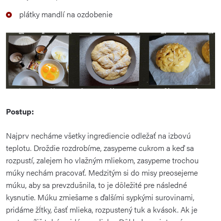
plátky mandlí na ozdobenie
Postup:
Najprv necháme všetky ingrediencie odležať na izbovú
teplotu. Droždie rozdrobíme, zasypeme cukrom a keď sa
rozpustí, zalejem ho vlažným mliekom, zasypeme trochou
múky nechám pracovať. Medzitým si do misy preosejeme
múku, aby sa prevzdušnila, to je dôležité pre následné
kysnutie. Múku zmiešame s ďalšími sypkými surovinami,
pridáme žĺtky, časť mlieka, rozpustený tuk a kvások. Ak je