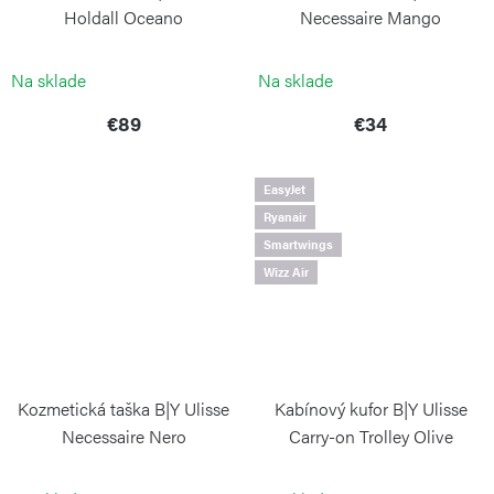
Holdall Oceano
Necessaire Mango
BRIC`S
BRIC`S
Na sklade
Na sklade
€89
€34
EasyJet
Ryanair
Smartwings
Wizz Air
Kozmetická taška B|Y Ulisse
Kabínový kufor B|Y Ulisse
Necessaire Nero
Carry-on Trolley Olive
BRIC`S
BRIC`S