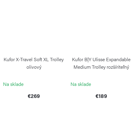
Kufor X-Travel Soft XL Trolley
Kufor B|Y Ulisse Expandable
olivový
Medium Trolley rozšíriteľný
modrý
BRIC`S
BRIC`S
Na sklade
Na sklade
€269
€189