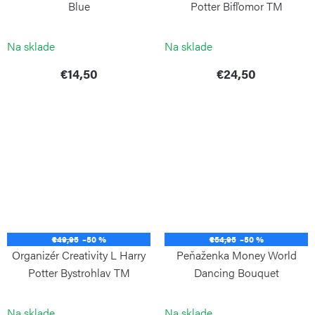
Blue
Potter Bifľomor TM
KIPLING
KIPLING
Na sklade
Na sklade
€14,50
€24,50
€49,95
–50 %
€54,95
–50 %
Organizér Creativity L Harry
Peňaženka Money World
Potter Bystrohlav TM
Dancing Bouquet
KIPLING
KIPLING
Na sklade
Na sklade