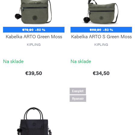
i
o
s
d
p
u
€79,90
–50 %
€69,90
–50 %
r
k
Kabelka ARTO Green Moss
Kabelka ARTO S Green Moss
o
t
KIPLING
KIPLING
d
o
u
Na sklade
Na sklade
v
k
€39,50
€34,50
t
o
EasyJet
v
Ryanair