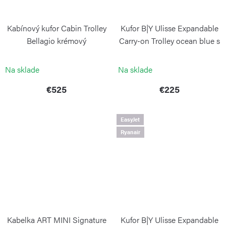
Kabínový kufor Cabin Trolley
Kufor B|Y Ulisse Expandable
Bellagio krémový
Carry-on Trolley ocean blue s
predným vreckom
BRIC`S
BRIC`S
Na sklade
Na sklade
€525
€225
EasyJet
Ryanair
Kabelka ART MINI Signature
Kufor B|Y Ulisse Expandable