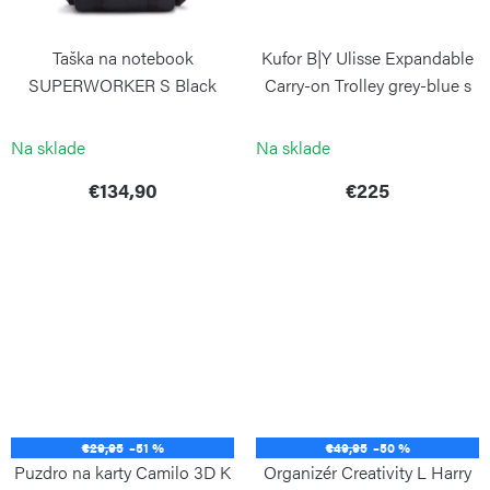
Taška na notebook
Kufor B|Y Ulisse Expandable
SUPERWORKER S Black
Carry-on Trolley grey-blue s
Noir
predným vreckom
KIPLING
BRIC`S
Na sklade
Na sklade
€134,90
€225
€29,95
–51 %
€49,95
–50 %
Puzdro na karty Camilo 3D K
Organizér Creativity L Harry