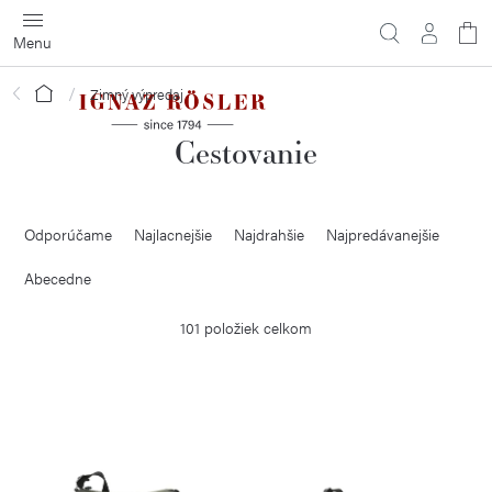
Prejsť
na
obsah
Domov
Zimný výpredaj
Cestovanie
R
Odporúčame
Najlacnejšie
Najdrahšie
Najpredávanejšie
a
d
Abecedne
e
101
položiek celkom
n
i
V
e
ý
p
p
r