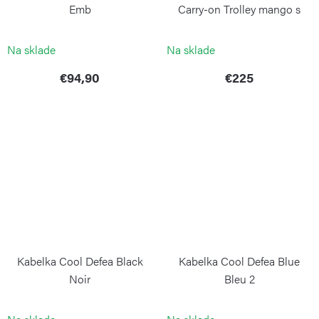
Emb
Carry-on Trolley mango s
predným vreckom
KIPLING
BRIC`S
Na sklade
Na sklade
€94,90
€225
Kabelka Cool Defea Black
Kabelka Cool Defea Blue
Noir
Bleu 2
KIPLING
KIPLING