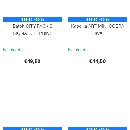
€99,90
–50 %
€89,95
–50 %
Batoh CITY PACK S
Kabelka ART MINI COBRA
SIGNATURE PRINT
DIVA
KIPLING
KIPLING
Na sklade
Na sklade
€49,50
€44,50
€89,95
–50 %
€69,90
–50 %