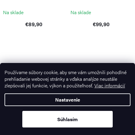
Na sklade
Na sklade
€89,90
€99,90
Používame súbory cookie, aby sme vám umožnili pohodlné
prehliadanie webovej stránky a vďaka analýze neustále
zlepšovali jej funkcie, výkon a použiteľnosť.
Viac informácií
Nastavenie
Kabelka Art Mini Black Noir
Kabelka Art Mini Blue Bleu 2
KIPLING
KIPLING
Súhlasím
Na sklade
Na sklade