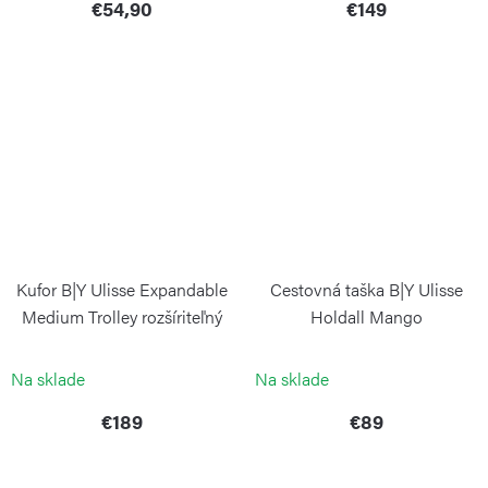
€54,90
€149
Kufor B|Y Ulisse Expandable
Cestovná taška B|Y Ulisse
Medium Trolley rozšíriteľný
Holdall Mango
olivový
BRIC`S
BRIC`S
Na sklade
Na sklade
€189
€89