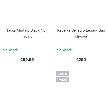
Taška Minta L Black Noir
Kabelka Bellagio Legacy Bag
olivová
KIPLING
BRIC`S
Na sklade
Na sklade
€89,95
€290
EasyJet
Ryanair