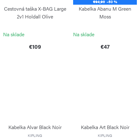
€94,90
–50 %
Cestovná taška X-BAG Large
Kabelka Abanu M Green
2v1 Holdall Olive
Moss
BRIC`S
KIPLING
Na sklade
Na sklade
€109
€47
Kabelka Alvar Black Noir
Kabelka Art Black Noir
KIPLING
KIPLING