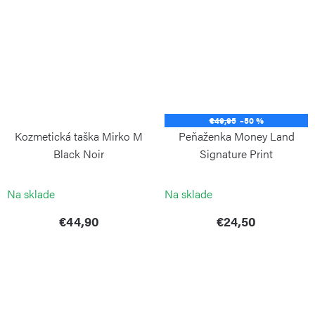
€49,95
–50 %
Kozmetická taška Mirko M
Peňaženka Money Land
Black Noir
Signature Print
KIPLING
KIPLING
Na sklade
Na sklade
€44,90
€24,50