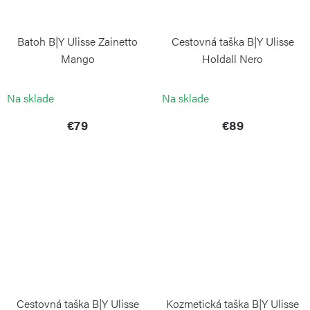
Batoh B|Y Ulisse Zainetto
Cestovná taška B|Y Ulisse
Mango
Holdall Nero
BRIC`S
BRIC`S
Na sklade
Na sklade
€79
€89
Cestovná taška B|Y Ulisse
Kozmetická taška B|Y Ulisse