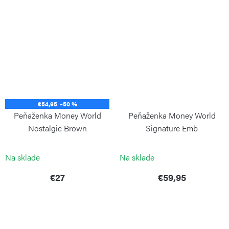
€54,95
–50 %
Peňaženka Money World
Peňaženka Money World
Nostalgic Brown
Signature Emb
KIPLING
KIPLING
Na sklade
Na sklade
€27
€59,95