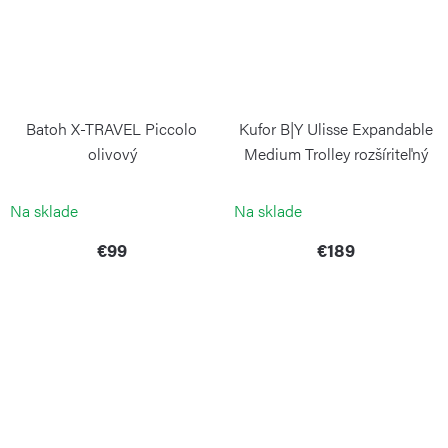
Batoh X-TRAVEL Piccolo
Kufor B|Y Ulisse Expandable
olivový
Medium Trolley rozšíriteľný
Mango
BRIC`S
BRIC`S
Na sklade
Na sklade
€99
€189