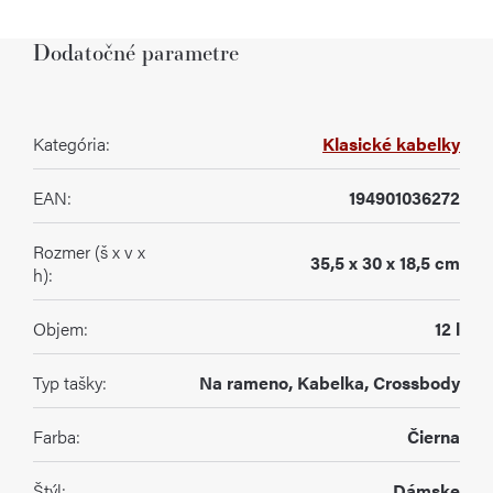
Dodatočné parametre
Kategória
:
Klasické kabelky
EAN
:
194901036272
Rozmer (š x v x
35,5 x 30 x 18,5 cm
h)
:
Objem
:
12 l
Typ tašky
:
Na rameno, Kabelka, Crossbody
Farba
:
Čierna
Štýl
:
Dámske