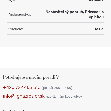
Nastaviteľný popruh, Prívesok s
Príslušenstvo
:
opičkou
Kolekcia
:
Basic
Z
Potrebujete s niečím poradiť?
á
p
+420 722 465 613
(po-pá: 9:00 - 17:00)
ä
info@ignazrosler.sk
napíšte nám kedykoľvek
t
i