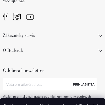
Sledujte nás
e
Zákaznícky servis
O Rösler.sk
Odoberať newsletter
PRIHLÁSIŤ SA
Vložením e-mailu súhlasíte s
podmienkami ochrany osobných
údajov