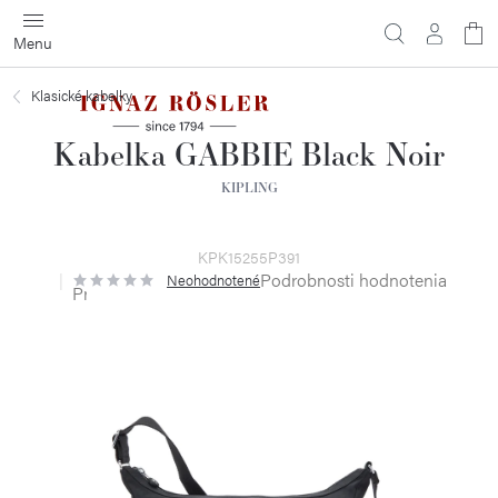
Prejsť
na
obsah
Klasické kabelky
Kabelka GABBIE Black Noir
KIPLING
KPK15255P391
Podrobnosti hodnotenia
Neohodnotené
Priemerné
hodnotenie
produktu
je
0,0
z
5
hviezdičiek.